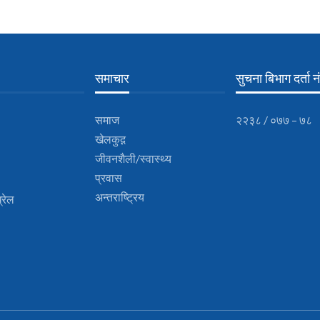
समाचार
सुचना बिभाग दर्ता नं
समाज
२२३८ / ०७७ – ७८
खेलकुद़़
जीवनशैली/स्वास्थ्य
प्रवास
अन्तराष्ट्रिय
्रेल