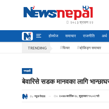
२०८३ श्रावण २२
होमपेज
समाचार
राजनीति
अर्थ
फिचर
ब्रेकिङ्ग समाचार
TRENDING
गण्डकी
बेवारिसे सडक मानवका लागि भान्छाघर 
On
२०७७ कार्तिक २८, शुक्रबार १५:०२ गते
By
न्यूज नेपाल