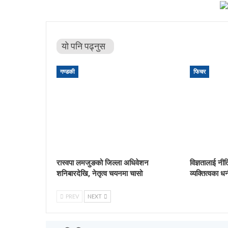
यो पनि पढ्नुस
गण्डकी
फिचर
रास्वपा लमजुङको जिल्ला अधिवेशन
विज्ञतालाई नीत
शनिबारदेखि, नेतृत्व चयनमा चासो
व्यक्तित्वका धन
PREV
NEXT