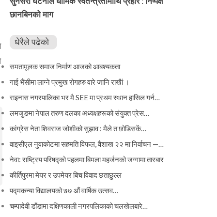
सुनसरी घटनाले धार्मिक स्वतन्त्रतामाथि प्रहार : निष्पक्ष
छानबिनको माग
धेरैले पढेको
न
ो
समतामूलक समाज निर्माण आजको आबश्यकता
गाई भैंसीमा लाग्ने प्रमुख रोगहरु वारे जानि राखैां ।
राइनास नगरपालिका भर मै SEE मा प्रथम स्थान हासिल गर्न…
लमजुङमा नेपाल तरुण दलका अध्यक्षहरूको संयुक्त प्रेस…
कांग्रेस नेता शिवराज जोशीको सुझाव : मैले त छोडिसकें…
वाइसीएल नुवाकोटमा सहमति विफल, वैशाख २२ मा निर्वाचन —…
नेवा: राष्ट्रिय परिषद्को पहलमा बिमला महर्जनको जग्गामा तारबार
कीर्तिपुरमा मेयर र उपमेयर बिच विवाद छताछुल्ल
पद्मकन्या विद्यालयको ७७ औं ‌‌वार्षिक ‌उत्सव…
चम्पादेवी डाँडामा दक्षिणकाली नगरपलिकाको चलखेलबारे…