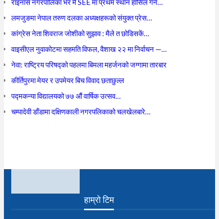
राइनास नगरपालिका भर मै SEE मा प्रथम स्थान हासिल गर्न…
लमजुङमा नेपाल तरुण दलका अध्यक्षहरूको संयुक्त प्रेस…
कांग्रेस नेता शिवराज जोशीको सुझाव : मैले त छोडिसकें…
वाइसीएल नुवाकोटमा सहमति विफल, वैशाख २२ मा निर्वाचन —…
नेवा: राष्ट्रिय परिषद्को पहलमा बिमला महर्जनको जग्गामा तारबार
कीर्तिपुरमा मेयर र उपमेयर बिच विवाद छताछुल्ल
पद्मकन्या विद्यालयको ७७ औं ‌‌वार्षिक ‌उत्सव…
चम्पादेवी डाँडामा दक्षिणकाली नगरपलिकाको चलखेलबारे…
हाम्रो टिम