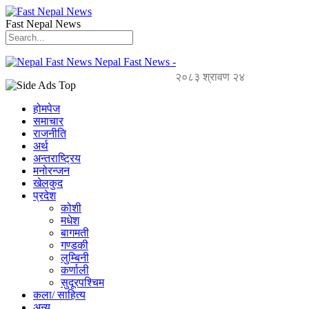
Fast Nepal News
Nepal Fast News -
२०८३ श्रावण २४
होमपेज
समाचार
राजनीति
अर्थ
अन्तराष्ट्रिय
मनोरन्जन
खेलकुद
प्रदेश
कोशी
मधेश
बागमती
गण्डकी
लुम्बिनी
कर्णाली
सुदूरपश्चिम
कला/ साहित्य
अन्य