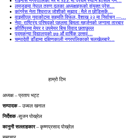
राइनास नगरपालिका भर मै SEE मा प्रथम स्थान हासिल गर्न…
लमजुङमा नेपाल तरुण दलका अध्यक्षहरूको संयुक्त प्रेस…
कांग्रेस नेता शिवराज जोशीको सुझाव : मैले त छोडिसकें…
वाइसीएल नुवाकोटमा सहमति विफल, वैशाख २२ मा निर्वाचन —…
नेवा: राष्ट्रिय परिषद्को पहलमा बिमला महर्जनको जग्गामा तारबार
कीर्तिपुरमा मेयर र उपमेयर बिच विवाद छताछुल्ल
पद्मकन्या विद्यालयको ७७ औं ‌‌वार्षिक ‌उत्सव…
चम्पादेवी डाँडामा दक्षिणकाली नगरपलिकाको चलखेलबारे…
हाम्रो टिम
अध्यक्ष – प्रताप भट्ट
सम्पादक
– उज्वल खनाल
निर्देशक
-सुजन पोख्रेल
कानुनी
सल्लाहकार
– कृष्णप्रसाद पोख्रेल
समाचार