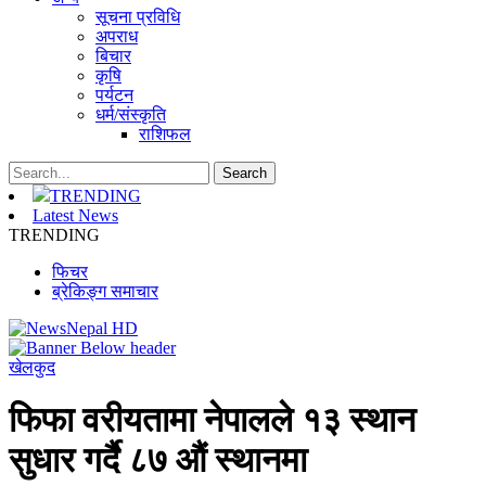
सूचना प्रविधि
अपराध
बिचार
कृषि
पर्यटन
धर्म/संस्कृति
राशिफल
TRENDING
Latest News
TRENDING
फिचर
ब्रेकिङ्ग समाचार
खेलकुद
फिफा वरीयतामा नेपालले १३ स्थान
सुधार गर्दै ८७ औं स्थानमा