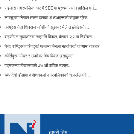
राइनास नगरपालिका भर मै SEE मा प्रथम स्थान हासिल गर्न…
लमजुङमा नेपाल तरुण दलका अध्यक्षहरूको संयुक्त प्रेस…
कांग्रेस नेता शिवराज जोशीको सुझाव : मैले त छोडिसकें…
वाइसीएल नुवाकोटमा सहमति विफल, वैशाख २२ मा निर्वाचन —…
नेवा: राष्ट्रिय परिषद्को पहलमा बिमला महर्जनको जग्गामा तारबार
कीर्तिपुरमा मेयर र उपमेयर बिच विवाद छताछुल्ल
पद्मकन्या विद्यालयको ७७ औं ‌‌वार्षिक ‌उत्सव…
चम्पादेवी डाँडामा दक्षिणकाली नगरपलिकाको चलखेलबारे…
हाम्रो टिम