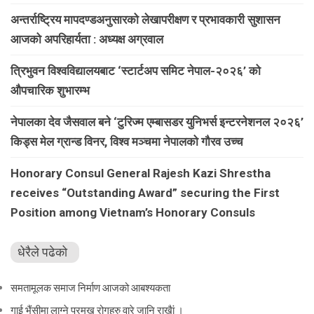
अन्तर्राष्ट्रिय मापदण्डअनुसारको लेखापरीक्षण र प्रभावकारी सुशासन
आजको अपरिहार्यता : अध्यक्ष अग्रवाल
त्रिभुवन विश्वविद्यालयबाट ‘स्टार्टअप समिट नेपाल-२०२६’ को
औपचारिक शुभारम्भ
नेपालका देव जैसवाल बने ‘टुरिज्म एम्बासडर युनिभर्स इन्टरनेशनल २०२६’
किड्स मेल ग्रान्ड विनर, विश्व मञ्चमा नेपालको गौरव उच्च
Honorary Consul General Rajesh Kazi Shrestha
receives “Outstanding Award” securing the First
Position among Vietnam’s Honorary Consuls
धेरैले पढेको
समतामूलक समाज निर्माण आजको आबश्यकता
गाई भैंसीमा लाग्ने प्रमुख रोगहरु वारे जानि राखैां ।