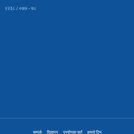
२२३८ / ०७७ – ७८
सम्पर्क
विज्ञापन
प्रयोगका सर्त
हाम्रो टिम