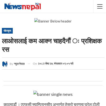
खेलकुद
लाओसलाई कम आक्न चाहदैनौं ः प्रशिक्षक
रस
On
२०८२ जेष्ठ २७, मंगलवार ०९:०५ गते
By
न्यूज नेपाल
काठमाडौं । एएफसी च्याम्पियनसीप अन्तर्गत तेस्रो चरणमा घरेलु टोली