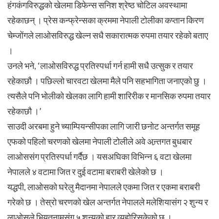
हंगकंगविरुद्धको खेलमा डिफेन्स सनिश श्रेष्ठ चोटिल अवस्थामा
रहेकाछन् । प्रेस कन्फ्रेन्सका क्रममा नेपाली टोलीका कप्तान किरण
चेम्जोंगले लाओसविरुद्ध खेल्न सधै सकारात्मक रुपमा तयार रहेको बताए
।
उनले भने, ‘लाओसविरुद्ध प्रतिस्पर्धा गर्न हामी सधै उत्सुक र तयार
रहेकाछौ । पछिल्लो चारवटा खेलमा मैले पनि सहभागिता जनाएको छु ।
त्यसैले पनि भोलीको खेलका लागि हामी शारिरीक र मानसिक रुपमा तयार
रहेकाछौ ।’
साउदी अरबमा हुने च्याम्पियन्सीपका लागि जारी छनोट अन्तर्गत समूह
एफको पहिलो चरणको खेलमा नेपाली टोलीले अवे अन्र्तगत बुधबार
लाओससंग प्रतिस्पर्धा गर्दैछ । यसअघिका विभिन्न ६ वटा खेलमा
नेपालले ४ वटामा जित र दुई वटामा बराबरी खेलेको छ ।
यद्धपी, लाओसको घरेलु मैदानमा नेपालले एकमा जित र एकमा बराबरी
गरेको छ । तेस्रो चरणको खेल अन्तर्गत नेपालले मलेशियासंग २ शुन्य र
लाओसले भियतनामसंग ५ शुन्यको हार व्यहोरिसकेको छ ।