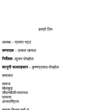
हाम्रो टिम
अध्यक्ष – प्रताप भट्ट
सम्पादक
– उज्वल खनाल
निर्देशक
-सुजन पोख्रेल
कानुनी
सल्लाहकार
– कृष्णप्रसाद पोख्रेल
समाचार
समाज
खेलकुद़़
जीवनशैली/स्वास्थ्य
प्रवास
अन्तराष्ट्रिय
सुचना बिभाग दर्ता नं.