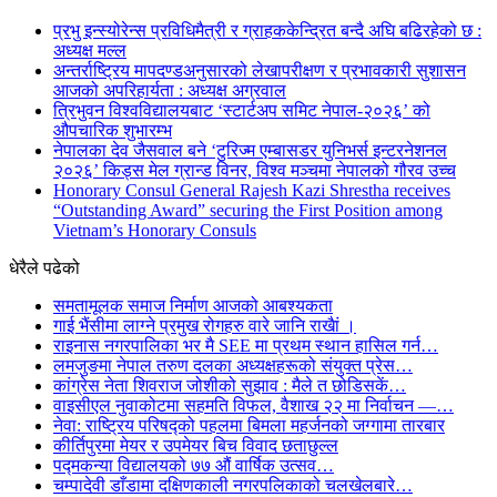
प्रभु इन्स्योरेन्स प्रविधिमैत्री र ग्राहककेन्द्रित बन्दै अघि बढिरहेको छ :
अध्यक्ष मल्ल
अन्तर्राष्ट्रिय मापदण्डअनुसारको लेखापरीक्षण र प्रभावकारी सुशासन
आजको अपरिहार्यता : अध्यक्ष अग्रवाल
त्रिभुवन विश्वविद्यालयबाट ‘स्टार्टअप समिट नेपाल-२०२६’ को
औपचारिक शुभारम्भ
नेपालका देव जैसवाल बने ‘टुरिज्म एम्बासडर युनिभर्स इन्टरनेशनल
२०२६’ किड्स मेल ग्रान्ड विनर, विश्व मञ्चमा नेपालको गौरव उच्च
Honorary Consul General Rajesh Kazi Shrestha receives
“Outstanding Award” securing the First Position among
Vietnam’s Honorary Consuls
धेरैले पढेको
समतामूलक समाज निर्माण आजको आबश्यकता
गाई भैंसीमा लाग्ने प्रमुख रोगहरु वारे जानि राखैां ।
राइनास नगरपालिका भर मै SEE मा प्रथम स्थान हासिल गर्न…
लमजुङमा नेपाल तरुण दलका अध्यक्षहरूको संयुक्त प्रेस…
कांग्रेस नेता शिवराज जोशीको सुझाव : मैले त छोडिसकें…
वाइसीएल नुवाकोटमा सहमति विफल, वैशाख २२ मा निर्वाचन —…
नेवा: राष्ट्रिय परिषद्को पहलमा बिमला महर्जनको जग्गामा तारबार
कीर्तिपुरमा मेयर र उपमेयर बिच विवाद छताछुल्ल
पद्मकन्या विद्यालयको ७७ औं ‌‌वार्षिक ‌उत्सव…
चम्पादेवी डाँडामा दक्षिणकाली नगरपलिकाको चलखेलबारे…