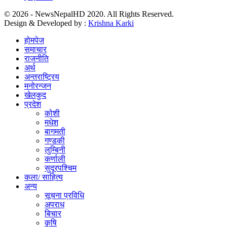
© 2026 - NewsNepalHD 2020. All Rights Reserved.
Design & Developed by :
Krishna Karki
होमपेज
समाचार
राजनीति
अर्थ
अन्तराष्ट्रिय
मनोरन्जन
खेलकुद
प्रदेश
कोशी
मधेश
बागमती
गण्डकी
लुम्बिनी
कर्णाली
सुदूरपश्चिम
कला/ साहित्य
अन्य
सूचना प्रविधि
अपराध
बिचार
कृषि