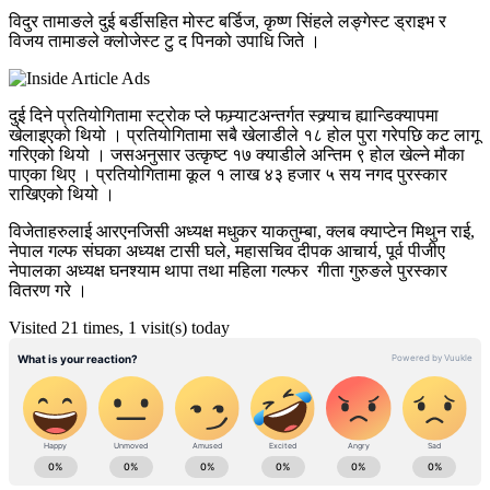
विदुर तामाङले दुई बर्डीसहित मोस्ट बर्डिज, कृष्ण सिंहले लङ्गेस्ट ड्राइभ र
विजय तामाङले क्लोजेस्ट टु द पिनको उपाधि जिते ।
दुई दिने प्रतियोगितामा स्ट्रोक प्ले फम्र्याटअन्तर्गत स्क्र्याच ह्यान्डिक्यापमा
खेलाइएको थियो । प्रतियोगितामा सबै खेलाडीले १८ होल पुरा गरेपछि कट लागू
गरिएको थियो । जसअनुसार उत्कृष्ट १७ क्याडीले अन्तिम ९ होल खेल्ने मौका
पाएका थिए । प्रतियोगितामा कूल १ लाख ४३ हजार ५ सय नगद पुरस्कार
राखिएको थियो ।
विजेताहरुलाई आरएनजिसी अध्यक्ष मधुकर याकतुम्बा, क्लब क्याप्टेन मिथुन राई,
नेपाल गल्फ संघका अध्यक्ष टासी घले, महासचिव दीपक आचार्य, पूर्व पीजीए
नेपालका अध्यक्ष घनश्याम थापा तथा महिला गल्फर गीता गुरुङले पुरस्कार
वितरण गरे ।
Visited 21 times, 1 visit(s) today