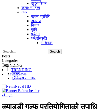
सुदूरपश्चिम
कला/ साहित्य
अन्य
सूचना प्रविधि
अपराध
बिचार
कृषि
पर्यटन
धर्म/संस्कृति
राशिफल
Posts
Categories
Tags
TRENDING
TRENDING
फिचर
Latest News
ब्रेकिङ्ग समाचार
खेलकुद
क्याड्डी गल्फ प्रतियोगिताको उपाधि