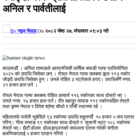
अनिल र पार्वतीलाई
By
न्यूज नेपाल
On
२०८२ जेष्ठ २७, मंगलवार ०९:०३ गते
काठमाडौं । अनिल तामाङले आरएनजिसी वार्षिक क्याडी गल्फ प्रतियोगिता
२०२५ को उपाधि जितेका छन् । रोयल नेपाल गल्फ क्लबमा कूल ११३ स्कोर
जोड्दै उपाधि जितेका हुन् । उनले रोहित ३ स्ट्रोकले हराए। उपाधिसँगै नगद
२१ हजार हात पारे ।
रोयल नेपाल गल्फ क्लबमा रोहित आचार्य ११६ स्कोरका साथ दोस्रो भए ।
उनले नगद १६ हजार हात पारे। वीर बहादुर तामाङ ११९ स्कोरसहित तेस्रो
तथा कृष्ण नेपाल र दिपेश श्रेष्ठ चौथो र पाँचौं स्थानमा रहे ।
महिलातर्फ पार्वती सुबेदिले ९३ स्कोरमा उपाधि सहुतगर्दै १० हजार ५ सय प्राप्त
गरिन्। गीता तामाङ ९९ स्कोरका साथ दोस्रो र सुभानी भट्ट १०८ स्कोरमा
तेस्रो भए। छैटौं होलम होल(इन(वनको सफलता प्राप्त गरेकी संगीता
बलम्पिकालाई ५ हजार प्रदान गरियो ।