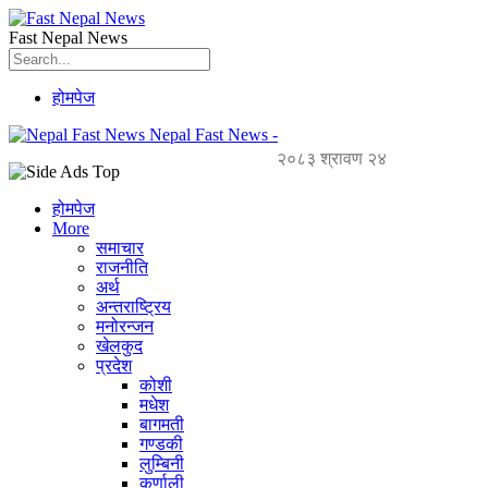
Fast Nepal News
होमपेज
Nepal Fast News -
२०८३ श्रावण २४
होमपेज
More
समाचार
राजनीति
अर्थ
अन्तराष्ट्रिय
मनोरन्जन
खेलकुद
प्रदेश
कोशी
मधेश
बागमती
गण्डकी
लुम्बिनी
कर्णाली