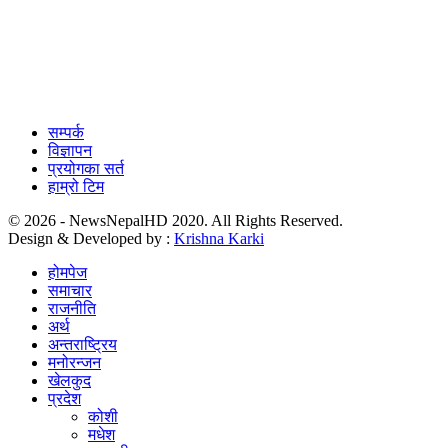
सम्पर्क
विज्ञापन
प्रयोगका सर्त
हाम्रो टिम
© 2026 - NewsNepalHD 2020. All Rights Reserved.
Design & Developed by :
Krishna Karki
होमपेज
समाचार
राजनीति
अर्थ
अन्तराष्ट्रिय
मनोरन्जन
खेलकुद
प्रदेश
कोशी
मधेश