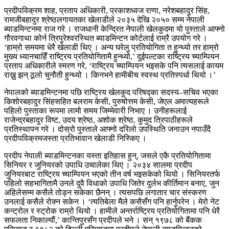
प्रदीपविक्रम शाह, प्रताप अधिकारी, प्रकाशध्वज राणा, नरेशबहादुर सिंह,
रामजीबहादुर श्रेष्ठलगायतका खेलाडीले २०३५ देखि २०५० सम्म नेपाली
ब्याडमिन्टनमा राज गरे । राजधानी केन्द्रित नेपाली खेलकुदमा यो पुस्ताले आफ्नो
गौरवगाथा कोर्न त्रिपुरेश्वरस्थित ब्याडमिन्टन कोर्टलाई राम्रै उपयोग गरे ।
‘हाम्रो समयमा धेरै खेलाडी थिए । अन्य घरेलु प्रतियोगिता त हुन्थ्यो तर हाम्रो
मुख्य ध्यानचाहिँ राष्ट्रिय प्रतियोगितामै हुन्थ्यो,’ दुईपल्टका राष्ट्रिय च्याम्पियन
प्रताप अधिकारीले स्मरण गरे, ‘राष्ट्रिय च्याम्पियन भइसके पनि त्यसलाई कायम
राख्नु झन् ठूलो चुनौती हुन्थ्यो । किनभने हामीबीच स्वस्थ प्रतिस्पर्धा थियो ।’
नेपालको ब्याडमिन्टनमा पछि राष्ट्रिय खेलकुद परिषद्का सदस्य–सचिव भएका
किशोरबहादुर सिंहसहित बलराम केसी, पुरुषोत्तम केसी, जेएल अमात्यहरूले
पहिलो पुस्ताका रूपमा लामो समय जिम्मेवारी निभाए । उनीहरूलाई
राजेन्द्रबहादुर विष्ट, उदय श्रेष्ठ, अशोक श्रेष्ठ, कुमुद त्रिपाठीहरूले
प्रतिस्थापन गरे । दोस्रो पुस्ताले आफ्नो दरिलो उपस्थिति जनाउन नपाउँदै
प्रदीपविक्रमजस्ता प्रतिभावान खेलाडी निस्किए ।
प्रदीप नेपाली ब्याडमिन्टनका यस्ता इतिहास हुन्, जसले एकै प्रतियोगितामा
सिनियर र जुनियरको उपाधि उचालेका थिए । २०३४ सालमा प्रदीप
जुनियरबाट राष्ट्रिय च्याम्पियन भएको तीन वर्ष भइसकेको थियो । सिनियरतर्फ
पहिलो सहभागितामै उनले दुवै विधाको उपाधि जितेर दुर्लभ कीर्तिमान बनाए, जुन
अहिलेसम्म कसैले तोड्न सकेका छैनन् । त्यसपछि लगातार चार संस्करण
उनलाई कसैले रोक्न सकेन ।
‘त्यतिबेला मैले कसैसँग पनि हार्नुपरेन । मेरो नेट
कन्ट्रोल र स्ट्रोक राम्रो थियो । हामीले अन्तर्राष्ट्रिय प्रतियोगितामा पनि धेरै
सफलता निकाल्यौं,’ कान्तिपुरसँग प्रदीपले भने । सन् १९७८ को बैंकक