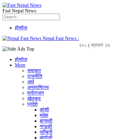
Fast Nepal News
होमपेज
Nepal Fast News -
२०८३ श्रावण २४
होमपेज
More
समाचार
राजनीति
अर्थ
अन्तराष्ट्रिय
मनोरन्जन
खेलकुद
प्रदेश
कोशी
मधेश
बागमती
गण्डकी
लुम्बिनी
कर्णाली