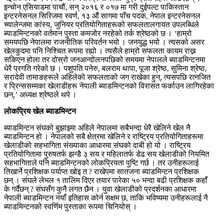
इन्चोन एसियाडमा पाचौं, सन् २०१६ र ०१७ मा गरी दुईपल्ट पाकिस्तान
इन्टरनेसनल सिरिजमा स्वर्ण, १३ औं सागमा पाँच पदक, नेपाल इन्टरनेसनल
च्यालेन्जमा कांस्य, जुनियर प्रतियोगिताहरूको सफलतालगायत उपलब्धिले
ब्याडमिन्टनको वर्तमान पुस्ता कमजोर नरहेको तर्क श्रेष्ठको छ । ‘हाम्रो
समयपछि नेपालमा राजनीतिक परिवर्तन भयो । जनयुद्ध भयो । त्यसको असर
खेलकुदमा पनि निश्चित रूपमा रह्यो । त्यसैले हाम्रो सफलता कायम राख्न
सकिएन होला तर दोस्रो जनआन्दोलनपछिको समयमा नेपालले ब्याडमिन्टनमा
धेरै प्रगति गरेको छ । पशुपति पनेरु, बलराम थापा, पूजा श्रेष्ठ, सुमिना श्रेष्ठ,
सरादेवी तामाङहरूले अहिलेको सफलताको जग राखेका हुन्, त्यसपछि रत्नजित
र प्रिन्ससम्मका खेलाडीहरू नेपाली ब्याडमिन्टनको विरासत फर्काउन लागिरहेका
छन्,’ अध्यक्ष श्रेष्ठले थपे ।
लोकप्रिय खेल ब्याडमिन्टन
ब्याडमिन्टन संघको बुझाइमा अहिले नेपालमा सबैभन्दा धेरै खेलिने खेल नै
ब्याडमिन्टन हो । नेपालको सबै क्षेत्रमा खेलिने र राष्ट्रिय प्रतियोगिताहरूमा
खेलाडीको सहभागिता संख्याका आधारमा संघको दाबी हो यो । राष्ट्रिय
प्रतियोगितामा पुरुषतर्फ झन्डै ३ सय र महिलातर्फ डेढ सय खेलाडीको नियमित
सहभागिताले पनि ब्याडमिन्टनको लोकप्रियता पुष्टि गर्छ । तर उनीहरूलाई
तिखार्ने प्रशिक्षक पर्याप्त खोइ त ? राखेपमा सातजना ब्याडमिन्टन प्रशिक्षक
छन् । संघले लेभल १ तालिम दिएर तयार पारेका ५० भन्दा बढी प्रशिक्षक कहाँ
के गर्दैछन् ? संघसँग कुनै लगत छैन । युवा खेलाडीको प्रदर्शनका आधारमा
नेपाली ब्याडमिन्टन नयाँ इतिहास कोर्न सक्षम छ, ताकि भविष्यमा उनीहरूलाई नै
ब्याडमिन्टनको स्वर्णिम पुस्ताका रूपमा चिनियोस् ।