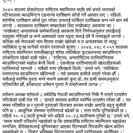
२०४५ सालमा दोस्रोपल्ट राष्ट्रिय च्याम्पियन भएकै वर्ष उनले भारतको
पटियालामा ब्याडमिन्टन एडभान्स प्रशिक्षण कोर्स गर्ने अवसर पाए । पहिलो
श्रेणीमा प्रशिक्षण कोर्स पूरा गरेका उनलाई फर्किएर प्रशिक्षक बन्न भने चार वर्ष
लाग्यो । बल्लबल्ल प्रशिक्षण सम्हालेका थिए राखेपबाट अवकाश भए ।
‘राखेपबाट अनावश्यक कर्मचारीलाई अवकाश दिने निर्णयअनुसार तपाईंलाई
पदमुक्त गरिएको छ भन्ने आशयको पत्र पढ्दा मलाई धेरै नै नरमाइलो लाग्यो ।
यतिका वर्ष नेपालको नाम शिरमा राखेर खेलेको म त अनावश्यक पो भएछु,’
त्यतिबेला दुःख लागेको प्रसंग प्रतापले सुनाए । २०४४, ०४८ र ०५१ सालका
राष्ट्रिय च्याम्पियन रामजीबहादुर श्रेष्ठ त्यतिबेला फुटबलभन्दा ब्याडमिन्टन
लोकप्रिय रहेको दाबी गर्छन् । ‘राष्ट्रिय, अन्तर्राष्ट्रिय प्रतियोगितामा
ब्याडमिन्टनको माहोल बेग्लै थियो । एकसेएक प्रतिभाशाली खेलाडीहरूको
प्रतिस्पर्धा रहन्थ्यो । सबैको स्तर एकैखाले थियो,’ उनले भने, ‘त्यतिबेला
परम्परागत ब्याडमिन्टन खेलिन्थ्यो । त्यो समयमा हामीले राम्रो गरेका हौं ।
यसैलाई स्वर्णिम पुस्ता भन्ने नभन्ने अरूको कुरा हो, तर हामी समयअनुसार
परिमार्जित छौं, हरेकपल्ट वर्तमान पुस्ता नै राम्रोजस्तो लाग्छ ।’
वर्तमान अध्यक्ष श्रेष्ठले ८ वर्षदेखि नेपाली ब्याडमिन्टनले निकै नै राम्रो प्रदर्शन
गरिरहेको दाबी पेस गरे । ‘हाम्रो समयमा हामीले स्वर्णिम प्रदर्शन गरेका छौं । तर
समय गतिशील छ र पुरानो पुस्ताको विरासत कायम राखेर अगाडि बढ्नु चुनौती
पनि छ । आधुनिक समयमा प्रतिस्पर्धा बढेको छ । स्तर माथि पुगिसकेको छ ।
पहिले १०–१२ र्‍याली हुन्थ्यो भने अहिले २०–२२ र्‍यालीसम्म पुगेको छ,’ उनले भने,
‘समय यसरी परिवर्तन भइरहेको छ कि दशकदेखि राष्ट्रिय च्याम्पियन भइरहेका
रत्नजित, दीपेशहरूलाई जुनियरबाट आएका प्रिन्सको स्पिडसँग खेल्न कठिन
भइसकेको छ । निकट भविष्यमा प्रिन्सजस्ता थुप्रै प्रतिभाहरू आउँदैछन् ।’