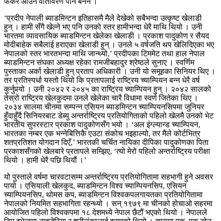
फर्केर आउने वातावरण पनि बनेन ।
‘प्रदीप नेपाली ब्याडमिन्टन इतिहासमै मैले देखेको सबैभन्दा उत्कृष्ट खेलाडी
हुन् । हामी सँगै खेल्ने भए पनि उनको स्तर हामीभन्दा धेरै माथि थियो । उनी
भारतमा व्यावसायिक ब्याडमिन्टन खेलेका खेलाडी । प्रकाश पादुकोण र सैयद
मोदीबाहेक सबैलाई हराएका खेलाडी हुन् । उनले ५ वर्षजति थप खेलिदिएका भए
नेपालको स्तर भारतभन्दा माथि जान्थ्यो,’ प्रदीपका टिममेट तथा हाल नेपाल
ब्याडमिन्टन संघका अध्यक्ष रहेका रामजीबहादुर श्रेष्ठले सुनाए । स्वर्णिम
पुस्ताका अर्का खेलाडी हुन् प्रताप अधिकारी । उनी यो समूहका सिनियर थिए ।
तर प्रतिस्पर्धा यस्तो थियो कि प्रतापलाई राष्ट्रिय च्याम्पियन बन्न धेरै वर्ष
कुर्नुपर्‍यो । उनी २०४२ र २०४५ का राष्ट्रिय च्याम्पियन हुन् । २०४२ सालको
तेस्रो राष्ट्रिय खेलकुदमा उनले खेलेका चारै विधामा स्वर्ण जितेका थिए ।
२०३४ सालमा चीनमा सम्पन्न एसियन ब्याडमिन्टन च्याम्पियनसिपमा जुनियर
हुँदाहुँदै सिनियरबाट डेब्यु अन्तर्राष्ट्रिय प्रतियोगिताको पहिलो खेलमै उनको भेट
भारतीय सुपरस्टार प्रकाश पादुकोणसँग भयो । ‘अल इंग्ल्यान्ड च्याम्पियन,
भारतका नम्बर एक भन्नेबित्तिकै एउटा संकोच भइहाल्यो, तर मैले कोर्टभित्र
शतप्रतिशत योगदान दिएँ,’ भारतकी चर्चित नायिका दीपिका पादुकोणका पिता
प्रकाशसँगको खेलबारे प्रतापले सम्झिए, ‘त्यो मेरो पहिलो अन्तर्राष्ट्रिय परीक्षा
थियो । हामी धेरै पछि थियौं ।’
यो पुस्ताले वर्षमा चारवटासम्म अन्तर्राष्ट्रिय प्रतियोगितामा सहभागी हुने अवसर
पायो । एसियाली खेलकुद, ब्याडमिन्टन विश्व च्याम्पियनसिप, एसियन
च्याम्पियनसिप, थोमस कप, ब्याडमिन्टन विश्वकपलगायतका प्रतियोगितामा
नेपालको नियमित सहभागिता रहन्थ्यो । सन् १९७९ मा चीनको होचाओ सहरमा
आयोजित पहिलो विश्वकपमा १८ देशमध्ये नेपाल छैटौं भएको थियो । नेपालले