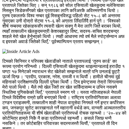
टिम इभेन्टमा नाइजेरिया र श्रीलंकालाई हराएको थियो । त्यसमा एक–एक खेल
प्रतापले जितेका थिए । सन् १९८६ को सोल एसियाली खेलकुदमा मलेसियाका
मिसबुन सिडेकसँगको खेल प्रतापका लागि करिअरकै अविस्मरणीय थियो ।
पुरुष एकलतर्फ विश्व नम्बर दुई मिसबुनविरुद्ध पहिलो सेट १५–८ को अन्तरमा
गुमाएका उनी दोस्रो सेटमा ११–६ को अग्रता लिँदालिँदै हार्न पुगे । ‘विश्वको
शीर्ष नम्बरमा रहेकाहरूसँग त्यसरी खेल्न सक्नु नै मेरा लागि जिते बराबर थियो,
त्यहाँ तत्कालीन खेलकुदमन्त्री केशरबहादुर विष्ट, सदस्य–सचिव शरदचन्द्र
शाहले मेरो खेल हेर्नुभएको थियो । त्यही आधारमा त्यो वर्ष मैले स्पोर्ट्सम्यान अफ
द इयरको अवार्ड जितेको थिएँ,’ पूर्वच्याम्पियन प्रताप सम्झन्छन् ।
टिमको सिनियर र परिपक्व खेलाडीको नाताले प्रतापलाई ‘तुरुप कार्ड’ का
रूपमा प्रयोग गरिन्थ्यो । दिल्ली एसियाली खेलकुदमा थाइल्यान्डलाई हराउँदा १
घण्टा १७ मिनेटको म्याराथन सेट खेलेको सम्झनाले मात्रै पनि उनलाई छुट्टै
ऊर्जा दिन्छ । ‘प्रदीप, प्रकाश, नरेश, रामजी र म थियौं । हामीले चीनमा दुई
महिनाको प्रशिक्षणपछि दिल्ली पुगेका थियौं । टिम इभेन्ट्समा तेस्रो सिंगल्समा
मेरो पालो थियो । मैले त्यो खेल जितें तर खेल सकिँदासम्म म उभिन नसक्ने
स्थितिमा पुगिसकेको थिएँ,’ प्रतापले स्मरण गरे । यस्ता नतिजाहरूले नेपाली
टिमले विदेशीमा राम्रो छवि बनाएको थियो । राष्ट्रिय प्रतियोगिताका अलावा
टण्डन प्राइजमनी, तत्कालीन शाही नेपाल वायुसेवा निगमले गर्ने इन्टर कर्पोरेसन
कप, जनकपुर चुरोट कारखानाले गर्ने महारानी वर्थडे कप, वाग्मती अञ्चलस्तरीय
प्रतियोगिताहरूमा यी शीर्ष खेलाडीको प्रतिस्पर्धा रोचक रहन्थ्यो । ‘२०–४४ को
कोर्टभित्र हाम्रो निकै नै कडा प्रतिस्पर्धा रहन्थ्यौं । कसले जित्छ भन्नै
नसकिने । तर कोर्टबाहिर परिवारका सदस्यजस्तै थियौं,’ प्रतापले ती दिन
सुनाए ।