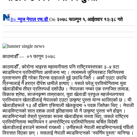
By
न्युज नेपाल एच.डी
On
२०७८ फाल्गुन १, आईतवार १२:३८ गते
काठमाडौँ — ०१ फागुन २०७८
काठमाडौँ , कोरोना भाइरस महामारीयता पनि राष्ट्रियस्तरका ३–४ वटा
ब्याडमिन्टन प्रतियोगिता आयोजना भए । त्यसमध्ये जुनियरबाट सिनियरमा
पुस्तान्तरण हुँदै गरेका प्रिन्स दाहालले दुई उपाधि जिते । अर्को एउटा उपाधि
प्रिन्सलाई नै हराएर दीपेश धामीले हत्याए । यसले घरेलु प्रतियोगितामा युवा
खेलाडीबीच तीव्र प्रतिस्पर्धा दर्शाउँछ ।
नेपालका नम्बर एक रत्नजित तामाङ,
विकास श्रेष्ठ, साजनकृष्ण ताम्राकार, युवा खेलाडी प्रफुल महर्जनलगायत
प्रतिभावान खेलाडीलाई नेपालको एउटा उत्कृष्ट पुस्ता मान्न थालिएको छ । यी
खेलाडीहरूले १३ औं दक्षिण एसियाली खेलकुदमा ५ पदक जितेका थिए । नेपाली
ब्याडमिन्टनको सात दशक लामो इतिहासमा यो नै उत्कृष्ट पुस्ता भने होइन ।
ब्याडमिन्टनको तेस्रो पुस्ताका रूपमा खेलाडीहरू यस्ता थिए, जसले राष्ट्रिय
प्रतियोगितामा च्याम्पियन र अन्तर्राष्ट्रिय प्रतियोगितामा चर्चित विदेशी
खेलाडीलाई हराउने सामर्थ्य राख्थ्यो । उनीहरूले नेपाली ब्याडमिन्टनलाई गर्विलो
विरासत दिएका छन् । यसलाई नेपाली ब्याडमिन्टनको ‘स्वर्णिम पुस्ता’ मानिन्छ ।