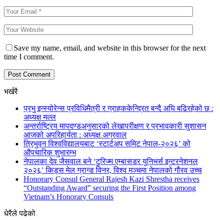
Save my name, email, and website in this browser for the next
time I comment.
भर्खरै
प्रभु इन्स्योरेन्स प्रविधिमैत्री र ग्राहककेन्द्रित बन्दै अघि बढिरहेको छ :
अध्यक्ष मल्ल
अन्तर्राष्ट्रिय मापदण्डअनुसारको लेखापरीक्षण र प्रभावकारी सुशासन
आजको अपरिहार्यता : अध्यक्ष अग्रवाल
त्रिभुवन विश्वविद्यालयबाट ‘स्टार्टअप समिट नेपाल-२०२६’ को
औपचारिक शुभारम्भ
नेपालका देव जैसवाल बने ‘टुरिज्म एम्बासडर युनिभर्स इन्टरनेशनल
२०२६’ किड्स मेल ग्रान्ड विनर, विश्व मञ्चमा नेपालको गौरव उच्च
Honorary Consul General Rajesh Kazi Shrestha receives
“Outstanding Award” securing the First Position among
Vietnam’s Honorary Consuls
धेरैले पढेको