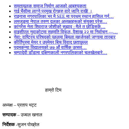
समतामूलक समाज निर्माण आजको आबश्यकता
गाई भैंसीमा लाग्ने प्रमुख रोगहरु वारे जानि राखैां ।
राइनास नगरपालिका भर मै SEE मा प्रथम स्थान हासिल गर्न…
लमजुङमा नेपाल तरुण दलका अध्यक्षहरूको संयुक्त प्रेस…
कांग्रेस नेता शिवराज जोशीको सुझाव : मैले त छोडिसकें…
वाइसीएल नुवाकोटमा सहमति विफल, वैशाख २२ मा निर्वाचन —…
नेवा: राष्ट्रिय परिषद्को पहलमा बिमला महर्जनको जग्गामा तारबार
कीर्तिपुरमा मेयर र उपमेयर बिच विवाद छताछुल्ल
पद्मकन्या विद्यालयको ७७ औं ‌‌वार्षिक ‌उत्सव…
चम्पादेवी डाँडामा दक्षिणकाली नगरपलिकाको चलखेलबारे…
हाम्रो टिम
अध्यक्ष – प्रताप भट्ट
सम्पादक
– उज्वल खनाल
निर्देशक
-सुजन पोख्रेल