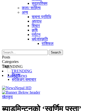
सुदूरपश्चिम
कला/ साहित्य
अन्य
सूचना प्रविधि
अपराध
बिचार
कृषि
पर्यटन
धर्म/संस्कृति
राशिफल
Posts
Categories
Tags
TRENDING
TRENDING
फिचर
Latest News
ब्रेकिङ्ग समाचार
खेलकुद
ब्याडमिन्टनको ‘स्वर्णिम पुस्ता’