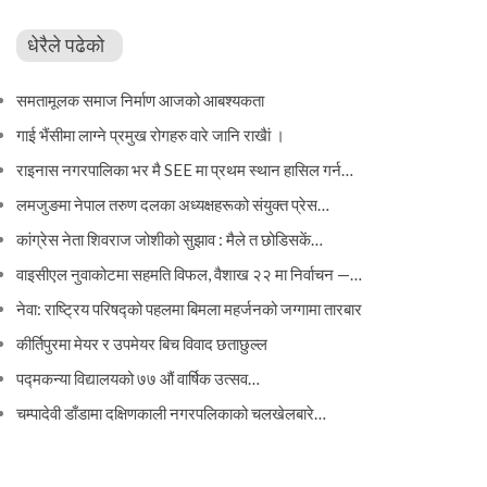
धेरैले पढेको
समतामूलक समाज निर्माण आजको आबश्यकता
गाई भैंसीमा लाग्ने प्रमुख रोगहरु वारे जानि राखैां ।
राइनास नगरपालिका भर मै SEE मा प्रथम स्थान हासिल गर्न…
लमजुङमा नेपाल तरुण दलका अध्यक्षहरूको संयुक्त प्रेस…
कांग्रेस नेता शिवराज जोशीको सुझाव : मैले त छोडिसकें…
वाइसीएल नुवाकोटमा सहमति विफल, वैशाख २२ मा निर्वाचन —…
नेवा: राष्ट्रिय परिषद्को पहलमा बिमला महर्जनको जग्गामा तारबार
कीर्तिपुरमा मेयर र उपमेयर बिच विवाद छताछुल्ल
पद्मकन्या विद्यालयको ७७ औं ‌‌वार्षिक ‌उत्सव…
चम्पादेवी डाँडामा दक्षिणकाली नगरपलिकाको चलखेलबारे…