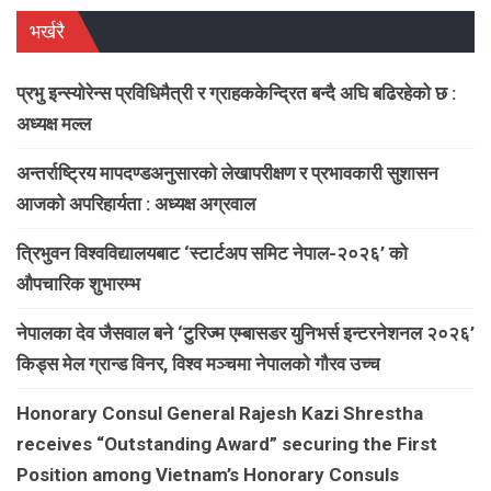
भर्खरै
प्रभु इन्स्योरेन्स प्रविधिमैत्री र ग्राहककेन्द्रित बन्दै अघि बढिरहेको छ :
अध्यक्ष मल्ल
अन्तर्राष्ट्रिय मापदण्डअनुसारको लेखापरीक्षण र प्रभावकारी सुशासन
आजको अपरिहार्यता : अध्यक्ष अग्रवाल
त्रिभुवन विश्वविद्यालयबाट ‘स्टार्टअप समिट नेपाल-२०२६’ को
औपचारिक शुभारम्भ
नेपालका देव जैसवाल बने ‘टुरिज्म एम्बासडर युनिभर्स इन्टरनेशनल २०२६’
किड्स मेल ग्रान्ड विनर, विश्व मञ्चमा नेपालको गौरव उच्च
Honorary Consul General Rajesh Kazi Shrestha
receives “Outstanding Award” securing the First
Position among Vietnam’s Honorary Consuls