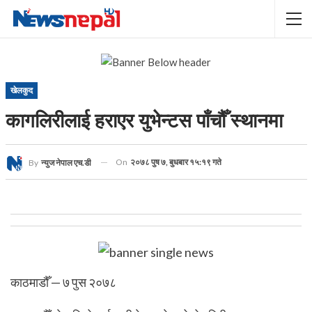
खेलकुद
कागलिरीलाई हराएर युभेन्टस पाँचौँ स्थानमा
On
२०७८ पुष ७, बुधबार १५:१९ गते
By
न्युज नेपाल एच.डी
काठमाडौँ — ७ पुस २०७८