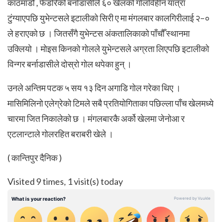
काठमाडौँ , फेडरिको बर्नाडासीले ६० खेलको गोलविहीन यात्रा
टुंग्याएपछि युभेन्टसले इटालीको सिरी ए मा मंगलबार कालगिरीलाई २–०
ले हराएको छ । जितसँगै युभेन्टस अंकतालिकाको पाँचौँ स्थानमा
उक्लियो ।
मोइस किनको गोलले युभेन्टसले अग्रता लिएपछि इटालीको
विन्गर बर्नाडासीले दोस्रो गोल थपेका हुन् ।
उनले अन्तिम पटक ५ सय १३ दिन अगाडि गोल गरेका थिए ।
मासिमिलिनो एलेग्रेको टिमले सबै प्रतियोगिताका पछिल्ला पाँच खेलमध्ये
चारमा जित निकालेको छ । मंगलबारकै अर्को खेलमा जेनोआ र
एटलान्टाले गोलरहित बराबरी खेले ।
( कान्तिपुर दैनिक )
Visited 9 times, 1 visit(s) today