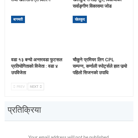
सर्वाङ्गीण विकासमा जोड
बागमती
खेलकुद
वडा १३ बन्यो अन्तरवडा फुटसल
चौकुने प्रमियर लिग CPL
प्रतियोगिताको विजेता : वडा ४
सम्पन्न, कर्णाली स्पोर्ट्सले हात पार्‍यो
उपविजेता
पहिलो सिजनको उपाधि
PREV
NEXT
प्रतिक्रिया
Your email address will not be published.