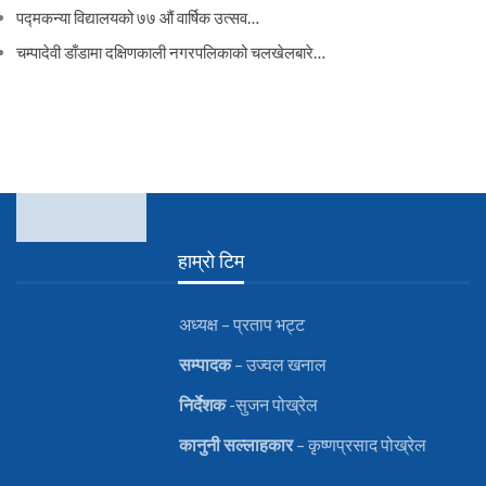
पद्मकन्या विद्यालयको ७७ औं ‌‌वार्षिक ‌उत्सव…
चम्पादेवी डाँडामा दक्षिणकाली नगरपलिकाको चलखेलबारे…
हाम्रो टिम
अध्यक्ष – प्रताप भट्ट
सम्पादक
– उज्वल खनाल
निर्देशक
-सुजन पोख्रेल
कानुनी
सल्लाहकार
– कृष्णप्रसाद पोख्रेल