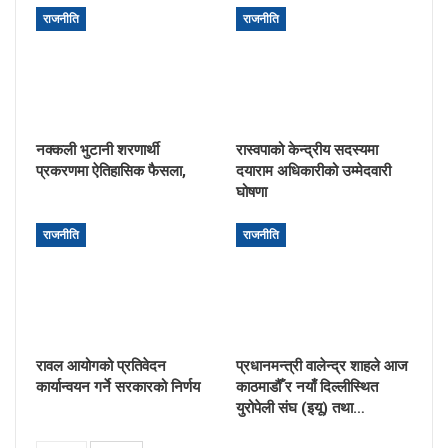
राजनीति
राजनीति
नक्कली भुटानी शरणार्थी
रास्वपाको केन्द्रीय सदस्यमा
प्रकरणमा ऐतिहासिक फैसला,
दयाराम अधिकारीको उम्मेदवारी
घोषणा
राजनीति
राजनीति
रावल आयोगको प्रतिवेदन
प्रधानमन्त्री वालेन्द्र शाहले आज
कार्यान्वयन गर्ने सरकारको निर्णय
काठमाडौँ र नयाँ दिल्लीस्थित
युरोपेली संघ (इयू) तथा…