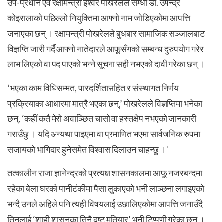
उप-प्रधान एवं रक्षामन्त्री ईश्वर पोखरेलले सम्धी डा. उपेन्द्र
कोइरालाको पछिल्लो नियुक्तिमा आफ्नो नाम जोडिएकोमा आपत्ति
जनाएका छन् । रक्षामन्त्री पोखरेलले बुधबार सामाजिक सञ्जालबाट
विज्ञप्ति जारी गर्दै आफ्नो नातेदारले आफूसँगको सम्बन्ध दुरुपयोग गरेर
लाभ लिएको वा पद पाएको भन्ने सूचना सही नभएको दावी गरेका छन् ।
‘भएका काम विधिसम्मत, पारदर्शितासहित र संस्थागत निर्णय
प्रक्रियाका आधारमा मात्रै भएका छन्,’ पोखरेलले विज्ञप्तिमा भनेका
छन्, ‘कहीं कतै मेरो अवाञ्छित चासो वा हस्तक्षेप नभएको जानकारी
गराउँछु । यदि अन्यथा पाइएमा वा प्रमाणित भएमा सार्वजनिक रुपमा
सजायको भागिदार हुनेसमेत विश्वास दिलाउन चाहन्छु ।’
तत्कालीन राजा ज्ञानेन्द्रको प्रत्यक्ष शासनकालमा आफू नजरबन्दमा
रहेका बेला घरको पानीटंकीमा पैसा लुकाएको भनी लाञ्छना लगाइएको
भन्दै उनले अहिले पनि त्यही विषयलाई उछालिएकोमा आपत्ति जनाउँदै
तिनलाई ‘शाही शासनका तिनै दुष्ट मतियार’ भनी टिप्पणी गरेका छन् ।