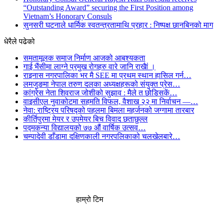
“Outstanding Award” securing the First Position among
Vietnam’s Honorary Consuls
सुनसरी घटनाले धार्मिक स्वतन्त्रतामाथि प्रहार : निष्पक्ष छानबिनको माग
धेरैले पढेको
समतामूलक समाज निर्माण आजको आबश्यकता
गाई भैंसीमा लाग्ने प्रमुख रोगहरु वारे जानि राखैां ।
राइनास नगरपालिका भर मै SEE मा प्रथम स्थान हासिल गर्न…
लमजुङमा नेपाल तरुण दलका अध्यक्षहरूको संयुक्त प्रेस…
कांग्रेस नेता शिवराज जोशीको सुझाव : मैले त छोडिसकें…
वाइसीएल नुवाकोटमा सहमति विफल, वैशाख २२ मा निर्वाचन —…
नेवा: राष्ट्रिय परिषद्को पहलमा बिमला महर्जनको जग्गामा तारबार
कीर्तिपुरमा मेयर र उपमेयर बिच विवाद छताछुल्ल
पद्मकन्या विद्यालयको ७७ औं ‌‌वार्षिक ‌उत्सव…
चम्पादेवी डाँडामा दक्षिणकाली नगरपलिकाको चलखेलबारे…
हाम्रो टिम