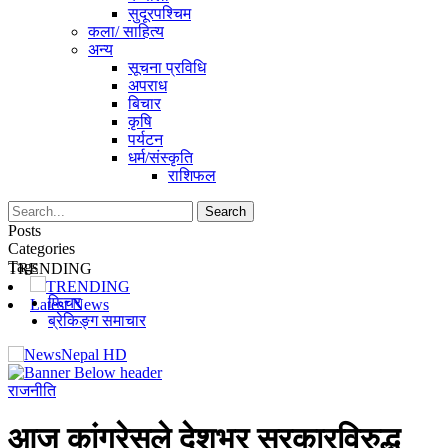
सुदूरपश्चिम
कला/ साहित्य
अन्य
सूचना प्रविधि
अपराध
बिचार
कृषि
पर्यटन
धर्म/संस्कृति
राशिफल
Posts
Categories
Tags
TRENDING
TRENDING
फिचर
Latest News
ब्रेकिङ्ग समाचार
राजनीति
आज कांग्रेसले देशभर सरकारविरुद्ध