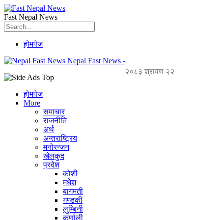
Fast Nepal News
होमपेज
Nepal Fast News -
२०८३ श्रावण २२
होमपेज
More
समाचार
राजनीति
अर्थ
अन्तराष्ट्रिय
मनोरन्जन
खेलकुद
प्रदेश
कोशी
मधेश
बागमती
गण्डकी
लुम्बिनी
कर्णाली