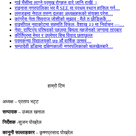
गाई भैंसीमा लाग्ने प्रमुख रोगहरु वारे जानि राखैां ।
राइनास नगरपालिका भर मै SEE मा प्रथम स्थान हासिल गर्न…
लमजुङमा नेपाल तरुण दलका अध्यक्षहरूको संयुक्त प्रेस…
कांग्रेस नेता शिवराज जोशीको सुझाव : मैले त छोडिसकें…
वाइसीएल नुवाकोटमा सहमति विफल, वैशाख २२ मा निर्वाचन —…
नेवा: राष्ट्रिय परिषद्को पहलमा बिमला महर्जनको जग्गामा तारबार
कीर्तिपुरमा मेयर र उपमेयर बिच विवाद छताछुल्ल
पद्मकन्या विद्यालयको ७७ औं ‌‌वार्षिक ‌उत्सव…
चम्पादेवी डाँडामा दक्षिणकाली नगरपलिकाको चलखेलबारे…
हाम्रो टिम
अध्यक्ष – प्रताप भट्ट
सम्पादक
– उज्वल खनाल
निर्देशक
-सुजन पोख्रेल
कानुनी
सल्लाहकार
– कृष्णप्रसाद पोख्रेल