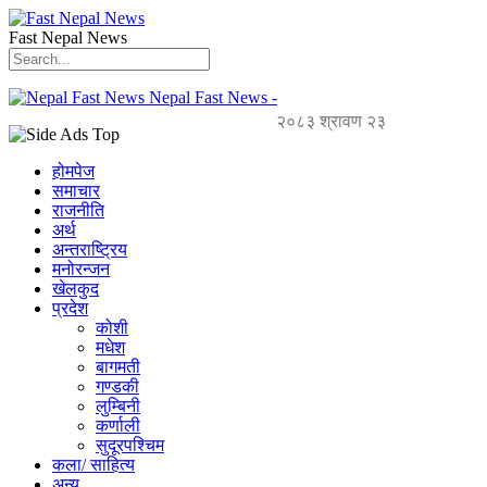
Fast Nepal News
Nepal Fast News -
२०८३ श्रावण २३
होमपेज
समाचार
राजनीति
अर्थ
अन्तराष्ट्रिय
मनोरन्जन
खेलकुद
प्रदेश
कोशी
मधेश
बागमती
गण्डकी
लुम्बिनी
कर्णाली
सुदूरपश्चिम
कला/ साहित्य
अन्य