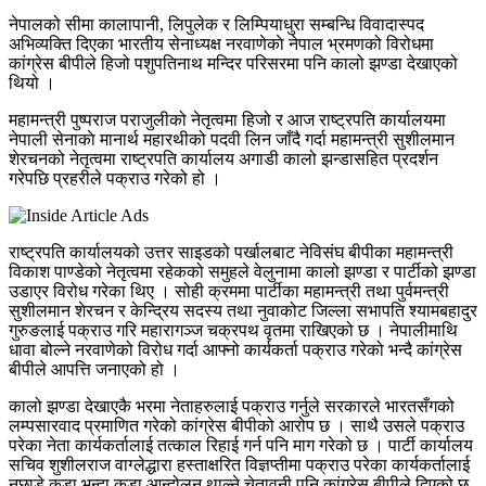
नेपालको सीमा कालापानी, लिपुलेक र लिम्पियाधुरा सम्बन्धि विवादास्पद
अभिव्यक्ति दिएका भारतीय सेनाध्यक्ष नरवाणेकाे नेपाल भ्रमणको विरोधमा
कांग्रेस बीपीले हिजो पशुपतिनाथ मन्दिर परिसरमा पनि कालो झण्डा देखाएको
थियो ।
महामन्त्री पुष्पराज पराजुलीको नेतृत्वमा हिजो र आज राष्ट्रपति कार्यालयमा
नेपाली सेनाकाे मानार्थ महारथीको पदवी लिन जाँदै गर्दा महामन्त्री सुशीलमान
शेरचनको नेतृत्वमा राष्ट्रपति कार्यालय अगाडी कालो झन्डासहित प्रदर्शन
गरेपछि प्रहरीले पक्राउ गरेको हो ।
राष्ट्रपति कार्यालयको उत्तर साइडको पर्खालबाट नेविसंघ बीपीका महामन्त्री
विकाश पाण्डेको नेतृत्वमा रहेकको समुहले वेलुनामा कालो झण्डा र पार्टीको झण्डा
उडाएर विरोध गरेका थिए । सोही क्रममा पार्टीका महामन्त्री तथा पुर्वमन्त्री
सुशीलमान शेरचन र केन्द्रिय सदस्य तथा नुवाकोट जिल्ला सभापति श्यामबहादुर
गुरुङलाई पक्राउ गरि महारागञ्ज चक्रपथ वृतमा राखिएको छ । नेपालीमाथि
धावा बोल्ने नरवाणेको विरोध गर्दा आफ्नो कार्यकर्ता पक्राउ गरेको भन्दै कांग्रेस
बीपीले आपत्ति जनाएको हो ।
कालो झण्डा देखाएकै भरमा नेताहरुलाई पक्राउ गर्नुले सरकारले भारतसँगको
लम्पसारवाद प्रमाणित गरेको कांग्रेस बीपीको आरोप छ । साथै उसले पक्राउ
परेका नेता कार्यकर्तालाई तत्काल रिहाई गर्न पनि माग गरेको छ । पार्टी कार्यालय
सचिव शुशीलराज वाग्लेद्धारा हस्ताक्षरित विज्ञप्तीमा पक्राउ परेका कार्यकर्तालाई
नछाडे कडा भन्दा कडा आन्दोलन थाल्ने चेतावनी पनि कांग्रेस बीपीले दिएको छ