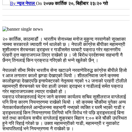
By
न्यूज नेपाल
On
२०७७ कार्तिक २०, बिहीबार २३:२० गते
२० कार्तिक, काठमाडौं । भारतीय सेनाध्यक्ष मनोज मुकुन्द नरवाणेको सुरक्षाका
नाममा सरकारले ज्यादती गर्न थालेकाे छ । नेपाली कांग्रेस बीपीका महामन्त्री
शुशीलमान शेरचनका ड्राइभर र गाडीसमेत घरबाटै पक्राउ गरेर महानगरीय
प्रहरी वृत्त महाराजगञ्ज लिएर राखेको छ । जाे बिराेध प्रर्दशनमा सहभागी नै
छैनन् तिनलाई किन प्रक्राउ गरिएकाे हाे भन्ने खुलेकाे छैन् ।
नेपालको सीमा मिचेर भारतीय सेना खटाउने नरवाणेविरुद्ध कांग्रेस बीपीले हिजाे
र आज लगातार कालो झण्डा देखाएको थियो । शीतलनिवास जाने क्रममा
कालोझण्डा देखाएपछि इन्सपेक्टरको नेतृत्वमा गएको १२ जनाको प्रहरी टोलीले
महामन्त्री शेरचनकाे घर घेरा हाली उनका ड्राइभर र गाडीलाई समेत पक्राउ
गरेर महाराजगञ्जमा ल्याएर राखेको हो ।
पक्राउ परेकाहरुलाई भेटन जाने क्रममा कार्यलय सचिव सुशीलराज वाग्लेलाई
पनि विना कारण नियन्त्रणमा राखेको थियो । सो क्रममा चौकीमा पुगेका अन्य
नेताकार्यकर्ताहरुले आन्दोलनमा सहभागी नभएको व्यक्ति र घरमै भएको गाडी र
ड्राइभरलाई किन नियन्त्रणमा लिगियो भनि विरोध गरे पछि ड्राइभरलाई बिना
सर्त तथा कार्यलय सचीव वाग्लेलाई शुक्रबार बिहान ९:०० बजे चौकी उपस्थित
हुने गरि रिहाई गरेको छ । उक्ता महामन्त्रीको गाडी, महामन्त्री र नुवाकोट
सभापतिलाई भने नियन्त्रणमा नै राखेको छ ।