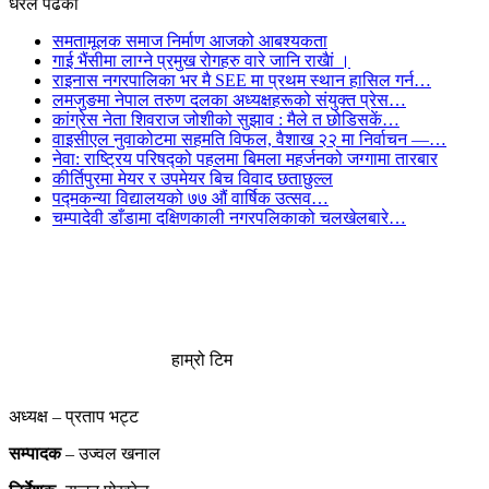
धेरैले पढेको
समतामूलक समाज निर्माण आजको आबश्यकता
गाई भैंसीमा लाग्ने प्रमुख रोगहरु वारे जानि राखैां ।
राइनास नगरपालिका भर मै SEE मा प्रथम स्थान हासिल गर्न…
लमजुङमा नेपाल तरुण दलका अध्यक्षहरूको संयुक्त प्रेस…
कांग्रेस नेता शिवराज जोशीको सुझाव : मैले त छोडिसकें…
वाइसीएल नुवाकोटमा सहमति विफल, वैशाख २२ मा निर्वाचन —…
नेवा: राष्ट्रिय परिषद्को पहलमा बिमला महर्जनको जग्गामा तारबार
कीर्तिपुरमा मेयर र उपमेयर बिच विवाद छताछुल्ल
पद्मकन्या विद्यालयको ७७ औं ‌‌वार्षिक ‌उत्सव…
चम्पादेवी डाँडामा दक्षिणकाली नगरपलिकाको चलखेलबारे…
हाम्रो टिम
अध्यक्ष – प्रताप भट्ट
सम्पादक
– उज्वल खनाल