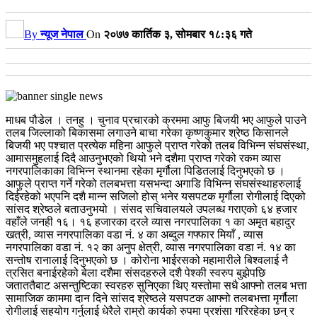
By
न्यूज नेपाल
On
२०७७ कार्तिक ३, सोमबार १८:३६ गते
माधब पौडेल । तनहु । चुनाव प्रचारको क्रममा आफु बिजयी भए आफुले पाउने
तलब जिल्लाको बिकासमा लगाउने बाचा गरेका कृष्णकुमार श्रेष्ठ किसानले
बिजयी भए पश्चात प्रत्येक महिना आफुले प्राप्त गरेको तलब विभिन्न संघसंस्था,
आमासमुहलाई दिदै आउनुभएको थियो भने दशैमा प्राप्त गरेको रकम व्यास
नगरपालिकाका विभिन्न स्थानमा रहेका मृर्गौला पिडितलाई दिनुभएको छ ।
आफुले प्राप्त गर्ने गरेको तलबभत्ता यसभन्दा अगाडि विभिन्न संघसंस्थाहरुलाई
दिईरहेको भएपनि दशै मान्न सजिलो होस् भनेर यसपटक मृर्गौला रोगीलाई दिएको
सांसद श्रेष्ठले बताउनुभयो । संसद सचिवालयले उपलब्ध गराएको ६४ हजार
वहाँले जनही १६। १६ हजारका दरले व्यास नगरपालिका १ का अमृत बहादुर
खत्री, व्यास नगरपालिका वडा नं. ४ का अब्दुल गफ्फार मियाँ , व्यास
नगरपालिका वडा नं. १२ का अनुप क्षेत्री, व्यास नगरपालिका वडा नं. १४ का
सन्तोष रानालाई दिनुभएको छ । कोरोना भाईरसको महामारीले बिश्वलाई नै
त्रसित बनाईरहेको बेला दशैमा संसदहरुले दशै पेश्की स्वरुप बुझेपछि
जताततैबाट असन्तुष्टिका स्वरहरु सुनिएका थिए यस्तोमा सधै आफ्नो तलब भत्ता
सामाजिक काममा दान दिने सांसद श्रेष्ठले यसपटक आफ्नो तलबभत्ता मृर्गौला
रोगीलाई सहयोग गर्नुलाई धेरैले राम्रो कार्यको रुपमा प्रशंसा गरिरहेका छन् र