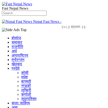
Fast Nepal News
Nepal Fast News -
२०८३ श्रावण २३
होमपेज
समाचार
राजनीति
अर्थ
अन्तराष्ट्रिय
मनोरन्जन
खेलकुद
प्रदेश
कोशी
मधेश
बागमती
गण्डकी
लुम्बिनी
कर्णाली
सुदूरपश्चिम
कला/ साहित्य
अन्य