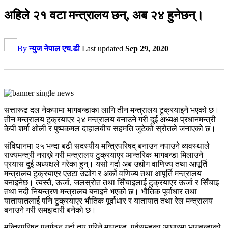
अहिले २१ वटा मन्त्रालय छन्, अब २४ हुनेछन्।
By
न्युज नेपाल एच.डी
Last updated
Sep 29, 2020
सत्तारूढ दल नेकपामा भागबन्डाका लागि तीन मन्त्रालय टुक्रयाइने भएको छ।
तीन मन्त्रालय टुक्रयाएर २४ मन्त्रालय बनाउने गरी दुई अध्यक्ष प्रधानमन्त्री
केपी शर्मा ओली र पुष्पकमल दाहालबीच सहमति जुटेको स्रोतले जनाएको छ।
संविधानमा २५ भन्दा बढी सदस्यीय मन्त्रिपरिषद् बनाउन नपाउने व्यवस्थाले
राज्यमन्त्री नराख्ने गरी मन्त्रालय टुक्रयाएर आन्तरिक भागबन्डा मिलाउने
प्रयास दुई अध्यक्षले गरेका हुन्। यसो गर्दा अब उद्योग वाणिज्य तथा आपूर्ति
मन्त्रालय टुक्रयाएर एउटा उद्योग र अर्को वणिज्य तथा आपूर्ति मन्त्रालय
बनाइनेछ। त्यस्तै, ऊर्जा, जलस्रोत तथा सिँचाइलाई टुक्रयाएर ऊर्जा र सिँचाइ
तथा नदी नियन्त्रण मन्त्रालय बनाइने भएको छ। भौतिक पूर्वाधार तथा
यातायातलाई पनि टुक्रयाएर भौतिक पूर्वाधार र यातायात तथा रेल मन्त्रालय
बनाउने गरी समझदारी बनेको छ।
मन्त्रिपरिषद् पुनर्गठन गर्दा तय गरिने मापदण्ड, पूर्वसमूहका आधारमा भागबन्डाको