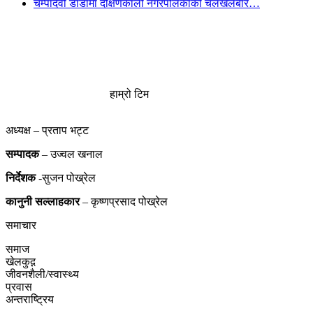
चम्पादेवी डाँडामा दक्षिणकाली नगरपलिकाको चलखेलबारे…
हाम्रो टिम
अध्यक्ष – प्रताप भट्ट
सम्पादक
– उज्वल खनाल
निर्देशक
-सुजन पोख्रेल
कानुनी
सल्लाहकार
– कृष्णप्रसाद पोख्रेल
समाचार
समाज
खेलकुद़़
जीवनशैली/स्वास्थ्य
प्रवास
अन्तराष्ट्रिय