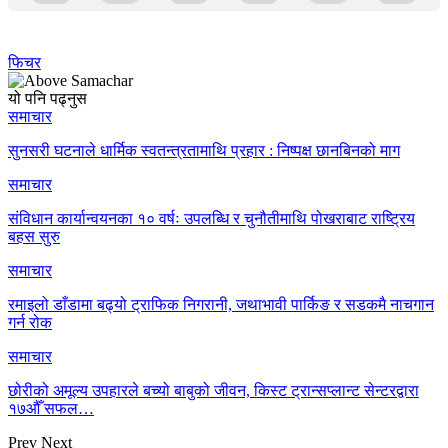
फिचर
यो पनि पढ्नुस
समाचार
सुनसरी घटनाले धार्मिक स्वतन्त्रतामाथि प्रहार : निष्पक्ष छानबिनको माग
समाचार
संविधान कार्यान्वयनका १० वर्षः उपलब्धि र चुनौतीमाथि पोखराबाट राष्ट्रिय
बहस सुरु
समाचार
रमाइलो डाँडामा बढ्यो ट्राफिक निगरानी, जथाभावी पार्किङ र सडकमै नाचगान
गर्न रोक
समाचार
छोरीको अमूल्य उपहारले बच्यो बाबुको जीवन, किस्ट ट्रान्सप्लान्ट सेन्टरद्वारा
१७औँ सफल…
Prev
Next