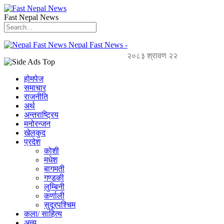
Fast Nepal News
Nepal Fast News -
२०८३ श्रावण २२
होमपेज
समाचार
राजनीति
अर्थ
अन्तराष्ट्रिय
मनोरन्जन
खेलकुद
प्रदेश
कोशी
मधेश
बागमती
गण्डकी
लुम्बिनी
कर्णाली
सुदूरपश्चिम
कला/ साहित्य
अन्य