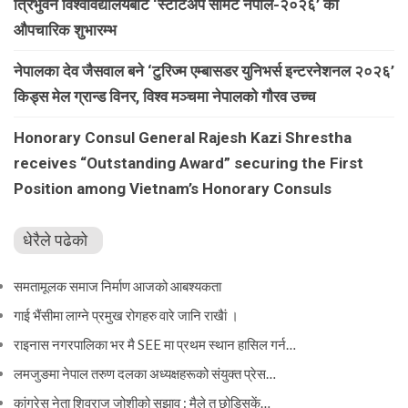
त्रिभुवन विश्वविद्यालयबाट ‘स्टार्टअप समिट नेपाल-२०२६’ को
औपचारिक शुभारम्भ
नेपालका देव जैसवाल बने ‘टुरिज्म एम्बासडर युनिभर्स इन्टरनेशनल २०२६’
किड्स मेल ग्रान्ड विनर, विश्व मञ्चमा नेपालको गौरव उच्च
Honorary Consul General Rajesh Kazi Shrestha
receives “Outstanding Award” securing the First
Position among Vietnam’s Honorary Consuls
धेरैले पढेको
समतामूलक समाज निर्माण आजको आबश्यकता
गाई भैंसीमा लाग्ने प्रमुख रोगहरु वारे जानि राखैां ।
राइनास नगरपालिका भर मै SEE मा प्रथम स्थान हासिल गर्न…
लमजुङमा नेपाल तरुण दलका अध्यक्षहरूको संयुक्त प्रेस…
कांग्रेस नेता शिवराज जोशीको सुझाव : मैले त छोडिसकें…