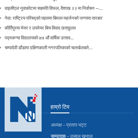
वाइसीएल नुवाकोटमा सहमति विफल, वैशाख २२ मा निर्वाचन —…
नेवा: राष्ट्रिय परिषद्को पहलमा बिमला महर्जनको जग्गामा तारबार
कीर्तिपुरमा मेयर र उपमेयर बिच विवाद छताछुल्ल
पद्मकन्या विद्यालयको ७७ औं ‌‌वार्षिक ‌उत्सव…
चम्पादेवी डाँडामा दक्षिणकाली नगरपलिकाको चलखेलबारे…
हाम्रो टिम
अध्यक्ष – प्रताप भट्ट
सम्पादक
– उज्वल खनाल