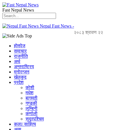
Fast Nepal News
Nepal Fast News -
२०८३ श्रावण २२
होमपेज
समाचार
राजनीति
अर्थ
अन्तराष्ट्रिय
मनोरन्जन
खेलकुद
प्रदेश
कोशी
मधेश
बागमती
गण्डकी
लुम्बिनी
कर्णाली
सुदूरपश्चिम
कला/ साहित्य
अन्य