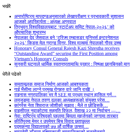
भर्खरै
अन्तर्राष्ट्रिय मापदण्डअनुसारको लेखापरीक्षण र प्रभावकारी सुशासन
आजको अपरिहार्यता : अध्यक्ष अग्रवाल
त्रिभुवन विश्वविद्यालयबाट ‘स्टार्टअप समिट नेपाल-२०२६’ को
औपचारिक शुभारम्भ
नेपालका देव जैसवाल बने ‘टुरिज्म एम्बासडर युनिभर्स इन्टरनेशनल
२०२६’ किड्स मेल ग्रान्ड विनर, विश्व मञ्चमा नेपालको गौरव उच्च
Honorary Consul General Rajesh Kazi Shrestha receives
“Outstanding Award” securing the First Position among
Vietnam’s Honorary Consuls
सुनसरी घटनाले धार्मिक स्वतन्त्रतामाथि प्रहार : निष्पक्ष छानबिनको माग
धेरैले पढेको
समतामूलक समाज निर्माण आजको आबश्यकता
गाई भैंसीमा लाग्ने प्रमुख रोगहरु वारे जानि राखैां ।
राइनास नगरपालिका भर मै SEE मा प्रथम स्थान हासिल गर्न…
लमजुङमा नेपाल तरुण दलका अध्यक्षहरूको संयुक्त प्रेस…
कांग्रेस नेता शिवराज जोशीको सुझाव : मैले त छोडिसकें…
वाइसीएल नुवाकोटमा सहमति विफल, वैशाख २२ मा निर्वाचन —…
नेवा: राष्ट्रिय परिषद्को पहलमा बिमला महर्जनको जग्गामा तारबार
कीर्तिपुरमा मेयर र उपमेयर बिच विवाद छताछुल्ल
पद्मकन्या विद्यालयको ७७ औं ‌‌वार्षिक ‌उत्सव…
चम्पादेवी डाँडामा दक्षिणकाली नगरपलिकाको चलखेलबारे…