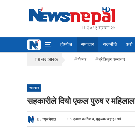
२०८३ श्रावण २४
होमपेज
समाचार
राजनीति
अर्थ
फिचर
ब्रेकिङ्ग समाचार
TRENDING
समाचार
सहकारीले दियो एकल पुरुष र महिलाला
On
२०७७ कार्तिक ७, शुक्रबार ०९:३८ गते
By
न्यूज नेपाल