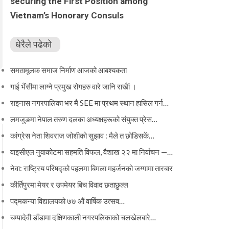
securing the First Position among
Vietnam’s Honorary Consuls
धेरैले पढेको
समतामूलक समाज निर्माण आजको आबश्यकता
गाई भैंसीमा लाग्ने प्रमुख रोगहरु वारे जानि राखैां ।
राइनास नगरपालिका भर मै SEE मा प्रथम स्थान हासिल गर्न…
लमजुङमा नेपाल तरुण दलका अध्यक्षहरूको संयुक्त प्रेस…
कांग्रेस नेता शिवराज जोशीको सुझाव : मैले त छोडिसकें…
वाइसीएल नुवाकोटमा सहमति विफल, वैशाख २२ मा निर्वाचन —…
नेवा: राष्ट्रिय परिषद्को पहलमा बिमला महर्जनको जग्गामा तारबार
कीर्तिपुरमा मेयर र उपमेयर बिच विवाद छताछुल्ल
पद्मकन्या विद्यालयको ७७ औं ‌‌वार्षिक ‌उत्सव…
चम्पादेवी डाँडामा दक्षिणकाली नगरपलिकाको चलखेलबारे…