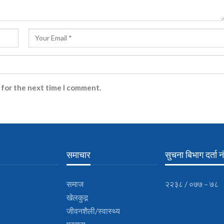
 for the next time I comment.
समाचार
सुचना बिभाग दर्ता नं
समाज
२२३८ / ०७७ – ७८
खेलकुद़़
जीवनशैली/स्वास्थ्य