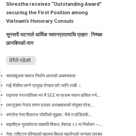
Shrestha receives “Outstanding Award”
securing the First Position among
Vietnam’s Honorary Consuls
सुनसरी घटनाले धार्मिक स्वतन्त्रतामाथि प्रहार : निष्पक्ष
छानबिनको माग
धेरैले पढेको
समतामूलक समाज निर्माण आजको आबश्यकता
गाई भैंसीमा लाग्ने प्रमुख रोगहरु वारे जानि राखैां ।
राइनास नगरपालिका भर मै SEE मा प्रथम स्थान हासिल गर्न…
लमजुङमा नेपाल तरुण दलका अध्यक्षहरूको संयुक्त प्रेस…
कांग्रेस नेता शिवराज जोशीको सुझाव : मैले त छोडिसकें…
वाइसीएल नुवाकोटमा सहमति विफल, वैशाख २२ मा निर्वाचन —…
नेवा: राष्ट्रिय परिषद्को पहलमा बिमला महर्जनको जग्गामा तारबार