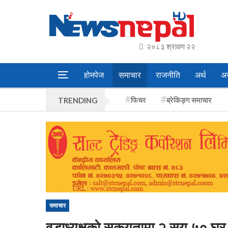
२०८३ श्रावण २२
होमपेज
समाचार
राजनीति
अर्थ
अन
फिचर
ब्रेकिङ्ग समाचार
TRENDING
समाचार
वडाध्यक्षको सकृयतामा २ सय ५० घर