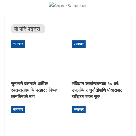
यो पनि पढ्नुस
समाचार
समाचार
सुनसरी घटनाले धार्मिक
संविधान कार्यान्वयनका १० वर्षः
स्वतन्त्रतामाथि प्रहार : निष्पक्ष
उपलब्धि र चुनौतीमाथि पोखराबाट
छानबिनको माग
राष्ट्रिय बहस सुरु
समाचार
समाचार