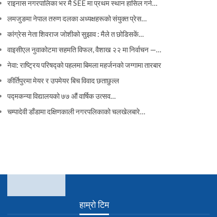
राइनास नगरपालिका भर मै SEE मा प्रथम स्थान हासिल गर्न…
लमजुङमा नेपाल तरुण दलका अध्यक्षहरूको संयुक्त प्रेस…
कांग्रेस नेता शिवराज जोशीको सुझाव : मैले त छोडिसकें…
वाइसीएल नुवाकोटमा सहमति विफल, वैशाख २२ मा निर्वाचन —…
नेवा: राष्ट्रिय परिषद्को पहलमा बिमला महर्जनको जग्गामा तारबार
कीर्तिपुरमा मेयर र उपमेयर बिच विवाद छताछुल्ल
पद्मकन्या विद्यालयको ७७ औं ‌‌वार्षिक ‌उत्सव…
चम्पादेवी डाँडामा दक्षिणकाली नगरपलिकाको चलखेलबारे…
हाम्रो टिम