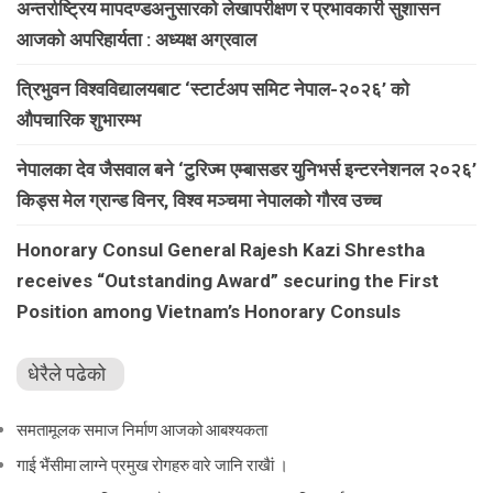
अन्तर्राष्ट्रिय मापदण्डअनुसारको लेखापरीक्षण र प्रभावकारी सुशासन
आजको अपरिहार्यता : अध्यक्ष अग्रवाल
त्रिभुवन विश्वविद्यालयबाट ‘स्टार्टअप समिट नेपाल-२०२६’ को
औपचारिक शुभारम्भ
नेपालका देव जैसवाल बने ‘टुरिज्म एम्बासडर युनिभर्स इन्टरनेशनल २०२६’
किड्स मेल ग्रान्ड विनर, विश्व मञ्चमा नेपालको गौरव उच्च
Honorary Consul General Rajesh Kazi Shrestha
receives “Outstanding Award” securing the First
Position among Vietnam’s Honorary Consuls
धेरैले पढेको
समतामूलक समाज निर्माण आजको आबश्यकता
गाई भैंसीमा लाग्ने प्रमुख रोगहरु वारे जानि राखैां ।