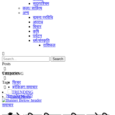
सुदूरपश्चिम
कला/ साहित्य
अन्य
सूचना प्रविधि
अपराध
बिचार
कृषि
पर्यटन
धर्म/संस्कृति
राशिफल
Posts
Categories
TRENDING
Tags
फिचर
ब्रेकिङ्ग समाचार
TRENDING
Latest News
समाचार