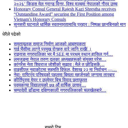
२०२६’ किड्स मेल ग्रान्ड विनर, विश्व मञ्चमा नेपालको गौरव उच्च
Honorary Consul General Rajesh Kazi Shrestha receives
“Outstanding Award” securing the First Position among
Vietnam’s Honorary Consuls
सुनसरी घटनाले धार्मिक स्वतन्त्रतामाथि प्रहार : निष्पक्ष छानबिनको माग
धेरैले पढेको
समतामूलक समाज निर्माण आजको आबश्यकता
गाई भैंसीमा लाग्ने प्रमुख रोगहरु वारे जानि राखैां ।
राइनास नगरपालिका भर मै SEE मा प्रथम स्थान हासिल गर्न…
लमजुङमा नेपाल तरुण दलका अध्यक्षहरूको संयुक्त प्रेस…
कांग्रेस नेता शिवराज जोशीको सुझाव : मैले त छोडिसकें…
वाइसीएल नुवाकोटमा सहमति विफल, वैशाख २२ मा निर्वाचन —…
नेवा: राष्ट्रिय परिषद्को पहलमा बिमला महर्जनको जग्गामा तारबार
कीर्तिपुरमा मेयर र उपमेयर बिच विवाद छताछुल्ल
पद्मकन्या विद्यालयको ७७ औं ‌‌वार्षिक ‌उत्सव…
चम्पादेवी डाँडामा दक्षिणकाली नगरपलिकाको चलखेलबारे…
हाम्रो टिम