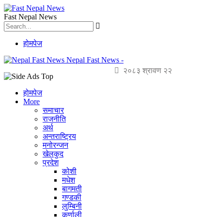
Fast Nepal News
होमपेज
Nepal Fast News -
२०८३ श्रावण २२
होमपेज
More
समाचार
राजनीति
अर्थ
अन्तराष्ट्रिय
मनोरन्जन
खेलकुद
प्रदेश
कोशी
मधेश
बागमती
गण्डकी
लुम्बिनी
कर्णाली