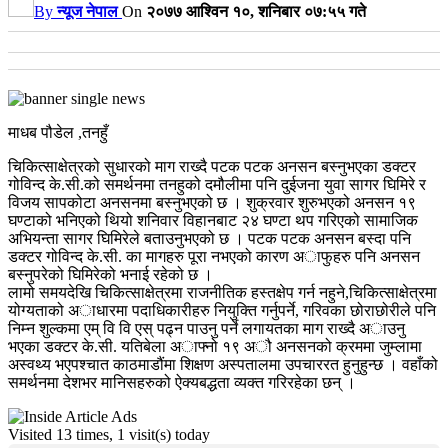
By
न्यूज नेपाल
On
२०७७ आश्विन १०, शनिबार ०७:५५ गते
माधब पौडेल ,तनहुँ
चिकित्साक्षेत्रको सुधारको माग राख्दै पटक पटक अनसन बस्नुभएका डक्टर
गोविन्द के.सी.को समर्थनमा तनहुको दमौलीमा पनि दुईजना युवा सागर घिमिरे र
विजय सापकोटा अनसनमा बस्नुभएको छ । शुक्रवार शुरुभएको अनसन १९
घण्टाको भनिएको थियो शनिवार विहानबाट २४ घण्टा थप गरिएको सामाजिक
अभियन्ता सागर घिमिरेले बताउनुभएको छ । पटक पटक अनसन बस्दा पनि
डक्टर गोविन्द के.सी. का मागहरु पूरा नभएको कारण अाफुहरु पनि अनसन
बस्नुपरेको घिमिरेको भनाई रहेको छ ।
लामो समयदेखि चिकित्साक्षेत्रमा राजनीतिक हस्तक्षेप गर्न नहुने,चिकित्साक्षेत्रमा
योग्यताको अाधारमा पदाधिकारीहरु नियुक्ति गर्नुपर्ने, गरिवका छोराछोरीले पनि
निम्न शुल्कमा एम् वि वि एस् पढ्न पाउनु पर्ने लगायतका माग राख्दै अाउनु
भएका डक्टर के.सी. यतिबेला अाफ्नो १९ अौ अनसनको क्रममा जुम्लामा
अस्वथ्य भएपश्चात काठमाडौंमा शिक्षण अस्पतालमा उपचाररत हुनुहुन्छ । वहाँको
समर्थनमा देशभर मानिसहरुको ऐक्यबद्धता व्यक्त गरिरहेका छन् ।
Visited 13 times, 1 visit(s) today