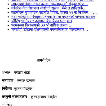
लमजुङमा नेपाल तरुण दलका अध्यक्षहरूको संयुक्त प्रेस…
कांग्रेस नेता शिवराज जोशीको सुझाव : मैले त छोडिसकें…
वाइसीएल नुवाकोटमा सहमति विफल, वैशाख २२ मा निर्वाचन —…
नेवा: राष्ट्रिय परिषद्को पहलमा बिमला महर्जनको जग्गामा तारबार
कीर्तिपुरमा मेयर र उपमेयर बिच विवाद छताछुल्ल
पद्मकन्या विद्यालयको ७७ औं ‌‌वार्षिक ‌उत्सव…
चम्पादेवी डाँडामा दक्षिणकाली नगरपलिकाको चलखेलबारे…
हाम्रो टिम
अध्यक्ष – प्रताप भट्ट
सम्पादक
– उज्वल खनाल
निर्देशक
-सुजन पोख्रेल
कानुनी
सल्लाहकार
– कृष्णप्रसाद पोख्रेल
समाचार