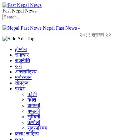
Fast Nepal News
Nepal Fast News -
२०८३ श्रावण २२
होमपेज
समाचार
राजनीति
अर्थ
अन्तराष्ट्रिय
मनोरन्जन
खेलकुद
प्रदेश
कोशी
मधेश
बागमती
गण्डकी
लुम्बिनी
कर्णाली
सुदूरपश्चिम
कला/ साहित्य
अन्य