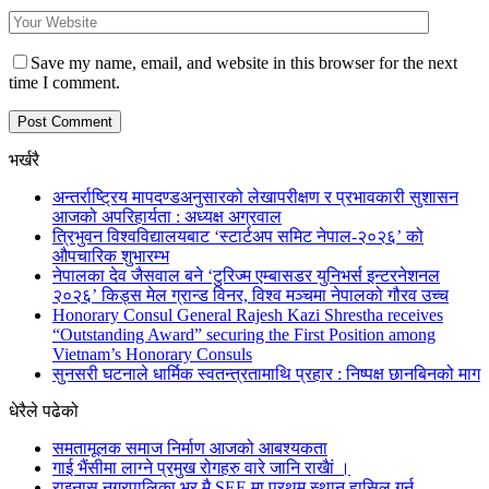
Save my name, email, and website in this browser for the next
time I comment.
भर्खरै
अन्तर्राष्ट्रिय मापदण्डअनुसारको लेखापरीक्षण र प्रभावकारी सुशासन
आजको अपरिहार्यता : अध्यक्ष अग्रवाल
त्रिभुवन विश्वविद्यालयबाट ‘स्टार्टअप समिट नेपाल-२०२६’ को
औपचारिक शुभारम्भ
नेपालका देव जैसवाल बने ‘टुरिज्म एम्बासडर युनिभर्स इन्टरनेशनल
२०२६’ किड्स मेल ग्रान्ड विनर, विश्व मञ्चमा नेपालको गौरव उच्च
Honorary Consul General Rajesh Kazi Shrestha receives
“Outstanding Award” securing the First Position among
Vietnam’s Honorary Consuls
सुनसरी घटनाले धार्मिक स्वतन्त्रतामाथि प्रहार : निष्पक्ष छानबिनको माग
धेरैले पढेको
समतामूलक समाज निर्माण आजको आबश्यकता
गाई भैंसीमा लाग्ने प्रमुख रोगहरु वारे जानि राखैां ।
राइनास नगरपालिका भर मै SEE मा प्रथम स्थान हासिल गर्न…