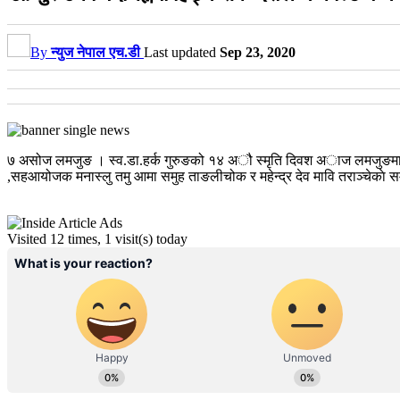
By
न्युज नेपाल एच.डी
Last updated
Sep 23, 2020
७ असोज लमजुङ । स्व.डा.हर्क गुरुङको १४ अौ स्मृति दिवश अाज लमजुङमा वहां
,सहआयोजक मनास्लु तमु आमा समुह ताङलीचोक र महेन्द्र देव मावि तराञ्चेकाे सम्
Visited 12 times, 1 visit(s) today