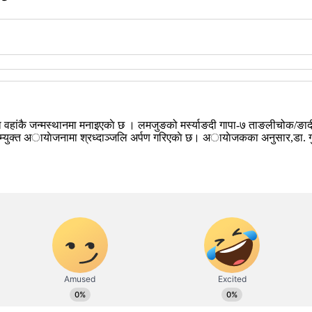
कै जन्मस्थानमा मनाइएकाे छ । लमजुङको मर्स्याङदी गापा-७ ताङलीचोक/ङादीमा र
युक्त अायाेजनामा श्रध्दाञ्जलि अर्पण गरिएकाे छ। अायाेजकका अनुसार,डा. गुरुङक