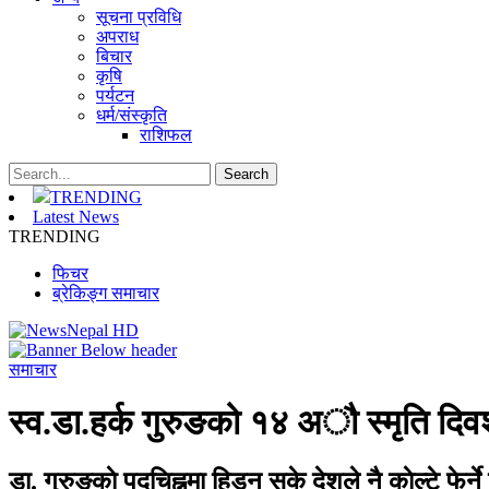
सूचना प्रविधि
अपराध
बिचार
कृषि
पर्यटन
धर्म/संस्कृति
राशिफल
TRENDING
Latest News
TRENDING
फिचर
ब्रेकिङ्ग समाचार
समाचार
स्व.डा.हर्क गुरुङको १४ अौ स्मृति द
डा. गुरुङकाे पदचिह्नमा हिड्न सके देशले नै काेल्टे फेर्ने