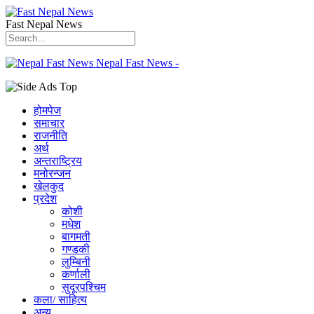
Fast Nepal News
Nepal Fast News -
होमपेज
समाचार
राजनीति
अर्थ
अन्तराष्ट्रिय
मनोरन्जन
खेलकुद
प्रदेश
कोशी
मधेश
बागमती
गण्डकी
लुम्बिनी
कर्णाली
सुदूरपश्चिम
कला/ साहित्य
अन्य