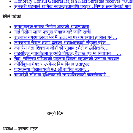
Honorary Consul General Rajesh Kazi Shrestha receives “Outs
सुनसरी घटनाले धार्मिक स्वतन्त्रतामाथि प्रहार : निष्पक्ष छानबिनको माग
धेरैले पढेको
समतामूलक समाज निर्माण आजको आबश्यकता
गाई भैंसीमा लाग्ने प्रमुख रोगहरु वारे जानि राखैां ।
राइनास नगरपालिका भर मै SEE मा प्रथम स्थान हासिल गर्न…
लमजुङमा नेपाल तरुण दलका अध्यक्षहरूको संयुक्त प्रेस…
कांग्रेस नेता शिवराज जोशीको सुझाव : मैले त छोडिसकें…
वाइसीएल नुवाकोटमा सहमति विफल, वैशाख २२ मा निर्वाचन —…
नेवा: राष्ट्रिय परिषद्को पहलमा बिमला महर्जनको जग्गामा तारबार
कीर्तिपुरमा मेयर र उपमेयर बिच विवाद छताछुल्ल
पद्मकन्या विद्यालयको ७७ औं ‌‌वार्षिक ‌उत्सव…
चम्पादेवी डाँडामा दक्षिणकाली नगरपलिकाको चलखेलबारे…
हाम्रो टिम
अध्यक्ष – प्रताप भट्ट