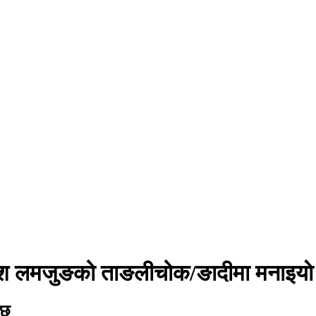
िवश लमजुङको ताङलीचोक/ङादीमा मनाइयाे
 छ