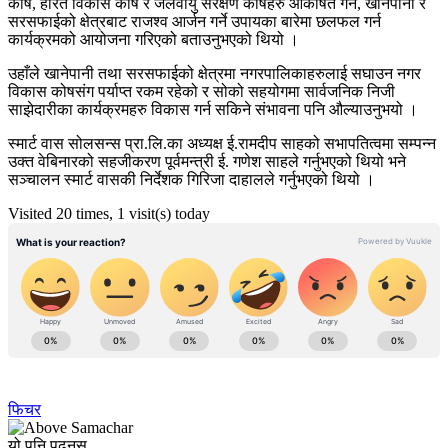
कोष, हरित विकास कोष र जलवायु संरक्षण कोषहरु आकर्षित गर्न, खानेपानी र
सरसफाईको क्षेत्रबाट राजश्व आर्जन गर्ने उपायका बारेमा छलफल गर्न
कार्यक्रमको आयोजना गरिएको बताउनुभएको थियो ।
उहाँले खानेपानी तथा सरसफाईको क्षेत्रमा नगरपालिकाहरुलाई सघाउन नगर
विकास कोषसंग पर्याप्त रकम रहेको र सोको सहयोगमा सार्वजनिक निजी
साझेदारीका कार्यक्रमहरु विकास गर्न सकिने संभावना पनि औल्याउनुभयो ।
स्मार्ट वास सोलसन्स प्रा.लि.का अध्यक्ष ई.रामदीप साहको सभापतित्वमा सम्पन्न
उक्त वेबिनारको सहजीकरण पूर्वमन्त्री ई. गणेश साहले गर्नुभएको थियो भने
सञ्चालन स्मार्ट वासकी निर्देशक गिरिजा दाहालले गर्नुभएको थियो ।
Visited 20 times, 1 visit(s) today
फिचर
यो पनि पढ्नुस