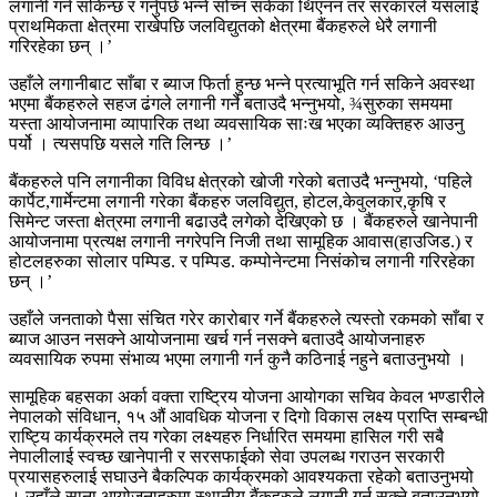
लगानी गर्न सकिन्छ र गर्नुपर्छ भन्ने सोच्न सकेका थिएनन तर सरकारले यसलाई
प्राथमिकता क्षेत्रमा राखेपछि जलविद्युतको क्षेत्रमा बैंकहरुले धेरै लगानी
गरिरहेका छन् ।’
उहाँले लगानीबाट साँबा र ब्याज फिर्ता हुन्छ भन्ने प्रत्याभूति गर्न सकिने अवस्था
भएमा बैंकहरुले सहज ढंगले लगानी गर्ने बताउदै भन्नुभयो, ¾सुरुका समयमा
यस्ता आयोजनामा व्यापारिक तथा व्यवसायिक साःख भएका व्यक्तिहरु आउनु
पर्यो । त्यसपछि यसले गति लिन्छ ।’
बैंकहरुले पनि लगानीका विविध क्षेत्रको खोजी गरेको बताउदै भन्नुभयो, ‘पहिले
कार्पेट,गार्मेन्टमा लगानी गरेका बैंकहरु जलविद्युत, होटल,केवुलकार,कृषि र
सिमेन्ट जस्ता क्षेत्रमा लगानी बढाउदै लगेको देखिएको छ । बैंकहरुले खानेपानी
आयोजनामा प्रत्यक्ष लगानी नगरेपनि निजी तथा सामूहिक आवास(हाउजिड.) र
होटलहरुका सोलार पम्पिड. र पम्पिड. कम्पोनेन्टमा निसंकोच लगानी गरिरहेका
छन् ।’
उहाँले जनताको पैसा संचित गरेर कारोबार गर्ने बैंकहरुले त्यस्तो रकमको साँबा र
ब्याज आउन नसक्ने आयोजनामा खर्च गर्न नसक्ने बताउदै आयोजनाहरु
व्यवसायिक रुपमा संभाव्य भएमा लगानी गर्न कुनै कठिनाई नहुने बताउनुभयो ।
सामूहिक बहसका अर्का वक्ता राष्ट्रिय योजना आयोगका सचिव केवल भण्डारीले
नेपालको संविधान, १५ औं आवधिक योजना र दिगो विकास लक्ष्य प्राप्ति सम्बन्धी
राष्ट्यि कार्यक्रमले तय गरेका लक्ष्यहरु निर्धारित समयमा हासिल गरी सबै
नेपालीलाई स्वच्छ खानेपानी र सरसफाईको सेवा उपलब्ध गराउन सरकारी
प्रयासहरुलाई सघाउने बैकल्पिक कार्यक्रमको आवश्यकता रहेको बताउनुभयो
। उहाँले साना आयोजनाहरुमा स्थानीय बैंकहरुले लगानी गर्न सक्ने बताउनुभयो