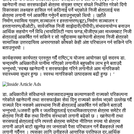
खानेपानी तथा सरसफाईको क्षेत्रमा संयुक्त राष्ट्र संघले निर्धारित गरेको दिगो
विकासका लक्ष्यहरु हासिल गर्न कठिनाई पर्ने भएकोले निजी क्षेत्रलाई यस
क्षेत्रमा लगानी गर्न आकर्षित गर्नुपर्ने बताउनुभएको थियो । उहाँले
निर्माण,स्वामित्व ग्रहण,सञ्चालन र हस्तान्तरण(बूट),निर्माण सञ्चालन र
हस्तान्तरण(बीओटी), सार्वजनिक निजी साझेदारी(पीपीपी),संभावनायोग्य बनाउन
आर्थिक सहयोग गर्ने विधि (भायविलिटी ग्याप फण्ड,भीजीएफ)का माध्यमबाट निजी
क्षेत्रलाई आकर्षित गर्न सकिने र सो नहुँदासम्म खानेपानी क्षेत्रमा निजी क्षेत्रको
सामाजिक उत्तरदायित्व अन्तरगतको कोषको केही अंश परिचालन गर्न सकिने पनि
बताउनुभयो ।
कार्यक्रममा कार्यपत्र प्रस्तुत गर्दै राष्टिÇय योजना आयोगका पूर्व सदस्य डा.
चन्द्रमणि अधिकारीले पानीमा गरिएको लगानीले बहुपक्षीय लाभ हुने बताउदै
भन्नुभयो,’स्वच्छ खानेपानी र सरसफाईमा गरिने लगानीले आम नागरिकको
स्वास्थ्यमा सुधार हुन्छ । स्वस्थ नागरिकको उत्पादकत्व बढी हुन्छ । ‘
डा. अधिकारीले संविधानले समाजवादउन्मुख कल्याणकारी राज्यको परिकल्पना
गरेकोले खानेपानी तथा सरसफाईका सेवा दिनु राज्यको कर्तव्य भएको उल्लेख गर्दै
राज्यले दिन नसक्ने अवस्थामा निजी क्षेत्रलाई आकर्षित गर्न सकिने बताउदै
भन्नुभयो,¾जसरी कृषि र जलविद्युतलाई प्राथमिकताप्राप्त क्षेत्रमा समेटेर ती
क्षेत्रमा निजी बैंक तथा वित्तीय संस्थाको लगानी बढेको छ । खानेपानी तथा
सरसफाई क्षेत्रलाई पनि त्यस्तो क्षेत्रमा समेटेमा नीतिगत रुपमा यो क्षेत्रमा
लगानी आउने बाटो खुल्नेछ तर जनताको पैसा परिचालन गर्ने बैंकहरुले त्यसै
लगानी गर्दैनन । त्यसका लागि उनीहरुले आन्तरिक प्रतिफल दर,आर्थिक