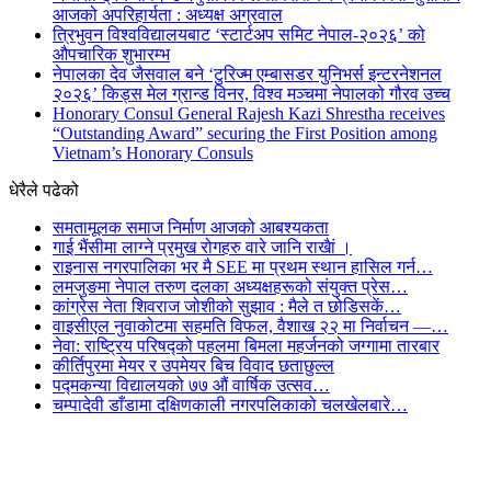
आजको अपरिहार्यता : अध्यक्ष अग्रवाल
त्रिभुवन विश्वविद्यालयबाट ‘स्टार्टअप समिट नेपाल-२०२६’ को
औपचारिक शुभारम्भ
नेपालका देव जैसवाल बने ‘टुरिज्म एम्बासडर युनिभर्स इन्टरनेशनल
२०२६’ किड्स मेल ग्रान्ड विनर, विश्व मञ्चमा नेपालको गौरव उच्च
Honorary Consul General Rajesh Kazi Shrestha receives
“Outstanding Award” securing the First Position among
Vietnam’s Honorary Consuls
धेरैले पढेको
समतामूलक समाज निर्माण आजको आबश्यकता
गाई भैंसीमा लाग्ने प्रमुख रोगहरु वारे जानि राखैां ।
राइनास नगरपालिका भर मै SEE मा प्रथम स्थान हासिल गर्न…
लमजुङमा नेपाल तरुण दलका अध्यक्षहरूको संयुक्त प्रेस…
कांग्रेस नेता शिवराज जोशीको सुझाव : मैले त छोडिसकें…
वाइसीएल नुवाकोटमा सहमति विफल, वैशाख २२ मा निर्वाचन —…
नेवा: राष्ट्रिय परिषद्को पहलमा बिमला महर्जनको जग्गामा तारबार
कीर्तिपुरमा मेयर र उपमेयर बिच विवाद छताछुल्ल
पद्मकन्या विद्यालयको ७७ औं ‌‌वार्षिक ‌उत्सव…
चम्पादेवी डाँडामा दक्षिणकाली नगरपलिकाको चलखेलबारे…