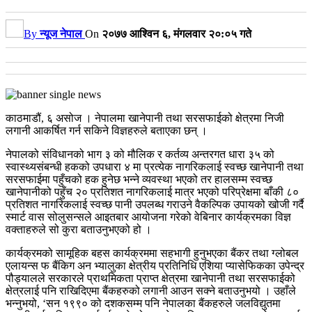
By
न्यूज नेपाल
On
२०७७ आश्विन ६, मंगलवार २०:०५ गते
काठमाडौं, ६ असोज । नेपालमा खानेपानी तथा सरसफाईको क्षेत्रमा निजी
लगानी आकर्षित गर्न सकिने विज्ञहरुले बताएका छन् ।
नेपालको संविधानको भाग ३ को मौलिक र कर्तव्य अन्तरगत धारा ३५ को
स्वास्थ्यसंबन्धी हकको उपधारा ४ मा प्रत्येक नागरिकलाई स्वच्छ खानेपानी तथा
सरसफाईमा पहुँचको हक हुनेछ भन्ने व्यवस्था भएको तर हालसम्म स्वच्छ
खानेपानीको पहुँच २० प्रतिशत नागरिकलाई मात्र भएको परिप्रेक्षमा बाँकी ८०
प्रतिशत नागरिकलाई स्वच्छ पानी उपलब्ध गराउने वैकल्पिक उपायको खोजी गर्दै
स्मार्ट वास सोलुसन्सले आइतबार आयोजना गरेको वेबिनार कार्यक्रमका विज्ञ
वक्ताहरुले सो कुरा बताउनुभएको हो ।
कार्यक्रमको सामूहिक बहस कार्यक्रममा सहभागी हुनुभएका बैंकर तथा ग्लोबल
एलायन्स फ बैंकिग अन भ्यालुका क्षेत्रीय प्रतिनिधि एशिया प्यासेफिकका उपेन्द्र
पौड्यालले सरकारले प्राथमिकता प्राप्त क्षेत्रमा खानेपानी तथा सरसफाईको
क्षेत्रलाई पनि राखिदिएमा बैंकहरुको लगानी आउन सक्ने बताउनुभयो । उहाँले
भन्नुभयो, ‘सन १९९० को दशकसम्म पनि नेपालका बैंकहरुले जलविद्युतमा