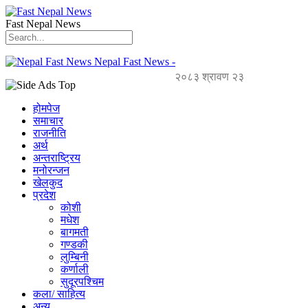
Fast Nepal News
Nepal Fast News -
२०८३ श्रावण २३
होमपेज
समाचार
राजनीति
अर्थ
अन्तराष्ट्रिय
मनोरन्जन
खेलकुद
प्रदेश
कोशी
मधेश
बागमती
गण्डकी
लुम्बिनी
कर्णाली
सुदूरपश्चिम
कला/ साहित्य
अन्य