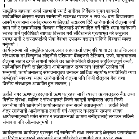
।
सामूहिक बहसका अर्का सहभागी स्मार्ट पानीका निर्देशक सुमन शाक्यले
सार्वजनिक क्षेत्रमा स्वच्छ खानेपानी उपलब्ध गराउन १ सय ४० वटा विद्यालयमा
आफ्नै प्रयासमा कार्यक्रमहरु थालिएको उदाहरण दिंदै खानेपानीको क्षेत्रमा नयाँ
काम गर्ने र उद्यमशीलता विकास गर्नेहरुलाई प्रोत्साहित गर्ने नीति भएमा खानेपानी
स्वच्छ पार्ने प्रविधिको व्यापक विस्तार गरी संविधानले प्रत्याभूत गरे अनुसार
स्वच्छ पानी र सरसफाईको सेवा देशभर उपलब्ध गराउन सकिने विश्वास व्यक्त
गर्नुभयो ।
कार्यक्रममा सो सामूहिक छलफलका सहजकर्ता एवम् एशिया वाटर काउन्सिलका
संस्थापक डा.बिन्दुनाथ लोहनीले एशियामा बैंकहरुले टेलिकम, उर्जा, यातायातका
क्षेत्रमा सहज ढंगले लगानी गरेको तर खानेपानीको क्षेत्रमा सहुलियतपूर्ण कर्जा,
सार्वजनिक निजी साझेदारीमा आयोजनाहरु सञ्चालन भैरहेको उल्लेख गर्दै
भन्नुभयो,’आयोजनालाई संभावनायुक्त बनाउन आर्थिक सहयोग(भायविलिटी ग्याप
फण्ड)को व्यवस्था भएमा खानेपानीको क्षेत्रमा पनि निजी क्षेत्रका बैंक तथा
वित्तीय संस्थाहरु आकर्षित हुन सक्छन् ।’
उहाँले नगर ऋणपत्रहरु,पानी ऋण पत्रहरु जारी त्यस्ता ऋणपत्रहरु बैंक तथा
वित्तीय संस्था, व्यक्ति र संस्थाहरुले किन्ने कानूनी बन्दोबस्त भएमा निजी
लगानीमा पनि खानेपानी आयोजनाहरु बन्न सक्ने बताउनुभयो । उहाँले निजी
क्षेत्र खानेपानी आयोजनामा लगानी गर्न अग्रसर नभएसम्म सम्पन्न भएका
आयोजनाहरुको मर्मत संभार र सञ्चालनको काममा उनीहरुलाई लगाउन सकिने
संभावना पनि औल्याउनुभयो ।
कार्यक्रममा कार्यपत्र प्रस्तुत गर्दै खानेपानी तथा सरसफाई क्षेत्रका परामर्शदाता
डा.दिनेश मानन्धरले सरकारले हाल गरिरहेको लगानीले सन २०३० सम्म