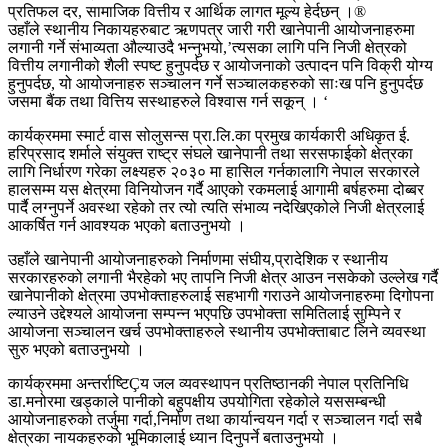
प्रतिफल दर, सामाजिक वित्तीय र आर्थिक लागत मूल्य हेर्दछन् ।®
उहाँले स्थानीय निकायहरुबाट ऋणपत्र जारी गरी खानेपानी आयोजनाहरुमा
लगानी गर्ने संभाव्यता औल्याउदै भन्नुभयो,’त्यसका लागि पनि निजी क्षेत्रको
वित्तीय लगानीको शैली स्पष्ट हुनुपर्दछ र आयोजनाको उत्पादन पनि विक्री योग्य
हुनुपर्दछ, यो आयोजनाहरु सञ्चालन गर्ने सञ्चालकहरुको साःख पनि हुनुपर्दछ
जसमा बैंक तथा वित्तिय सस्थाहरुले विश्वास गर्न सकून् । ‘
कार्यक्रममा स्मार्ट वास सोलुसन्स प्रा.लि.का प्रमुख कार्यकारी अधिकृत ई.
हरिप्रसाद शर्माले संयुक्त राष्ट्र संघले खानेपानी तथा सरसफाईको क्षेत्रका
लागि निर्धारण गरेका लक्ष्यहरु २०३० मा हासिल गर्नकालागि नेपाल सरकारले
हालसम्म यस क्षेत्रमा विनियोजन गर्दै आएको रकमलाई आगामी बर्षहरुमा दोब्बर
पार्दै लग्नुपर्ने अवस्था रहेको तर त्यो त्यति संभाव्य नदेखिएकोले निजी क्षेत्रलाई
आकर्षित गर्न आवश्यक भएको बताउनुभयो ।
उहाँले खानेपानी आयोजनाहरुको निर्माणमा संघीय,प्रादेशिक र स्थानीय
सरकारहरुको लगानी भैरहेको भए तापनि निजी क्षेत्र आउन नसकेको उल्लेख गर्दै
खानेपानीको क्षेत्रमा उपभोक्ताहरुलाई सहभागी गराउने आयोजनाहरुमा दिगोपना
ल्याउने उद्देश्यले आयोजना सम्पन्न भएपछि उपभोक्ता समितिलाई सुम्पिने र
आयोजना सञ्चालन खर्च उपभोक्ताहरुले स्थानीय उपभोक्ताबाट लिने व्यवस्था
सुरु भएको बताउनुभयो ।
कार्यक्रममा अन्तर्राष्टिÇय जल व्यवस्थापन प्रतिष्ठानकी नेपाल प्रतिनिधि
डा.मनोरमा खड्काले पानीको बहुपक्षीय उपयोगिता रहेकोले यससम्बन्धी
आयोजनाहरुको तर्जुमा गर्दा,निर्माण तथा कार्यान्वयन गर्दा र सञ्चालन गर्दा सबै
क्षेत्रका नायकहरुको भूमिकालाई ध्यान दिनुपर्ने बताउनुभयो ।