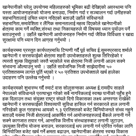
खानेपानीको घरेलु उपयोगमा महिलाहरुको भूमिका बढी देखिएको अवस्थामा पनि
यस्ता आयोजनाहरुको योजना बनाउदा, निर्माण गर्दा र सञ्चालन गर्दा उनीहरुको
सहभागितालाई उचित ध्यान नदिएको बताउदै उहाँले संविधानले
सहभागिता,समावेशिता र लैंगिक समानतालाई महत्व दिएकोले खानेपानीको
क्षेत्रमा काम गर्ने व्यक्ति,संस्था तथा निकायहरुले यी विषयमा ध्यान पुर्याउन पर्ने
बताउनुभयो । उहाँले खानेपानी आयोजनाहरु निर्माण गर्दा जैविक विविधता र खाद्य
सुरक्षामा पनि ध्यान दिन आग्रह गर्नुभयो ।
कार्यक्रममा प्रस्तुत कार्यपत्रमाथि टिप्पणी गर्दै पूर्व सचिव ई.सुमनप्रसाद शर्माले
खानेपानी र सरसफाईको क्षेत्रमा शहरी उपभोक्ताहरुले शुल्क तिरिरहेको र
त्यस्तो शुल्क विद्युतको जस्तै भएकोले यस क्षेत्रमा निजी लगानी आउन सक्ने
संभावना औल्याउनु भयो । उहाँले सार्वजनिक निजी साझेदारीमा ५०
प्रतिशतसम्म लागत पूर्ति भएको र ५० प्रतिशत उपभोक्ताले खर्च हालेका
उदाहरण पनि उल्लेख गर्नुभयो ।
कार्यक्रमको शुभारम्भ गर्दै स्मार्ट वास सोलुसन्सका अध्यक्ष ई.रामदीप साहले
नेपालको संविधानले प्रत्याभूत गरेको सबै नागरिकलाई स्वच्छ पानीको पहुँच हुने
हक दिलाउन तथा संयुक्त राष्ट्र संघले दिगो विकासका लक्ष्य अन्तरगत राखेको
खानेपानी र सरसफाईको विश्वव्यापी सुविधा हासिल गर्न सरकारले हाल लगानी
गरिरहेको कुल ग्राहस्थ आयको १.३ प्रतिशतको बजेट बिनियोजनले संभव नहुने
बताउदै यसमा निजी क्षेत्रलाई आकर्षित गर्न आयोजनाहरुलाई बैंकले लगानी गर्न
सक्ने कागजात तयार गर्न, आन्तरिक वित्तीय संस्थाहरुबाट लगानी जुटाउन,
उपयुक्त वित्तीय योजना बनाउन, सरकारलाई थप लगानी गर्न प्रेरित गर्नका लागि
बिनियोजित बजेट खर्च गर्ने क्षमता बढाउन, खानेपानीका क्षेत्रमा स्वच्छ विकास