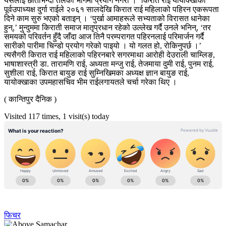
यसलाई छातीभन्दा तलको भागमा प्रयोग नगरौं ।’ किरात राई यायोक्खाकी
पूर्वउपाध्यक्ष दुर्गा राईले २०६१ सालदेखि किरात राई महिलाको पहिरन एकरूपता
दिने काम सुरु भएको बताइन् । ‘पुर्खा आमाहरूले सभ्यताको विरासत धानेका
हुन्,’ मुन्दुममा किराती समाज मातृप्रधान रहेको उल्लेख गर्दै उनले भनिन्, ‘तर
समयको परिवर्तन हुँदै जाँदा आज तिनै परम्परागत पहिरनलाई परिमार्जन गर्दै
सारीको पारीमा चिन्डो प्रयोग गरेको पाइयो । यो गलत हो, रोकिनुपर्छ ।’
त्यसैगरी किरात राई महिलाको पहिरनबारे सगरमाथा आरोही देउराली चाम्लिङ,
भाषाशास्त्री डा. तारामणि राई, अध्यता मन्जु राई, तेजमाया दुमी राई, पुनम राई,
सुशीला राई, किरात बायुङ राई सुम्निखिमका अध्यक्ष ज्ञान बायुङ राई,
यायोक्खाका उपमहासचिव भीम राईलगायतले चर्चा गरेका थिए ।
( कान्तिपुर दैनिक )
Visited 117 times, 1 visit(s) today
फिचर