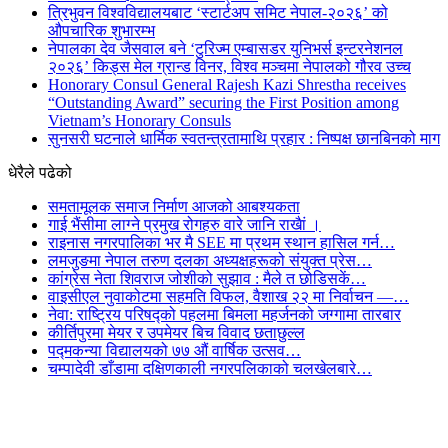
त्रिभुवन विश्वविद्यालयबाट ‘स्टार्टअप समिट नेपाल-२०२६’ को
औपचारिक शुभारम्भ
नेपालका देव जैसवाल बने ‘टुरिज्म एम्बासडर युनिभर्स इन्टरनेशनल
२०२६’ किड्स मेल ग्रान्ड विनर, विश्व मञ्चमा नेपालको गौरव उच्च
Honorary Consul General Rajesh Kazi Shrestha receives
“Outstanding Award” securing the First Position among
Vietnam’s Honorary Consuls
सुनसरी घटनाले धार्मिक स्वतन्त्रतामाथि प्रहार : निष्पक्ष छानबिनको माग
धेरैले पढेको
समतामूलक समाज निर्माण आजको आबश्यकता
गाई भैंसीमा लाग्ने प्रमुख रोगहरु वारे जानि राखैां ।
राइनास नगरपालिका भर मै SEE मा प्रथम स्थान हासिल गर्न…
लमजुङमा नेपाल तरुण दलका अध्यक्षहरूको संयुक्त प्रेस…
कांग्रेस नेता शिवराज जोशीको सुझाव : मैले त छोडिसकें…
वाइसीएल नुवाकोटमा सहमति विफल, वैशाख २२ मा निर्वाचन —…
नेवा: राष्ट्रिय परिषद्को पहलमा बिमला महर्जनको जग्गामा तारबार
कीर्तिपुरमा मेयर र उपमेयर बिच विवाद छताछुल्ल
पद्मकन्या विद्यालयको ७७ औं ‌‌वार्षिक ‌उत्सव…
चम्पादेवी डाँडामा दक्षिणकाली नगरपलिकाको चलखेलबारे…