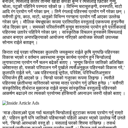
बनाउने, त्यसलाई कातेर तानमा खाडी कपडा बुन्ने र त्यसलाई छिटको गुन्यु,
चोला, पटुकी पहिरिने परम्परा रहेको छ । विभिन्न चराचुरुङ्गी, वनस्पति, माटो
आदि रंग प्रयोग गर्ने गरेका छन् । तिनै रंगलाई पहिरनमा प्रयोग गर्ने गरेका छन् ।
यसैगरी ढुंगा, काठ, माटो, धातुको विभिन्न गरगहना प्रयोग गर्दै आएका उल्लेख
गरेका छन् । मौलिक भेषभूषाका रूपमा प्रतिपादित वस्तुलाई एकरूपमा हुनुपर्नेमा
जोड दिएका छन् ।
समयको परिवर्तनसँगै मुन्दुम शास्त्रमा प्रयोग हुने प्रतीकलाई
पहिरनमा उतारेर पहिरिने गरेका छन् । सांस्कृतिक विचलन हुनसक्ने विषयलाई
आधार बनाएर अन्तरक्र्रियाको आयोजना गरिएको आयोजक संघकी उपाध्यक्ष
सोनाम राईले बताइन् ।
किरात राई प्रज्ञा परिषदका कुलपति जयकुमार राईले कृषि युगपछि पहिरनका
विकास भएको र वर्तमान अवस्थामा मुन्दुम कार्यमा प्रयोग हुने चिन्डोलाई
लुगाफाटामा प्रयोग गर्ने चलन बढेको बताए । ‘मुन्दुम किरात जातिको अलिखित
धर्मशास्त्र हो, यसको परिपालन गर्ने पुर्खाले त्यसैअनुकुल पहिरनको विकास गरे,’
कुलपति राईले भने, ‘अब पहिरनलाई भूगोल, परिवेश, परिस्थितिअनुसार
परिमार्जन हुँदै आएको छ । चिन्डो घरको गजुरका रूपमा लिइन्छ । त्यसैले
पहिरनमा छातीभन्दा मास्तिरको भागमा मात्र प्रयोग गर्नु उचित हुनेछ ।’ यसैगरी
संस्कृतिविद् तीर्थराज मुकारुङ राईले मुन्दुम सांस्कृतिक वस्तुलाई पहिरनको
आकर्षण बढाउने तर त्यसको प्रयोगमा होसियारी अपनाउन जरुरी रहेको बताए ।
‘माङ (देवता)को पूजा गर्दा चलाइने चिन्डोलाई बुट्टाका रूपमा प्रयोग गर्नु राम्रो
हो,’ पहिरन कुनै पनि जातिको पहिचानको पहिलो आधार भएको उल्लेख गर्दै उनले
भने, ‘चिन्डो आस्थाको वस्तु हो । यसलाई घरको शिरमा राखिन्छ । तसर्थ