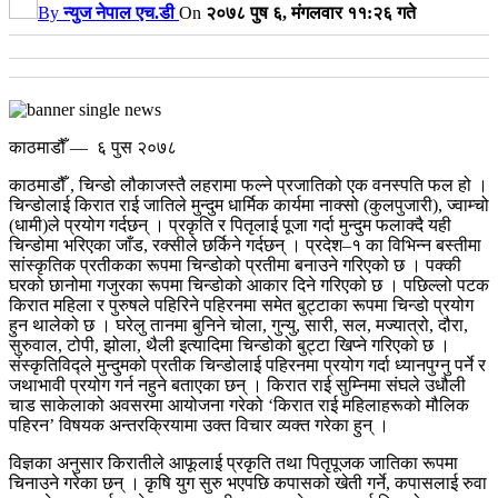
By
न्युज नेपाल एच.डी
On
२०७८ पुष ६, मंगलवार ११:२६ गते
काठमाडौँ — ६ पुस २०७८
काठमाडौँ , चिन्डो लौकाजस्तै लहरामा फल्ने प्रजातिको एक वनस्पति फल हो ।
चिन्डोलाई किरात राई जातिले मुन्दुम धार्मिक कार्यमा नाक्सो (कुलपुजारी), ज्वाम्चो
(धामी)ले प्रयोग गर्दछन् । प्रकृति र पितृलाई पूजा गर्दा मुन्दुम फलाक्दै यही
चिन्डोमा भरिएका जाँड, रक्सीले छर्किने गर्दछन् ।
प्रदेश–१ का विभिन्न बस्तीमा
सांस्कृतिक प्रतीकका रूपमा चिन्डोको प्रतीमा बनाउने गरिएको छ । पक्की
घरको छानोमा गजुरका रूपमा चिन्डोको आकार दिने गरिएको छ ।
पछिल्लो पटक
किरात महिला र पुरुषले पहिरिने पहिरनमा समेत बुट्टाका रूपमा चिन्डो प्रयोग
हुन थालेको छ । घरेलु तानमा बुनिने चोला, गुन्यु, सारी, सल, मज्यात्रो, दौरा,
सुरुवाल, टोपी, झोला, थैली इत्यादिमा चिन्डोको बुट्टा खिप्ने गरिएको छ ।
संस्कृतिविद्ले मुन्दुमको प्रतीक चिन्डोलाई पहिरनमा प्रयोग गर्दा ध्यानपुग्नु पर्ने र
जथाभावी प्रयोग गर्न नहुने बताएका छन् । किरात राई सुम्निमा संघले उधौली
चाड साकेलाको अवसरमा आयोजना गरेको ‘किरात राई महिलाहरूको मौलिक
पहिरन’ विषयक अन्तरक्रियामा उक्त विचार व्यक्त गरेका हुन् ।
विज्ञका अनुसार किरातीले आफूलाई प्रकृति तथा पितृपूजक जातिका रूपमा
चिनाउने गरेका छन् । कृषि युग सुरु भएपछि कपासको खेती गर्ने, कपासलाई रुवा