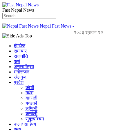
Fast Nepal News
Nepal Fast News -
२०८३ श्रावण २२
होमपेज
समाचार
राजनीति
अर्थ
अन्तराष्ट्रिय
मनोरन्जन
खेलकुद
प्रदेश
कोशी
मधेश
बागमती
गण्डकी
लुम्बिनी
कर्णाली
सुदूरपश्चिम
कला/ साहित्य
अन्य