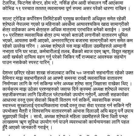
टेलरिङ, फिटनेश सेन्टर, होम स्टे, नर्सिङ होम आदी संचालन गर्दै आएकामा
कोभिड १९ पस्चात तततत् व्यवसायमा पूर्ण रुपमा असर परेको धारणा राखिन ।
साल्ट ट्रेडिङ कर्पोरेशन लिमिटेडकी प्रमुख कार्यकारी अधिकृत समेत रहेकी
श्रेष्ठले नेपालमा गएको छ महिनाको अवधीमा अत्यावश्यकिय खाद्य सामाग्रीको
क्षेत्र वाहेकका अन्य क्षेत्रहरु अधिक मात्रामा प्रभावित बनेको बताईन । उनले
९० प्रतिशत व्यवसायिक क्षेत्र ठप्प भएको बताउदै लगानीको वातावरण धुमिल
भएको, आयतमा कमी आएको, अन्तरराष्ट्रिय बजारमा सामाग्रीको माग समेत कम
रहेको उल्लेख गरिन । अध्यक्ष श्रेष्ठले यस माझ महिला उद्यमीहरुले आम्दानी
नभएता पनि घर भाडा, कर्मचारीलाई तलब, बैंकको ब्याज एवम् ॠण, विद्युत महशुल
आदी खर्चको दायित्व वहन गर्नु परेको जिकिर गर्दै राज्यबाट आवश्यक सहयोग
पाउन नसकेको स्पस्ट पारिन् ।
देशभर छरिएर रहेका शाखा संजालबाट करिब ५० जनाको सहभागीता रहेको उक्त
वेमिनार माझ सहभागीहरुले आ आफ्नो समस्या राख्दै व्यवसायिक वातावरण
निर्माणका लागि के गर्न सकिन्छ भनेर अध्यक्ष श्रेष्ठ सामु जिज्ञासा राखेका थिए ।
कार्यक्रम माझ उठेका प्रश्नहरुको जवाफ दिने क्रममा अध्यक्ष श्रेष्ठले व्यापार
सहजीकरणका लागि डिजीटल प्लेटफर्मको उपयोग गर्नुपर्ने, आपसी सहकार्यका
आधारमा वस्तु एवम् सेवाको बिक्री वितरण गर्न सकिने, व्यवसायिक रुपमा
स्वास्थ्य सुरक्षालाई प्राथमिकतामा राख्दै वस्तु तथा सेवा प्रवाह गर्न सकिने गरि
उपभोक्ता मैत्री र विश्वसनिय वातावरणको आभास दिलाउदै अघि बढनु पर्ने उपाय
सुझाएकी थिईन । साथै, अध्यक्ष श्रेष्ठले महिला उद्यमीहरुले बिना धितो पन्ध्र
लाखसम्म ॠण सुविधा उपयोग गर्न पाउने व्यवस्थाको कार्यन्वयनका लागि पहल
हुँदै आएको जानकारी गराईन् ।