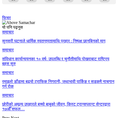
फिचर
यो पनि पढ्नुस
समाचार
सुनसरी घटनाले धार्मिक स्वतन्त्रतामाथि प्रहार : निष्पक्ष छानबिनको माग
समाचार
संविधान कार्यान्वयनका १० वर्षः उपलब्धि र चुनौतीमाथि पोखराबाट राष्ट्रिय
बहस सुरु
समाचार
रमाइलो डाँडामा बढ्यो ट्राफिक निगरानी, जथाभावी पार्किङ र सडकमै नाचगान
गर्न रोक
समाचार
छोरीको अमूल्य उपहारले बच्यो बाबुको जीवन, किस्ट ट्रान्सप्लान्ट सेन्टरद्वारा
१७औँ सफल…
Prev
Next