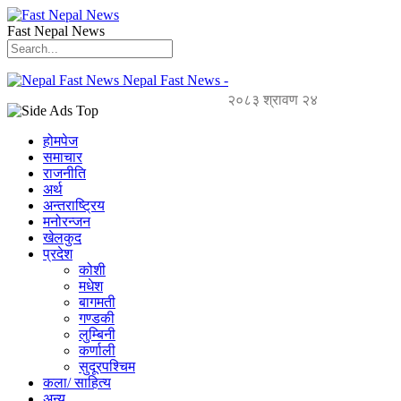
Fast Nepal News
Nepal Fast News -
२०८३ श्रावण २४
होमपेज
समाचार
राजनीति
अर्थ
अन्तराष्ट्रिय
मनोरन्जन
खेलकुद
प्रदेश
कोशी
मधेश
बागमती
गण्डकी
लुम्बिनी
कर्णाली
सुदूरपश्चिम
कला/ साहित्य
अन्य