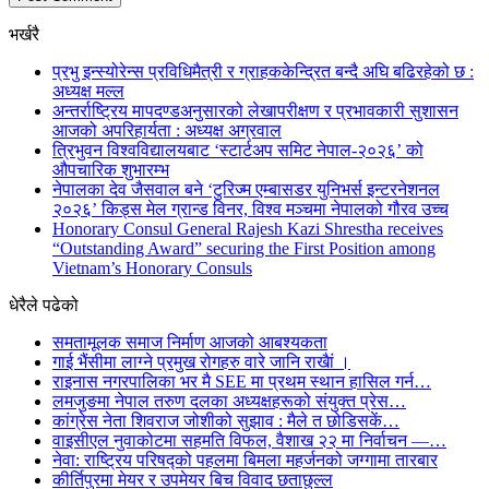
भर्खरै
प्रभु इन्स्योरेन्स प्रविधिमैत्री र ग्राहककेन्द्रित बन्दै अघि बढिरहेको छ :
अध्यक्ष मल्ल
अन्तर्राष्ट्रिय मापदण्डअनुसारको लेखापरीक्षण र प्रभावकारी सुशासन
आजको अपरिहार्यता : अध्यक्ष अग्रवाल
त्रिभुवन विश्वविद्यालयबाट ‘स्टार्टअप समिट नेपाल-२०२६’ को
औपचारिक शुभारम्भ
नेपालका देव जैसवाल बने ‘टुरिज्म एम्बासडर युनिभर्स इन्टरनेशनल
२०२६’ किड्स मेल ग्रान्ड विनर, विश्व मञ्चमा नेपालको गौरव उच्च
Honorary Consul General Rajesh Kazi Shrestha receives
“Outstanding Award” securing the First Position among
Vietnam’s Honorary Consuls
धेरैले पढेको
समतामूलक समाज निर्माण आजको आबश्यकता
गाई भैंसीमा लाग्ने प्रमुख रोगहरु वारे जानि राखैां ।
राइनास नगरपालिका भर मै SEE मा प्रथम स्थान हासिल गर्न…
लमजुङमा नेपाल तरुण दलका अध्यक्षहरूको संयुक्त प्रेस…
कांग्रेस नेता शिवराज जोशीको सुझाव : मैले त छोडिसकें…
वाइसीएल नुवाकोटमा सहमति विफल, वैशाख २२ मा निर्वाचन —…
नेवा: राष्ट्रिय परिषद्को पहलमा बिमला महर्जनको जग्गामा तारबार
कीर्तिपुरमा मेयर र उपमेयर बिच विवाद छताछुल्ल