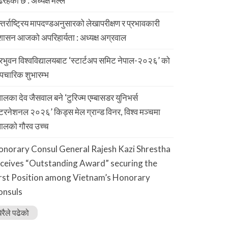
िरहेको छ : अध्यक्ष मल्ल
्तर्राष्ट्रिय मापदण्डअनुसारको लेखापरीक्षण र प्रभावकारी
शासन आजको अपरिहार्यता : अध्यक्ष अग्रवाल
रिभुवन विश्वविद्यालयबाट ‘स्टार्टअप समिट नेपाल-२०२६’ को
चारिक शुभारम्भ
पालका देव जैसवाल बने ‘टुरिज्म एम्बासडर युनिभर्स
्टरनेशनल २०२६’ किड्स मेल ग्रान्ड विनर, विश्व मञ्चमा
पालको गौरव उच्च
onorary Consul General Rajesh Kazi Shrestha
eceives “Outstanding Award” securing the
irst Position among Vietnam’s Honorary
onsuls
ेरैले पढेको