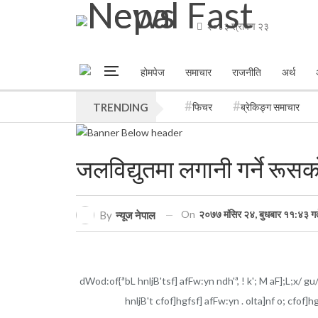
२०८३ श्रावण २३
होमपेज
समाचार
राजनीति
अर्थ
TRENDING
फिचर
ब्रेकिङ्ग समाचार
जलविद्युतमा लगानी गर्ने रूसक
On
२०७७ मंसिर २४, बुधबार ११:४३ गत
By
न्यूज नेपाल
dWod:of{ªbL hnljB'tsf] afFw:yn ndh'ª, ! k'; M aF];L;x/ gu/
hnljB't cfof]hgfsf] afFw:yn . olta]nf o; cfof]h