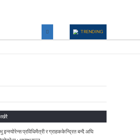
TRENDING
भर्खरै
रभु इन्स्योरेन्स प्रविधिमैत्री र ग्राहककेन्द्रित बन्दै अघि