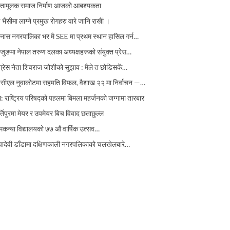
तामूलक समाज निर्माण आजको आबश्यकता
 भैंसीमा लाग्ने प्रमुख रोगहरु वारे जानि राखैां ।
इनास नगरपालिका भर मै SEE मा प्रथम स्थान हासिल गर्न…
जुङमा नेपाल तरुण दलका अध्यक्षहरूको संयुक्त प्रेस…
ग्रेस नेता शिवराज जोशीको सुझाव : मैले त छोडिसकें…
इसीएल नुवाकोटमा सहमति विफल, वैशाख २२ मा निर्वाचन —…
ा: राष्ट्रिय परिषद्को पहलमा बिमला महर्जनको जग्गामा तारबार
्तिपुरमा मेयर र उपमेयर बिच विवाद छताछुल्ल
मकन्या विद्यालयको ७७ औं ‌‌वार्षिक ‌उत्सव…
्पादेवी डाँडामा दक्षिणकाली नगरपलिकाको चलखेलबारे…