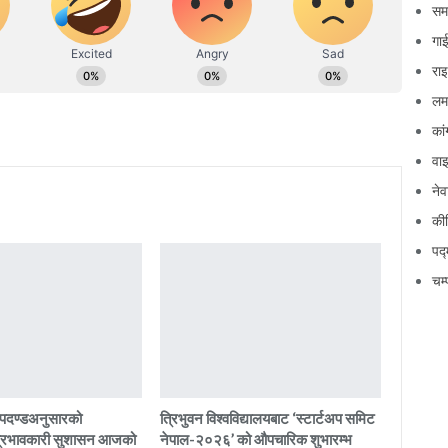
सम
गाई
रा
लम
कां
वा
नेव
कीर
पद्
चम
 मापदण्डअनुसारको
त्रिभुवन विश्वविद्यालयबाट ‘स्टार्टअप समिट
 प्रभावकारी सुशासन आजको
नेपाल-२०२६’ को औपचारिक शुभारम्भ