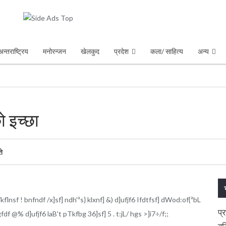
अन्तराष्ट्रिय
मनोरन्जन
खेलकुद
प्रदेश
कला/ साहित्य
अन्य
ो इच्छा
े
kflnsf ! bnfndf /x]sf] ndh'ªs} klxnf] &) d]ufjf6 Ifdtfsf] dWod:of{ªbL
प्
gfdf @% d]ufjf6 laB't pTkfbg 36]sf] 5 . t:jL/ hgs >]i7÷/f;;