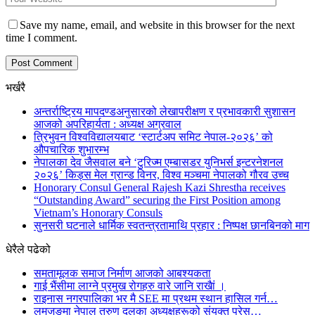
Save my name, email, and website in this browser for the next
time I comment.
भर्खरै
अन्तर्राष्ट्रिय मापदण्डअनुसारको लेखापरीक्षण र प्रभावकारी सुशासन
आजको अपरिहार्यता : अध्यक्ष अग्रवाल
त्रिभुवन विश्वविद्यालयबाट ‘स्टार्टअप समिट नेपाल-२०२६’ को
औपचारिक शुभारम्भ
नेपालका देव जैसवाल बने ‘टुरिज्म एम्बासडर युनिभर्स इन्टरनेशनल
२०२६’ किड्स मेल ग्रान्ड विनर, विश्व मञ्चमा नेपालको गौरव उच्च
Honorary Consul General Rajesh Kazi Shrestha receives
“Outstanding Award” securing the First Position among
Vietnam’s Honorary Consuls
सुनसरी घटनाले धार्मिक स्वतन्त्रतामाथि प्रहार : निष्पक्ष छानबिनको माग
धेरैले पढेको
समतामूलक समाज निर्माण आजको आबश्यकता
गाई भैंसीमा लाग्ने प्रमुख रोगहरु वारे जानि राखैां ।
राइनास नगरपालिका भर मै SEE मा प्रथम स्थान हासिल गर्न…
लमजुङमा नेपाल तरुण दलका अध्यक्षहरूको संयुक्त प्रेस…