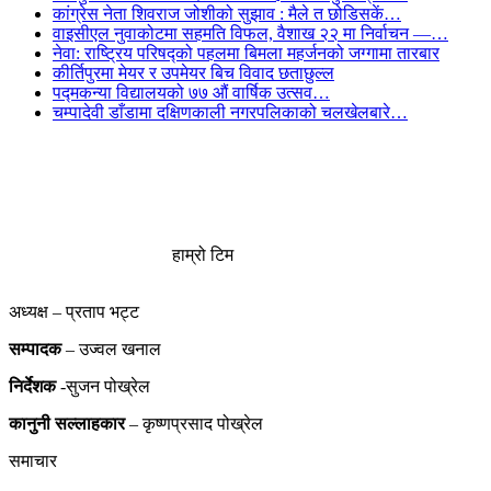
कांग्रेस नेता शिवराज जोशीको सुझाव : मैले त छोडिसकें…
वाइसीएल नुवाकोटमा सहमति विफल, वैशाख २२ मा निर्वाचन —…
नेवा: राष्ट्रिय परिषद्को पहलमा बिमला महर्जनको जग्गामा तारबार
कीर्तिपुरमा मेयर र उपमेयर बिच विवाद छताछुल्ल
पद्मकन्या विद्यालयको ७७ औं ‌‌वार्षिक ‌उत्सव…
चम्पादेवी डाँडामा दक्षिणकाली नगरपलिकाको चलखेलबारे…
हाम्रो टिम
अध्यक्ष – प्रताप भट्ट
सम्पादक
– उज्वल खनाल
निर्देशक
-सुजन पोख्रेल
कानुनी
सल्लाहकार
– कृष्णप्रसाद पोख्रेल
समाचार