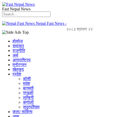
Fast Nepal News
Nepal Fast News -
२०८३ श्रावण २२
होमपेज
समाचार
राजनीति
अर्थ
अन्तराष्ट्रिय
मनोरन्जन
खेलकुद
प्रदेश
कोशी
मधेश
बागमती
गण्डकी
लुम्बिनी
कर्णाली
सुदूरपश्चिम
कला/ साहित्य
अन्य