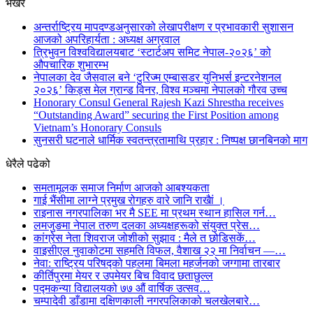
भर्खरै
अन्तर्राष्ट्रिय मापदण्डअनुसारको लेखापरीक्षण र प्रभावकारी सुशासन
आजको अपरिहार्यता : अध्यक्ष अग्रवाल
त्रिभुवन विश्वविद्यालयबाट ‘स्टार्टअप समिट नेपाल-२०२६’ को
औपचारिक शुभारम्भ
नेपालका देव जैसवाल बने ‘टुरिज्म एम्बासडर युनिभर्स इन्टरनेशनल
२०२६’ किड्स मेल ग्रान्ड विनर, विश्व मञ्चमा नेपालको गौरव उच्च
Honorary Consul General Rajesh Kazi Shrestha receives
“Outstanding Award” securing the First Position among
Vietnam’s Honorary Consuls
सुनसरी घटनाले धार्मिक स्वतन्त्रतामाथि प्रहार : निष्पक्ष छानबिनको माग
धेरैले पढेको
समतामूलक समाज निर्माण आजको आबश्यकता
गाई भैंसीमा लाग्ने प्रमुख रोगहरु वारे जानि राखैां ।
राइनास नगरपालिका भर मै SEE मा प्रथम स्थान हासिल गर्न…
लमजुङमा नेपाल तरुण दलका अध्यक्षहरूको संयुक्त प्रेस…
कांग्रेस नेता शिवराज जोशीको सुझाव : मैले त छोडिसकें…
वाइसीएल नुवाकोटमा सहमति विफल, वैशाख २२ मा निर्वाचन —…
नेवा: राष्ट्रिय परिषद्को पहलमा बिमला महर्जनको जग्गामा तारबार
कीर्तिपुरमा मेयर र उपमेयर बिच विवाद छताछुल्ल
पद्मकन्या विद्यालयको ७७ औं ‌‌वार्षिक ‌उत्सव…
चम्पादेवी डाँडामा दक्षिणकाली नगरपलिकाको चलखेलबारे…