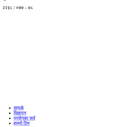
२२३८ / ०७७ – ७८
सम्पर्क
विज्ञापन
प्रयोगका सर्त
हाम्रो टिम