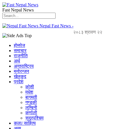
Fast Nepal News
Nepal Fast News -
२०८३ श्रावण २२
होमपेज
समाचार
राजनीति
अर्थ
अन्तराष्ट्रिय
मनोरन्जन
खेलकुद
प्रदेश
कोशी
मधेश
बागमती
गण्डकी
लुम्बिनी
कर्णाली
सुदूरपश्चिम
कला/ साहित्य
अन्य