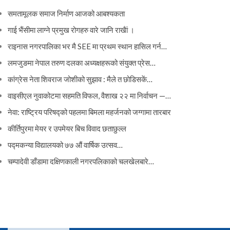
समतामूलक समाज निर्माण आजको आबश्यकता
गाई भैंसीमा लाग्ने प्रमुख रोगहरु वारे जानि राखैां ।
राइनास नगरपालिका भर मै SEE मा प्रथम स्थान हासिल गर्न…
लमजुङमा नेपाल तरुण दलका अध्यक्षहरूको संयुक्त प्रेस…
कांग्रेस नेता शिवराज जोशीको सुझाव : मैले त छोडिसकें…
वाइसीएल नुवाकोटमा सहमति विफल, वैशाख २२ मा निर्वाचन —…
नेवा: राष्ट्रिय परिषद्को पहलमा बिमला महर्जनको जग्गामा तारबार
कीर्तिपुरमा मेयर र उपमेयर बिच विवाद छताछुल्ल
पद्मकन्या विद्यालयको ७७ औं ‌‌वार्षिक ‌उत्सव…
चम्पादेवी डाँडामा दक्षिणकाली नगरपलिकाको चलखेलबारे…