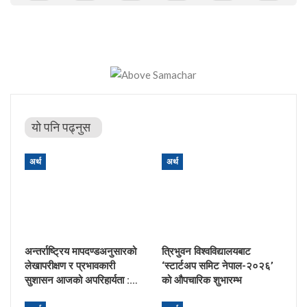
यो पनि पढ्नुस
अर्थ
अर्थ
अन्तर्राष्ट्रिय मापदण्डअनुसारको
त्रिभुवन विश्वविद्यालयबाट
लेखापरीक्षण र प्रभावकारी
‘स्टार्टअप समिट नेपाल-२०२६’
सुशासन आजको अपरिहार्यता :…
को औपचारिक शुभारम्भ