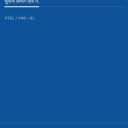
सुचना बिभाग दर्ता नं.
२२३८ / ०७७ – ७८