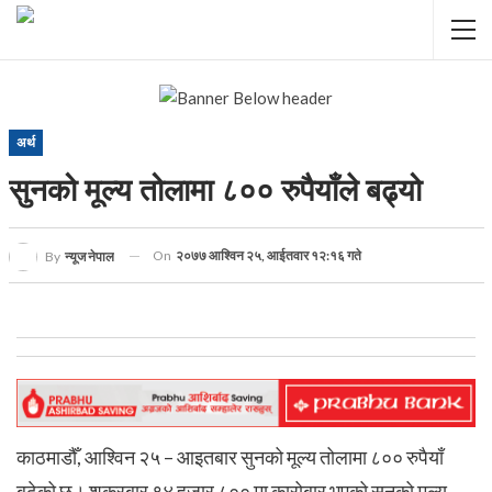
अर्थ
सुनको मूल्य तोलामा ८०० रुपैयाँले बढ्यो
On
२०७७ आश्विन २५, आईतवार १२:१६ गते
By
न्यूज नेपाल
काठमाडौँ, आश्विन २५ – आइतबार सुनको मूल्य तोलामा ८०० रुपैयाँ
बढेको छ। शुक्रबार ९४ हजार ८०० मा कारोबार भएको सुनको मूल्य