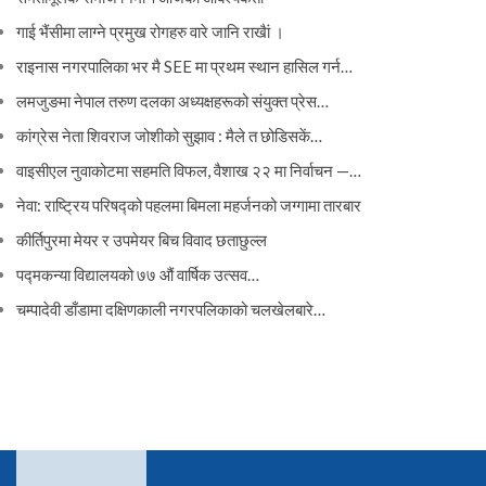
गाई भैंसीमा लाग्ने प्रमुख रोगहरु वारे जानि राखैां ।
राइनास नगरपालिका भर मै SEE मा प्रथम स्थान हासिल गर्न…
लमजुङमा नेपाल तरुण दलका अध्यक्षहरूको संयुक्त प्रेस…
कांग्रेस नेता शिवराज जोशीको सुझाव : मैले त छोडिसकें…
वाइसीएल नुवाकोटमा सहमति विफल, वैशाख २२ मा निर्वाचन —…
नेवा: राष्ट्रिय परिषद्को पहलमा बिमला महर्जनको जग्गामा तारबार
कीर्तिपुरमा मेयर र उपमेयर बिच विवाद छताछुल्ल
पद्मकन्या विद्यालयको ७७ औं ‌‌वार्षिक ‌उत्सव…
चम्पादेवी डाँडामा दक्षिणकाली नगरपलिकाको चलखेलबारे…