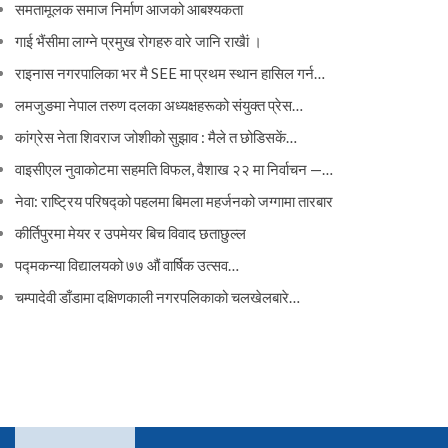
समतामूलक समाज निर्माण आजको आबश्यकता
गाई भैंसीमा लाग्ने प्रमुख रोगहरु वारे जानि राखैां ।
राइनास नगरपालिका भर मै SEE मा प्रथम स्थान हासिल गर्न…
लमजुङमा नेपाल तरुण दलका अध्यक्षहरूको संयुक्त प्रेस…
कांग्रेस नेता शिवराज जोशीको सुझाव : मैले त छोडिसकें…
वाइसीएल नुवाकोटमा सहमति विफल, वैशाख २२ मा निर्वाचन —…
नेवा: राष्ट्रिय परिषद्को पहलमा बिमला महर्जनको जग्गामा तारबार
कीर्तिपुरमा मेयर र उपमेयर बिच विवाद छताछुल्ल
पद्मकन्या विद्यालयको ७७ औं ‌‌वार्षिक ‌उत्सव…
चम्पादेवी डाँडामा दक्षिणकाली नगरपलिकाको चलखेलबारे…