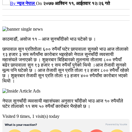
By
न्यूज नेपाल
On
२०७७ आश्विन ११, आईतवार १२:२६ गते
काठमाडौं, असोज ११ – आज सुनचाँदीको भाउ घटेको छ ।
छापावाल सुन प्रतितोला ६०० रुपैयाँ घटेर छापावाला सुनको भाउ आज तोलाकाे
९३ हजार ३ सय रूपैयाँमा काराेबार भइरहेकाे नेपाल सुनचाँदी व्यवसायी
महासंघले जनाएकाे छ । शुक्रबार बिहिबारकाे तुलनामा ताेलामा ८०० रुपैयाँ
बढेर छापावाला सुन ९३ हजार ९ सय रुपैयाँ पुगेको थियाे ।आज तेजावी सुनकाे
मूल्य पनि घटेकाे छ । आज तेजावी सुन प्रति तोला ९२ हजार ८०० रुपैयाँ रहेकाे
छ । शुक्रबार तेजावी सुन प्रति तोला ९३ हजार ४०० रुपैयाँमा काराेबार भएकाे
थियाे ।
नेपाल सुनचाँदी व्यवसायी महासंघका अनुसार चाँदीको भाउ आज १० रुपैयाँले
घटेर तोलाकाे ११ सय ५० रुपैयाँ कारोबार भैरहेको छ ।
Visited 9 times, 1 visit(s) today