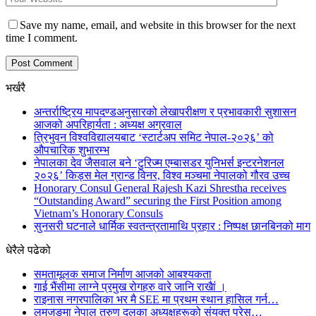
Save my name, email, and website in this browser for the next
time I comment.
भर्खरै
अन्तर्राष्ट्रिय मापदण्डअनुसारको लेखापरीक्षण र प्रभावकारी सुशासन
आजको अपरिहार्यता : अध्यक्ष अग्रवाल
त्रिभुवन विश्वविद्यालयबाट ‘स्टार्टअप समिट नेपाल-२०२६’ को
औपचारिक शुभारम्भ
नेपालका देव जैसवाल बने ‘टुरिज्म एम्बासडर युनिभर्स इन्टरनेशनल
२०२६’ किड्स मेल ग्रान्ड विनर, विश्व मञ्चमा नेपालको गौरव उच्च
Honorary Consul General Rajesh Kazi Shrestha receives
“Outstanding Award” securing the First Position among
Vietnam’s Honorary Consuls
सुनसरी घटनाले धार्मिक स्वतन्त्रतामाथि प्रहार : निष्पक्ष छानबिनको माग
धेरैले पढेको
समतामूलक समाज निर्माण आजको आबश्यकता
गाई भैंसीमा लाग्ने प्रमुख रोगहरु वारे जानि राखैां ।
राइनास नगरपालिका भर मै SEE मा प्रथम स्थान हासिल गर्न…
लमजुङमा नेपाल तरुण दलका अध्यक्षहरूको संयुक्त प्रेस…