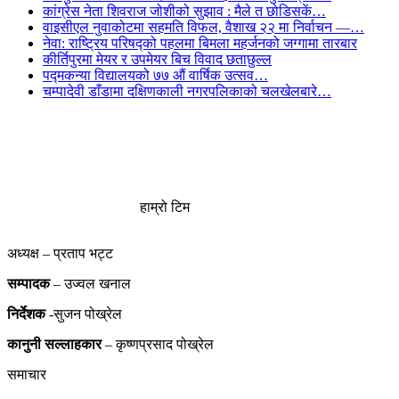
कांग्रेस नेता शिवराज जोशीको सुझाव : मैले त छोडिसकें…
वाइसीएल नुवाकोटमा सहमति विफल, वैशाख २२ मा निर्वाचन —…
नेवा: राष्ट्रिय परिषद्को पहलमा बिमला महर्जनको जग्गामा तारबार
कीर्तिपुरमा मेयर र उपमेयर बिच विवाद छताछुल्ल
पद्मकन्या विद्यालयको ७७ औं ‌‌वार्षिक ‌उत्सव…
चम्पादेवी डाँडामा दक्षिणकाली नगरपलिकाको चलखेलबारे…
हाम्रो टिम
अध्यक्ष – प्रताप भट्ट
सम्पादक
– उज्वल खनाल
निर्देशक
-सुजन पोख्रेल
कानुनी
सल्लाहकार
– कृष्णप्रसाद पोख्रेल
समाचार