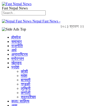
Fast Nepal News
Nepal Fast News -
२०८३ श्रावण २२
होमपेज
समाचार
राजनीति
अर्थ
अन्तराष्ट्रिय
मनोरन्जन
खेलकुद
प्रदेश
कोशी
मधेश
बागमती
गण्डकी
लुम्बिनी
कर्णाली
सुदूरपश्चिम
कला/ साहित्य
अन्य