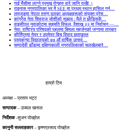
गाई भैंसीमा लाग्ने प्रमुख रोगहरु वारे जानि राखैां ।
राइनास नगरपालिका भर मै SEE मा प्रथम स्थान हासिल गर्न…
लमजुङमा नेपाल तरुण दलका अध्यक्षहरूको संयुक्त प्रेस…
कांग्रेस नेता शिवराज जोशीको सुझाव : मैले त छोडिसकें…
वाइसीएल नुवाकोटमा सहमति विफल, वैशाख २२ मा निर्वाचन —…
नेवा: राष्ट्रिय परिषद्को पहलमा बिमला महर्जनको जग्गामा तारबार
कीर्तिपुरमा मेयर र उपमेयर बिच विवाद छताछुल्ल
पद्मकन्या विद्यालयको ७७ औं ‌‌वार्षिक ‌उत्सव…
चम्पादेवी डाँडामा दक्षिणकाली नगरपलिकाको चलखेलबारे…
हाम्रो टिम
अध्यक्ष – प्रताप भट्ट
सम्पादक
– उज्वल खनाल
निर्देशक
-सुजन पोख्रेल
कानुनी
सल्लाहकार
– कृष्णप्रसाद पोख्रेल