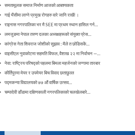
समतामूलक समाज निर्माण आजको आबश्यकता
गाई भैंसीमा लाग्ने प्रमुख रोगहरु वारे जानि राखैां ।
राइनास नगरपालिका भर मै SEE मा प्रथम स्थान हासिल गर्न…
लमजुङमा नेपाल तरुण दलका अध्यक्षहरूको संयुक्त प्रेस…
कांग्रेस नेता शिवराज जोशीको सुझाव : मैले त छोडिसकें…
वाइसीएल नुवाकोटमा सहमति विफल, वैशाख २२ मा निर्वाचन —…
नेवा: राष्ट्रिय परिषद्को पहलमा बिमला महर्जनको जग्गामा तारबार
कीर्तिपुरमा मेयर र उपमेयर बिच विवाद छताछुल्ल
पद्मकन्या विद्यालयको ७७ औं ‌‌वार्षिक ‌उत्सव…
चम्पादेवी डाँडामा दक्षिणकाली नगरपलिकाको चलखेलबारे…