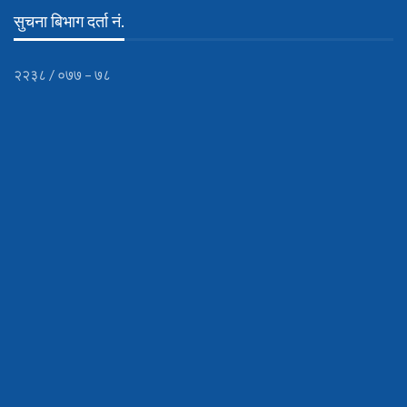
सुचना बिभाग दर्ता नं.
२२३८ / ०७७ – ७८