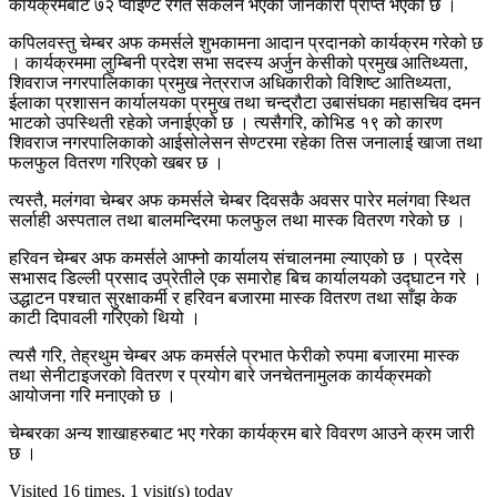
कार्यक्रमबाट ७२ प्वाईण्ट रगत संकलन भएको जानकारी प्राप्त भएको छ ।
कपिलवस्तु चेम्बर अफ कमर्सले शुभकामना आदान प्रदानको कार्यक्रम गरेको छ
। कार्यक्रममा लुम्बिनी प्रदेश सभा सदस्य अर्जुन केसीको प्रमुख आतिथ्यता,
शिवराज नगरपालिकाका प्रमुख नेत्रराज अधिकारीको विशिष्ट आतिथ्यता,
ईलाका प्रशासन कार्यालयका प्रमुख तथा चन्द्रौटा उबासंघका महासचिव दमन
भाटको उपस्थिती रहेको जनाईएको छ । त्यसैगरि, कोभिड १९ को कारण
शिवराज नगरपालिकाको आईसोलेसन सेण्टरमा रहेका तिस जनालाई खाजा तथा
फलफुल वितरण गरिएको खबर छ ।
त्यस्तै, मलंगवा चेम्बर अफ कमर्सले चेम्बर दिवसकै अवसर पारेर मलंगवा स्थित
सर्लाही अस्पताल तथा बालमन्दिरमा फलफुल तथा मास्क वितरण गरेको छ ।
हरिवन चेम्बर अफ कमर्सले आफ्नो कार्यालय संचालनमा ल्याएको छ । प्रदेस
सभासद डिल्ली प्रसाद उप्रेतीले एक समारोह बिच कार्यालयको उद्घाटन गरे ।
उद्धाटन पश्चात सुरक्षाकर्मी र हरिवन बजारमा मास्क वितरण तथा साँझ केक
काटी दिपावली गरिएको थियो ।
त्यसै गरि, तेह्रथुम चेम्बर अफ कमर्सले प्रभात फेरीको रुपमा बजारमा मास्क
तथा सेनीटाइजरको वितरण र प्रयोग बारे जनचेतनामुलक कार्यक्रमको
आयोजना गरि मनाएको छ ।
चेम्बरका अन्य शाखाहरुबाट भए गरेका कार्यक्रम बारे विवरण आउने क्रम जारी
छ ।
Visited 16 times, 1 visit(s) today