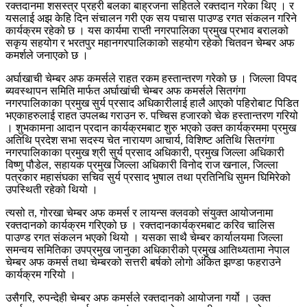
रक्तदानमा शसस्त्र प्रहरी बलका बाह्रजना सहितले रक्तदान गरेका थिए । र
यसलाई अझ केहि दिन संचालन गरी एक सय पचास पाउण्ड रगत संकलन गरिने
कार्यक्रम रहेको छ । यस कार्यमा राप्ती नगरपालिका प्रमुख प्रभाव बरालको
सकृय सहयोग र भरतपुर महानगरपालिकाको सहयोग रहेको चितवन चेम्बर अफ
कमर्शले जनाएको छ ।
अर्घाखाची चेम्बर अफ कमर्सले राहत रकम हस्तान्तरण गरेको छ । जिल्ला विपद
ब्यवस्थापन समिति मार्फत अर्घाखांची चेम्बर अफ कमर्सले सितगंगा
नगरपालिकाका प्रमुख सुर्य प्रसाद अधिकारीलाई हालै आएको पहिरोबाट पिडित
भएकाहरुलाई राहत उपलब्ध गराउन रु. पच्चिस हजारको चेक हस्तान्तरण गरियो
। शुभकामना आदान प्रदान कार्यक्रमबाट शुरु भएको उक्त कार्यक्रममा प्रमुख
अतिथि प्रदेश सभा सदस्य चेत नारायण आचार्य, विशिष्ट अतिथि सितगंगा
नगरपालिकाका प्रमुख श्री सुर्य प्रसाद अधिकारी, प्रमुख जिल्ला अधिकारी
विष्णु पौडेल, सहायक प्रमुख जिल्ला अधिकारी विनोद राज खनाल, जिल्ला
पत्रकार महासंघका सचिव सुर्य प्रसाद भुषाल तथा प्रतिनिधि सुमन घिमिरेको
उपस्थिती रहेको थियो ।
त्यसो त, गोरखा चेम्बर अफ कमर्स र लायन्स क्लवको संयुक्त आयोजनामा
रक्तदानको कार्यक्रम गरिएको छ । रक्तदानकार्यक्रमबाट करिव चालिस
पाउण्ड रगत संकलन भएको थियो । यसका साथै चेम्बर कार्यालयमा जिल्ला
समन्वय समितिका उपप्रमुख जानुका अधिकारीको प्रमुख आतिथ्यतामा नेपाल
चेम्बर अफ कमर्स तथा चेम्बरको सत्तरी बर्षको लोगो अंकित झण्डा फहराउने
कार्यक्रम गरियो ।
उसैगरि, रुपन्देही चेम्बर अफ कमर्सले रक्तदानको आयोजना गर्यो । उक्त