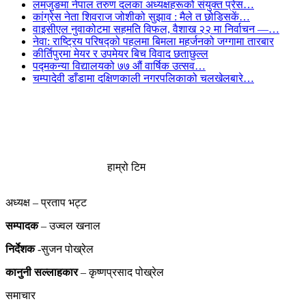
लमजुङमा नेपाल तरुण दलका अध्यक्षहरूको संयुक्त प्रेस…
कांग्रेस नेता शिवराज जोशीको सुझाव : मैले त छोडिसकें…
वाइसीएल नुवाकोटमा सहमति विफल, वैशाख २२ मा निर्वाचन —…
नेवा: राष्ट्रिय परिषद्को पहलमा बिमला महर्जनको जग्गामा तारबार
कीर्तिपुरमा मेयर र उपमेयर बिच विवाद छताछुल्ल
पद्मकन्या विद्यालयको ७७ औं ‌‌वार्षिक ‌उत्सव…
चम्पादेवी डाँडामा दक्षिणकाली नगरपलिकाको चलखेलबारे…
हाम्रो टिम
अध्यक्ष – प्रताप भट्ट
सम्पादक
– उज्वल खनाल
निर्देशक
-सुजन पोख्रेल
कानुनी
सल्लाहकार
– कृष्णप्रसाद पोख्रेल
समाचार