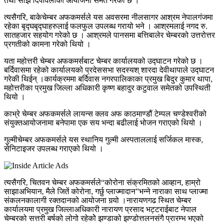
तथा साँझ दिपावलीको आयोजना समेत गरेको छ ।
त्यसैगरि, बाकेचेम्बर अफकमर्सले यस अवसरमा नीलसागर आश्रम नेपालगंजमा
रहेका बृद्घबृद्घाहरुलाई फलफुल उपलब्ध गरायो भने । आश्रमलाई नगद रु.
सातहजार सहयोग गरेको छ । आश्रमले पानसमा बत्तिबालेर चेम्बरको उत्तरोत्तर
प्रगतीको कामना गरेको थियो ।
यता महोत्तरी चेम्बर अफकमर्सबाट चेम्बर कार्यालयको उद्घाटन गरेको छ ।
बर्दिवासमा रहेको कार्यालयको प्रदेससभा सदस्यश् शारदा देवीथापाले उद्घाटन
गरेकी थिईन् ।कार्यक्रममा बर्दिवास नगरपालिकाका प्रमुख बिदुर कुमार थापा,
महोत्तरीका प्रमुख जिल्ला अधिकारी कृष्ण बहादुर कटुवाल समेतको उपस्थिती
थियो ।
काभ्रे चेम्बर अफकमर्सले लायन्स क्लव अफ काठमाण्डौं टेम्पल चण्डेश्वरीको
संयुक्तआयोजनामा बनेपामा एक सय भन्दा बढीलाई भोजन गराएको थियो ।
गुल्मीचेम्बर अफकमर्सले यस स्थानिय गुल्मी अस्पताललाई सर्जिकल मास्क,
सेनिटाइजर उपलब्ध गराएको थियो ।
त्यसैगरि, चितवन चेम्बर अफकमर्सले“कोरोना संक्रमितको आव्हान, हाम्रो
साझाअभियान, मैले जितें कोरोना, गर्छु प्लाज्मादान”भन्ने नाराका साथ प्लाज्मा
संकलनकालागी रक्तदानको आयोजना गर्‍यो ।नारायणगढ स्थित चेम्बर
कार्यालयमा प्रमुख जिल्लाअधिकारी नारायण प्रसाद भट्टराईबाट नेपाल
चेम्बरको सत्तरी बर्षको लोगो रहेकोे झण्डाको झण्डोत्तलनसंगै प्रारम्भ भएको