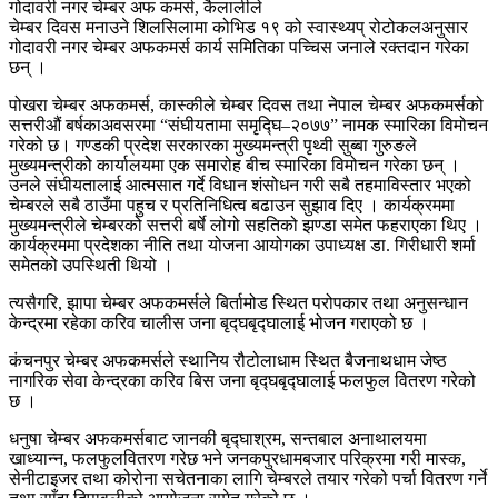
गोदावरी नगर चेम्बर अफ कमर्स, कैलालीले
चेम्बर दिवस मनाउने शिलसिलामा कोभिड १९ को स्वास्थ्यप् रोटोकलअनुसार
गोदावरी नगर चेम्बर अफकमर्स कार्य समितिका पच्चिस जनाले रक्तदान गरेका
छन् ।
पोखरा चेम्बर अफकमर्स, कास्कीले चेम्बर दिवस तथा नेपाल चेम्बर अफकमर्सको
सत्तरीऔं बर्षकाअवसरमा “संघीयतामा समृद्घि–२०७७” नामक स्मारिका विमोचन
गरेको छ। गण्डकी प्रदेश सरकारका मुख्यमन्त्री पृथ्वी सुब्बा गुरुङले
मुख्यमन्त्रीकोे कार्यालयमा एक समारोह बीच स्मारिका विमोचन गरेका छन् ।
उनले संघीयतालाई आत्मसात गर्दे विधान शंसोधन गरी सबै तहमाविस्तार भएको
चेम्बरले सबै ठाउँमा पहुच र प्रतिनिधित्व बढाउन सुझाव दिए । कार्यक्रममा
मुख्यमन्त्रीले चेम्बरको सत्तरी बर्षे लोगो सहतिको झण्डा समेत फहराएका थिए ।
कार्यक्रममा प्रदेशका नीति तथा योजना आयोगका उपाध्यक्ष डा. गिरीधारी शर्मा
समेतको उपस्थिती थियो ।
त्यसैगरि, झापा चेम्बर अफकमर्सले बिर्तामोड स्थित परोपकार तथा अनुसन्धान
केन्द्रमा रहेका करिव चालीस जना बृद्घबृद्घालाई भोजन गराएको छ ।
कंचनपुर चेम्बर अफकमर्सले स्थानिय रौटोलाधाम स्थित बैजनाथधाम जेष्ठ
नागरिक सेवा केन्द्रका करिव बिस जना बृद्घबृद्घालाई फलफुल वितरण गरेको
छ ।
धनुषा चेम्बर अफकमर्सबाट जानकी बृद्घाश्रम, सन्तबाल अनाथालयमा
खाध्यान्न, फलफुलवितरण गरेछ भने जनकपुरधामबजार परिक्रमा गरी मास्क,
सेनीटाइजर तथा कोरोना सचेतनाका लागि चेम्बरले तयार गरेको पर्चा वितरण गर्ने