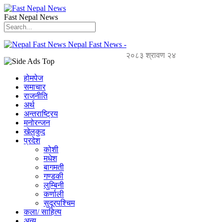
Fast Nepal News
Nepal Fast News -
२०८३ श्रावण २४
होमपेज
समाचार
राजनीति
अर्थ
अन्तराष्ट्रिय
मनोरन्जन
खेलकुद
प्रदेश
कोशी
मधेश
बागमती
गण्डकी
लुम्बिनी
कर्णाली
सुदूरपश्चिम
कला/ साहित्य
अन्य