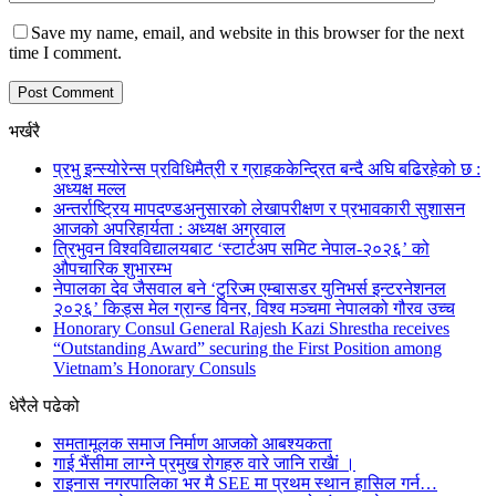
Save my name, email, and website in this browser for the next
time I comment.
भर्खरै
प्रभु इन्स्योरेन्स प्रविधिमैत्री र ग्राहककेन्द्रित बन्दै अघि बढिरहेको छ :
अध्यक्ष मल्ल
अन्तर्राष्ट्रिय मापदण्डअनुसारको लेखापरीक्षण र प्रभावकारी सुशासन
आजको अपरिहार्यता : अध्यक्ष अग्रवाल
त्रिभुवन विश्वविद्यालयबाट ‘स्टार्टअप समिट नेपाल-२०२६’ को
औपचारिक शुभारम्भ
नेपालका देव जैसवाल बने ‘टुरिज्म एम्बासडर युनिभर्स इन्टरनेशनल
२०२६’ किड्स मेल ग्रान्ड विनर, विश्व मञ्चमा नेपालको गौरव उच्च
Honorary Consul General Rajesh Kazi Shrestha receives
“Outstanding Award” securing the First Position among
Vietnam’s Honorary Consuls
धेरैले पढेको
समतामूलक समाज निर्माण आजको आबश्यकता
गाई भैंसीमा लाग्ने प्रमुख रोगहरु वारे जानि राखैां ।
राइनास नगरपालिका भर मै SEE मा प्रथम स्थान हासिल गर्न…