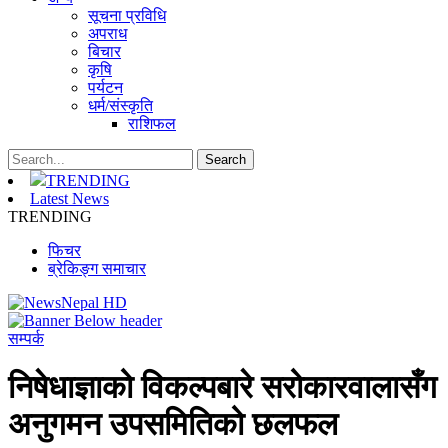
सूचना प्रविधि
अपराध
बिचार
कृषि
पर्यटन
धर्म/संस्कृति
राशिफल
TRENDING
Latest News
TRENDING
फिचर
ब्रेकिङ्ग समाचार
सम्पर्क
निषेधाज्ञाको विकल्पबारे सरोकारवालासँग
अनुगमन उपसमितिको छलफल