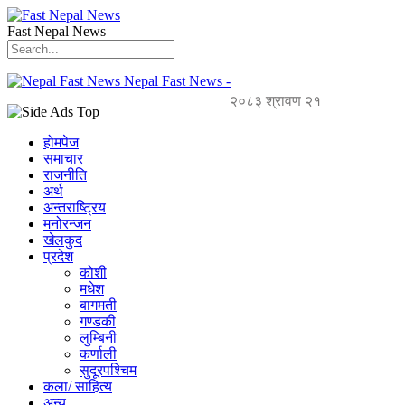
Fast Nepal News
Nepal Fast News -
२०८३ श्रावण २१
होमपेज
समाचार
राजनीति
अर्थ
अन्तराष्ट्रिय
मनोरन्जन
खेलकुद
प्रदेश
कोशी
मधेश
बागमती
गण्डकी
लुम्बिनी
कर्णाली
सुदूरपश्चिम
कला/ साहित्य
अन्य