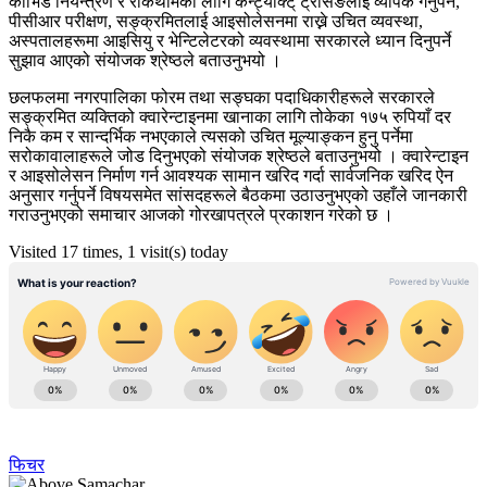
कोभिड नियन्त्रण र रोकथामका लागि कन्ट्याक्ट् ट्रेसिङलाई व्यापक गर्नुपर्ने,
पीसीआर परीक्षण, सङ्क्रमितलाई आइसोलेसनमा राख्ने उचित व्यवस्था,
अस्पतालहरूमा आइसियु र भेन्टिलेटरको व्यवस्थामा सरकारले ध्यान दिनुपर्ने
सुझाव आएको संयोजक श्रेष्ठले बताउनुभयो ।
छलफलमा नगरपालिका फोरम तथा सङ्घका पदाधिकारीहरूले सरकारले
सङ्क्रमित व्यक्तिको क्वारेन्टाइनमा खानाका लागि तोकेका १७५ रुपियाँ दर
निकै कम र सान्दर्भिक नभएकाले त्यसको उचित मूल्याङ्कन हुनु पर्नेमा
सरोकावालाहरूले जोड दिनुभएको संयोजक श्रेष्ठले बताउनुभयो । क्वारेन्टाइन
र आइसोलेसन निर्माण गर्न आवश्यक सामान खरिद गर्दा सार्वजनिक खरिद ऐन
अनुसार गर्नुपर्ने विषयसमेत सांसदहरूले बैठकमा उठाउनुभएको उहाँले जानकारी
गराउनुभएको समाचार आजको गोरखापत्रले प्रकाशन गरेको छ ।
Visited 17 times, 1 visit(s) today
फिचर