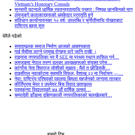
Vietnam’s Honorary Consuls
सुनसरी घटनाले धार्मिक स्वतन्त्रतामाथि प्रहार : निष्पक्ष छानबिनको माग
लमजुङ्गे कलाकारहरूकाे धमकेदार प्रस्तुति हुने
संविधान कार्यान्वयनका १० वर्षः उपलब्धि र चुनौतीमाथि पोखराबाट
राष्ट्रिय बहस सुरु
धेरैले पढेको
समतामूलक समाज निर्माण आजको आबश्यकता
गाई भैंसीमा लाग्ने प्रमुख रोगहरु वारे जानि राखैां ।
राइनास नगरपालिका भर मै SEE मा प्रथम स्थान हासिल गर्न…
लमजुङमा नेपाल तरुण दलका अध्यक्षहरूको संयुक्त प्रेस…
कांग्रेस नेता शिवराज जोशीको सुझाव : मैले त छोडिसकें…
वाइसीएल नुवाकोटमा सहमति विफल, वैशाख २२ मा निर्वाचन —…
नेवा: राष्ट्रिय परिषद्को पहलमा बिमला महर्जनको जग्गामा तारबार
कीर्तिपुरमा मेयर र उपमेयर बिच विवाद छताछुल्ल
पद्मकन्या विद्यालयको ७७ औं ‌‌वार्षिक ‌उत्सव…
चम्पादेवी डाँडामा दक्षिणकाली नगरपलिकाको चलखेलबारे…
हाम्रो टिम