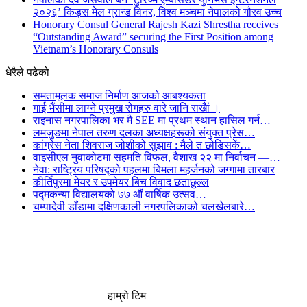
२०२६’ किड्स मेल ग्रान्ड विनर, विश्व मञ्चमा नेपालको गौरव उच्च
Honorary Consul General Rajesh Kazi Shrestha receives
“Outstanding Award” securing the First Position among
Vietnam’s Honorary Consuls
धेरैले पढेको
समतामूलक समाज निर्माण आजको आबश्यकता
गाई भैंसीमा लाग्ने प्रमुख रोगहरु वारे जानि राखैां ।
राइनास नगरपालिका भर मै SEE मा प्रथम स्थान हासिल गर्न…
लमजुङमा नेपाल तरुण दलका अध्यक्षहरूको संयुक्त प्रेस…
कांग्रेस नेता शिवराज जोशीको सुझाव : मैले त छोडिसकें…
वाइसीएल नुवाकोटमा सहमति विफल, वैशाख २२ मा निर्वाचन —…
नेवा: राष्ट्रिय परिषद्को पहलमा बिमला महर्जनको जग्गामा तारबार
कीर्तिपुरमा मेयर र उपमेयर बिच विवाद छताछुल्ल
पद्मकन्या विद्यालयको ७७ औं ‌‌वार्षिक ‌उत्सव…
चम्पादेवी डाँडामा दक्षिणकाली नगरपलिकाको चलखेलबारे…
हाम्रो टिम