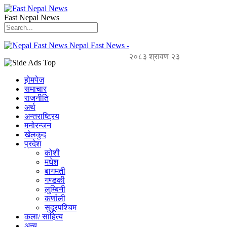
Fast Nepal News
Nepal Fast News -
२०८३ श्रावण २३
होमपेज
समाचार
राजनीति
अर्थ
अन्तराष्ट्रिय
मनोरन्जन
खेलकुद
प्रदेश
कोशी
मधेश
बागमती
गण्डकी
लुम्बिनी
कर्णाली
सुदूरपश्चिम
कला/ साहित्य
अन्य