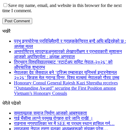
Save my name, email, and website in this browser for the next
time I comment.
भर्खरै
प्रभु इन्स्योरेन्स प्रविधिमैत्री र ग्राहककेन्द्रित बन्दै अघि बढिरहेको छ :
अध्यक्ष मल्ल
अन्तर्राष्ट्रिय मापदण्डअनुसारको लेखापरीक्षण र प्रभावकारी सुशासन
आजको अपरिहार्यता : अध्यक्ष अग्रवाल
त्रिभुवन विश्वविद्यालयबाट ‘स्टार्टअप समिट नेपाल-२०२६’ को
औपचारिक शुभारम्भ
नेपालका देव जैसवाल बने ‘टुरिज्म एम्बासडर युनिभर्स इन्टरनेशनल
२०२६’ किड्स मेल ग्रान्ड विनर, विश्व मञ्चमा नेपालको गौरव उच्च
Honorary Consul General Rajesh Kazi Shrestha receives
“Outstanding Award” securing the First Position among
Vietnam’s Honorary Consuls
धेरैले पढेको
समतामूलक समाज निर्माण आजको आबश्यकता
गाई भैंसीमा लाग्ने प्रमुख रोगहरु वारे जानि राखैां ।
राइनास नगरपालिका भर मै SEE मा प्रथम स्थान हासिल गर्न…
लमजुङमा नेपाल तरुण दलका अध्यक्षहरूको संयुक्त प्रेस…