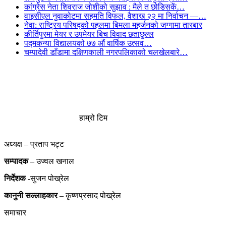
कांग्रेस नेता शिवराज जोशीको सुझाव : मैले त छोडिसकें…
वाइसीएल नुवाकोटमा सहमति विफल, वैशाख २२ मा निर्वाचन —…
नेवा: राष्ट्रिय परिषद्को पहलमा बिमला महर्जनको जग्गामा तारबार
कीर्तिपुरमा मेयर र उपमेयर बिच विवाद छताछुल्ल
पद्मकन्या विद्यालयको ७७ औं ‌‌वार्षिक ‌उत्सव…
चम्पादेवी डाँडामा दक्षिणकाली नगरपलिकाको चलखेलबारे…
हाम्रो टिम
अध्यक्ष – प्रताप भट्ट
सम्पादक
– उज्वल खनाल
निर्देशक
-सुजन पोख्रेल
कानुनी
सल्लाहकार
– कृष्णप्रसाद पोख्रेल
समाचार