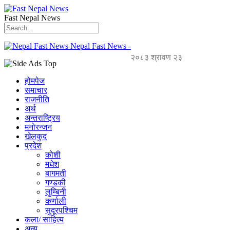
Fast Nepal News
Nepal Fast News -
२०८३ श्रावण २३
होमपेज
समाचार
राजनीति
अर्थ
अन्तराष्ट्रिय
मनोरन्जन
खेलकुद
प्रदेश
कोशी
मधेश
बागमती
गण्डकी
लुम्बिनी
कर्णाली
सुदूरपश्चिम
कला/ साहित्य
अन्य