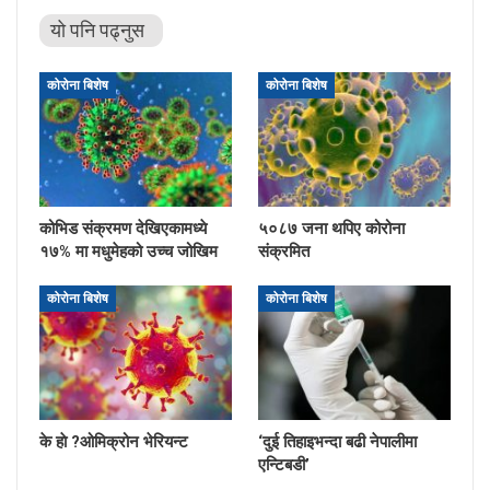
यो पनि पढ्नुस
कोरोना बिशेष
कोरोना बिशेष
कोभिड संक्रमण देखिएकामध्ये
५०८७ जना थपिए कोरोना
१७% मा मधुमेहको उच्च जोखिम
संक्रमित
कोरोना बिशेष
कोरोना बिशेष
के हाे ?ओमिक्रोन भेरियन्ट
‘दुई तिहाइभन्दा बढी नेपालीमा
एन्टिबडी’