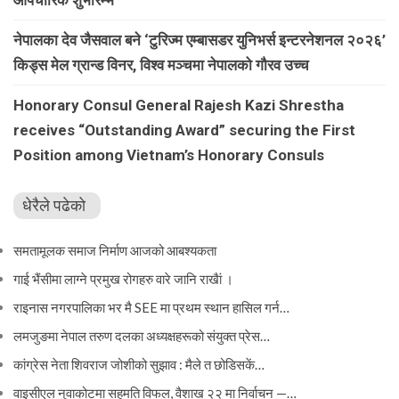
औपचारिक शुभारम्भ
नेपालका देव जैसवाल बने ‘टुरिज्म एम्बासडर युनिभर्स इन्टरनेशनल २०२६’
किड्स मेल ग्रान्ड विनर, विश्व मञ्चमा नेपालको गौरव उच्च
Honorary Consul General Rajesh Kazi Shrestha
receives “Outstanding Award” securing the First
Position among Vietnam’s Honorary Consuls
धेरैले पढेको
समतामूलक समाज निर्माण आजको आबश्यकता
गाई भैंसीमा लाग्ने प्रमुख रोगहरु वारे जानि राखैां ।
राइनास नगरपालिका भर मै SEE मा प्रथम स्थान हासिल गर्न…
लमजुङमा नेपाल तरुण दलका अध्यक्षहरूको संयुक्त प्रेस…
कांग्रेस नेता शिवराज जोशीको सुझाव : मैले त छोडिसकें…
वाइसीएल नुवाकोटमा सहमति विफल, वैशाख २२ मा निर्वाचन —…