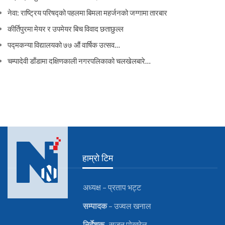
नेवा: राष्ट्रिय परिषद्को पहलमा बिमला महर्जनको जग्गामा तारबार
कीर्तिपुरमा मेयर र उपमेयर बिच विवाद छताछुल्ल
पद्मकन्या विद्यालयको ७७ औं ‌‌वार्षिक ‌उत्सव…
चम्पादेवी डाँडामा दक्षिणकाली नगरपलिकाको चलखेलबारे…
हाम्रो टिम
अध्यक्ष – प्रताप भट्ट
सम्पादक
– उज्वल खनाल
निर्देशक
-सुजन पोख्रेल