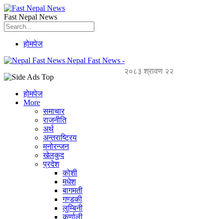
Fast Nepal News
होमपेज
Nepal Fast News -
२०८३ श्रावण २२
होमपेज
More
समाचार
राजनीति
अर्थ
अन्तराष्ट्रिय
मनोरन्जन
खेलकुद
प्रदेश
कोशी
मधेश
बागमती
गण्डकी
लुम्बिनी
कर्णाली