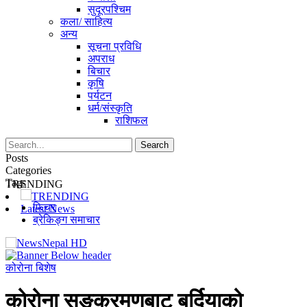
सुदूरपश्चिम
कला/ साहित्य
अन्य
सूचना प्रविधि
अपराध
बिचार
कृषि
पर्यटन
धर्म/संस्कृति
राशिफल
Posts
Categories
Tags
TRENDING
TRENDING
फिचर
Latest News
ब्रेकिङ्ग समाचार
कोरोना बिशेष
कोरोना सङ्क्रमणबाट बर्दियाको