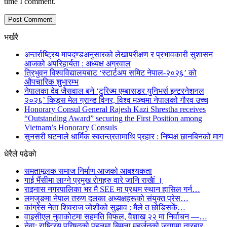
time I comment.
भर्खरै
अन्तर्राष्ट्रिय मापदण्डअनुसारको लेखापरीक्षण र प्रभावकारी सुशासन
आजको अपरिहार्यता : अध्यक्ष अग्रवाल
त्रिभुवन विश्वविद्यालयबाट ‘स्टार्टअप समिट नेपाल-२०२६’ को
औपचारिक शुभारम्भ
नेपालका देव जैसवाल बने ‘टुरिज्म एम्बासडर युनिभर्स इन्टरनेशनल
२०२६’ किड्स मेल ग्रान्ड विनर, विश्व मञ्चमा नेपालको गौरव उच्च
Honorary Consul General Rajesh Kazi Shrestha receives
“Outstanding Award” securing the First Position among
Vietnam’s Honorary Consuls
सुनसरी घटनाले धार्मिक स्वतन्त्रतामाथि प्रहार : निष्पक्ष छानबिनको माग
धेरैले पढेको
समतामूलक समाज निर्माण आजको आबश्यकता
गाई भैंसीमा लाग्ने प्रमुख रोगहरु वारे जानि राखैां ।
राइनास नगरपालिका भर मै SEE मा प्रथम स्थान हासिल गर्न…
लमजुङमा नेपाल तरुण दलका अध्यक्षहरूको संयुक्त प्रेस…
कांग्रेस नेता शिवराज जोशीको सुझाव : मैले त छोडिसकें…
वाइसीएल नुवाकोटमा सहमति विफल, वैशाख २२ मा निर्वाचन —…
नेवा: राष्ट्रिय परिषद्को पहलमा बिमला महर्जनको जग्गामा तारबार