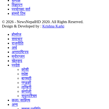
सम्पर्क
विज्ञापन
प्रयोगका सर्त
हाम्रो टिम
© 2026 - NewsNepalHD 2020. All Rights Reserved.
Design & Developed by :
Krishna Karki
होमपेज
समाचार
राजनीति
अर्थ
अन्तराष्ट्रिय
मनोरन्जन
खेलकुद
प्रदेश
कोशी
मधेश
बागमती
गण्डकी
लुम्बिनी
कर्णाली
सुदूरपश्चिम
कला/ साहित्य
अन्य
सूचना प्रविधि