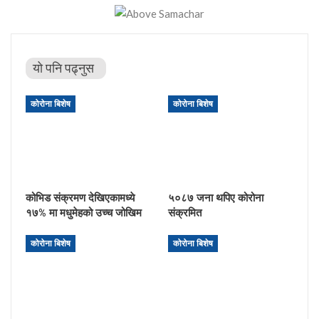
यो पनि पढ्नुस
कोरोना बिशेष
कोरोना बिशेष
कोभिड संक्रमण देखिएकामध्ये
५०८७ जना थपिए कोरोना
१७% मा मधुमेहको उच्च जोखिम
संक्रमित
कोरोना बिशेष
कोरोना बिशेष