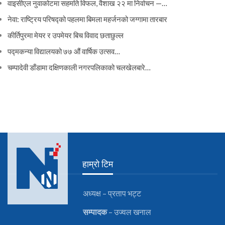
वाइसीएल नुवाकोटमा सहमति विफल, वैशाख २२ मा निर्वाचन —…
नेवा: राष्ट्रिय परिषद्को पहलमा बिमला महर्जनको जग्गामा तारबार
कीर्तिपुरमा मेयर र उपमेयर बिच विवाद छताछुल्ल
पद्मकन्या विद्यालयको ७७ औं ‌‌वार्षिक ‌उत्सव…
चम्पादेवी डाँडामा दक्षिणकाली नगरपलिकाको चलखेलबारे…
हाम्रो टिम
अध्यक्ष – प्रताप भट्ट
सम्पादक
– उज्वल खनाल