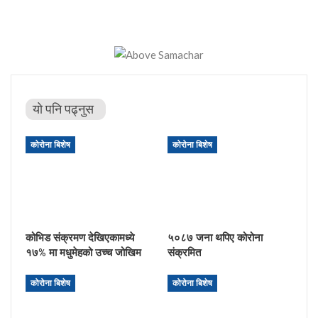
यो पनि पढ्नुस
कोरोना बिशेष
कोरोना बिशेष
कोभिड संक्रमण देखिएकामध्ये
५०८७ जना थपिए कोरोना
१७% मा मधुमेहको उच्च जोखिम
संक्रमित
कोरोना बिशेष
कोरोना बिशेष