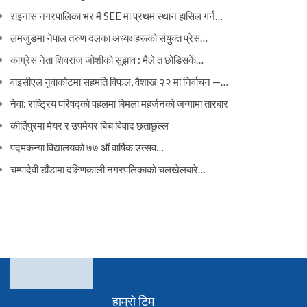
राइनास नगरपालिका भर मै SEE मा प्रथम स्थान हासिल गर्न…
लमजुङमा नेपाल तरुण दलका अध्यक्षहरूको संयुक्त प्रेस…
कांग्रेस नेता शिवराज जोशीको सुझाव : मैले त छोडिसकें…
वाइसीएल नुवाकोटमा सहमति विफल, वैशाख २२ मा निर्वाचन —…
नेवा: राष्ट्रिय परिषद्को पहलमा बिमला महर्जनको जग्गामा तारबार
कीर्तिपुरमा मेयर र उपमेयर बिच विवाद छताछुल्ल
पद्मकन्या विद्यालयको ७७ औं ‌‌वार्षिक ‌उत्सव…
चम्पादेवी डाँडामा दक्षिणकाली नगरपलिकाको चलखेलबारे…
हाम्रो टिम