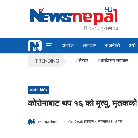
२०८३ श्रावण २३
होमपेज
समाचार
राजनीति
अर्थ
फिचर
ब्रेकिङ्ग समाचार
TRENDING
कोरोना बिशेष
कोरोनाबाट थप १६ को मृत्यु, मृतकको 
On
२०७७ आश्विन ५, सोमबार १६:५९ गते
By
न्यूज नेपाल