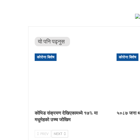
यो पनि पढ्नुस
कोरोना बिशेष
कोरोना बिशेष
कोभिड संक्रमण देखिएकामध्ये १७% मा
५०८७ जना थप
मधुमेहको उच्च जोखिम
PREV
NEXT