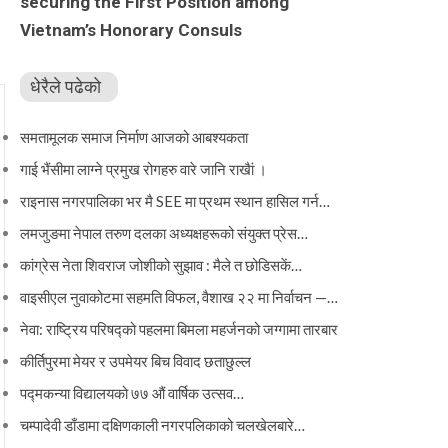
securing the First Position among
Vietnam’s Honorary Consuls
धेरैले पढेको
समतामूलक समाज निर्माण आजको आबश्यकता
गाई भैंसीमा लाग्ने प्रमुख रोगहरु वारे जानि राखैां ।
राइनास नगरपालिका भर मै SEE मा प्रथम स्थान हासिल गर्न…
लमजुङमा नेपाल तरुण दलका अध्यक्षहरूको संयुक्त प्रेस…
कांग्रेस नेता शिवराज जोशीको सुझाव : मैले त छोडिसकें…
वाइसीएल नुवाकोटमा सहमति विफल, वैशाख २२ मा निर्वाचन —…
नेवा: राष्ट्रिय परिषद्को पहलमा बिमला महर्जनको जग्गामा तारबार
कीर्तिपुरमा मेयर र उपमेयर बिच विवाद छताछुल्ल
पद्मकन्या विद्यालयको ७७ औं ‌‌वार्षिक ‌उत्सव…
चम्पादेवी डाँडामा दक्षिणकाली नगरपलिकाको चलखेलबारे…