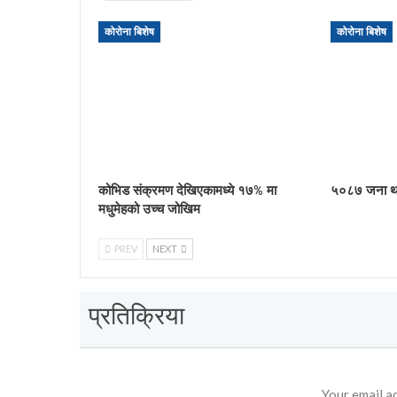
कोरोना बिशेष
कोरोना बिशेष
कोभिड संक्रमण देखिएकामध्ये १७% मा
५०८७ जना थप
मधुमेहको उच्च जोखिम
PREV
NEXT
प्रतिक्रिया
Your email ad