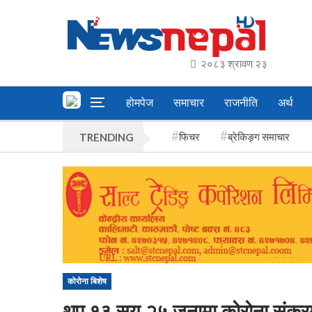
२०८३ श्रावण २३
होमपेज
समाचार
राजनीति
अर्थ
फिचर
ब्रेकिङ्ग समाचार
TRENDING
कोरोना बिशेष
थप १३ सय २५ जनामा कोरोना संक्रमण