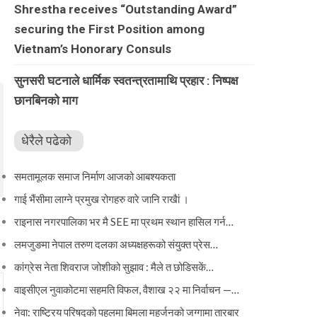
Shrestha receives “Outstanding Award”
securing the First Position among
Vietnam’s Honorary Consuls
सुनसरी घटनाले धार्मिक स्वतन्त्रतामाथि प्रहार : निष्पक्ष
छानबिनको माग
धेरैले पढेको
समतामूलक समाज निर्माण आजको आबश्यकता
गाई भैंसीमा लाग्ने प्रमुख रोगहरु वारे जानि राखैां ।
राइनास नगरपालिका भर मै SEE मा प्रथम स्थान हासिल गर्न…
लमजुङमा नेपाल तरुण दलका अध्यक्षहरूको संयुक्त प्रेस…
कांग्रेस नेता शिवराज जोशीको सुझाव : मैले त छोडिसकें…
वाइसीएल नुवाकोटमा सहमति विफल, वैशाख २२ मा निर्वाचन —…
नेवा: राष्ट्रिय परिषद्को पहलमा बिमला महर्जनको जग्गामा तारबार