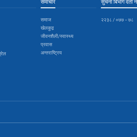
समाचार
सुचना बिभाग दर्ता नं
समाज
२२३८ / ०७७ – ७८
खेलकुद़़
जीवनशैली/स्वास्थ्य
प्रवास
अन्तराष्ट्रिय
्रेल