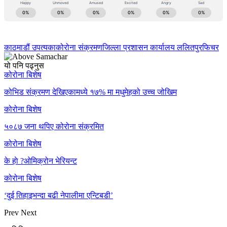
काठमाडौं उपत्यका
कोरोना संक्रमण
जिल्ला प्रशासन कार्यालय ललितपुर
फिचर
यो पनि पढ्नुस
कोरोना बिशेष
कोभिड संक्रमण देखिएकामध्ये १७% मा मधुमेहको उच्च जोखिम
कोरोना बिशेष
५०८७ जना थपिए कोरोना संक्रमित
कोरोना बिशेष
के हाे ?ओमिक्रोन भेरियन्ट
कोरोना बिशेष
‘दुई तिहाइभन्दा बढी नेपालीमा एन्टिबडी’
Prev
Next