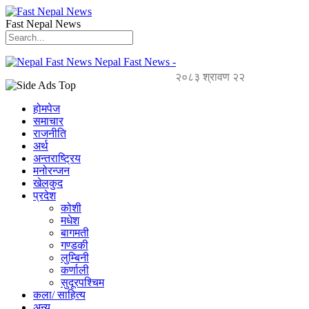
Fast Nepal News
Nepal Fast News -
२०८३ श्रावण २२
होमपेज
समाचार
राजनीति
अर्थ
अन्तराष्ट्रिय
मनोरन्जन
खेलकुद
प्रदेश
कोशी
मधेश
बागमती
गण्डकी
लुम्बिनी
कर्णाली
सुदूरपश्चिम
कला/ साहित्य
अन्य