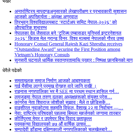
भर्खरै
अन्तर्राष्ट्रिय मापदण्डअनुसारको लेखापरीक्षण र प्रभावकारी सुशासन
आजको अपरिहार्यता : अध्यक्ष अग्रवाल
त्रिभुवन विश्वविद्यालयबाट ‘स्टार्टअप समिट नेपाल-२०२६’ को
औपचारिक शुभारम्भ
नेपालका देव जैसवाल बने ‘टुरिज्म एम्बासडर युनिभर्स इन्टरनेशनल
२०२६’ किड्स मेल ग्रान्ड विनर, विश्व मञ्चमा नेपालको गौरव उच्च
Honorary Consul General Rajesh Kazi Shrestha receives
“Outstanding Award” securing the First Position among
Vietnam’s Honorary Consuls
सुनसरी घटनाले धार्मिक स्वतन्त्रतामाथि प्रहार : निष्पक्ष छानबिनको माग
धेरैले पढेको
समतामूलक समाज निर्माण आजको आबश्यकता
गाई भैंसीमा लाग्ने प्रमुख रोगहरु वारे जानि राखैां ।
राइनास नगरपालिका भर मै SEE मा प्रथम स्थान हासिल गर्न…
लमजुङमा नेपाल तरुण दलका अध्यक्षहरूको संयुक्त प्रेस…
कांग्रेस नेता शिवराज जोशीको सुझाव : मैले त छोडिसकें…
वाइसीएल नुवाकोटमा सहमति विफल, वैशाख २२ मा निर्वाचन —…
नेवा: राष्ट्रिय परिषद्को पहलमा बिमला महर्जनको जग्गामा तारबार
कीर्तिपुरमा मेयर र उपमेयर बिच विवाद छताछुल्ल
पद्मकन्या विद्यालयको ७७ औं ‌‌वार्षिक ‌उत्सव…
चम्पादेवी डाँडामा दक्षिणकाली नगरपलिकाको चलखेलबारे…