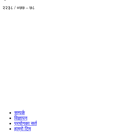
२२३८ / ०७७ – ७८
सम्पर्क
विज्ञापन
प्रयोगका सर्त
हाम्रो टिम