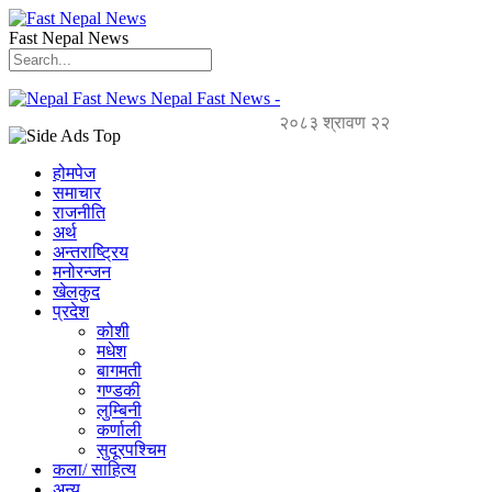
Fast Nepal News
Nepal Fast News -
२०८३ श्रावण २२
होमपेज
समाचार
राजनीति
अर्थ
अन्तराष्ट्रिय
मनोरन्जन
खेलकुद
प्रदेश
कोशी
मधेश
बागमती
गण्डकी
लुम्बिनी
कर्णाली
सुदूरपश्चिम
कला/ साहित्य
अन्य