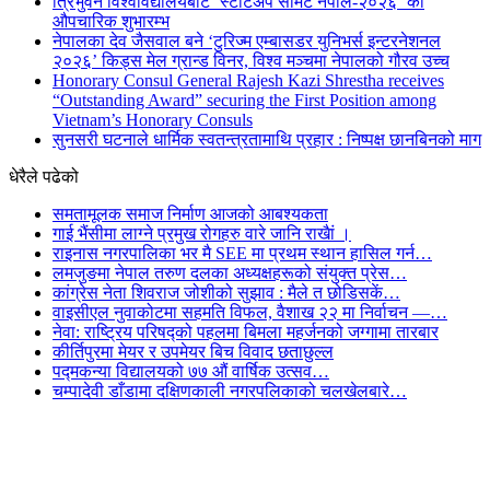
त्रिभुवन विश्वविद्यालयबाट ‘स्टार्टअप समिट नेपाल-२०२६’ को
औपचारिक शुभारम्भ
नेपालका देव जैसवाल बने ‘टुरिज्म एम्बासडर युनिभर्स इन्टरनेशनल
२०२६’ किड्स मेल ग्रान्ड विनर, विश्व मञ्चमा नेपालको गौरव उच्च
Honorary Consul General Rajesh Kazi Shrestha receives
“Outstanding Award” securing the First Position among
Vietnam’s Honorary Consuls
सुनसरी घटनाले धार्मिक स्वतन्त्रतामाथि प्रहार : निष्पक्ष छानबिनको माग
धेरैले पढेको
समतामूलक समाज निर्माण आजको आबश्यकता
गाई भैंसीमा लाग्ने प्रमुख रोगहरु वारे जानि राखैां ।
राइनास नगरपालिका भर मै SEE मा प्रथम स्थान हासिल गर्न…
लमजुङमा नेपाल तरुण दलका अध्यक्षहरूको संयुक्त प्रेस…
कांग्रेस नेता शिवराज जोशीको सुझाव : मैले त छोडिसकें…
वाइसीएल नुवाकोटमा सहमति विफल, वैशाख २२ मा निर्वाचन —…
नेवा: राष्ट्रिय परिषद्को पहलमा बिमला महर्जनको जग्गामा तारबार
कीर्तिपुरमा मेयर र उपमेयर बिच विवाद छताछुल्ल
पद्मकन्या विद्यालयको ७७ औं ‌‌वार्षिक ‌उत्सव…
चम्पादेवी डाँडामा दक्षिणकाली नगरपलिकाको चलखेलबारे…