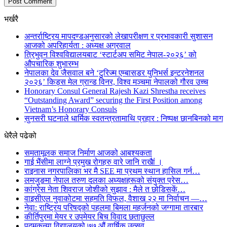
भर्खरै
अन्तर्राष्ट्रिय मापदण्डअनुसारको लेखापरीक्षण र प्रभावकारी सुशासन
आजको अपरिहार्यता : अध्यक्ष अग्रवाल
त्रिभुवन विश्वविद्यालयबाट ‘स्टार्टअप समिट नेपाल-२०२६’ को
औपचारिक शुभारम्भ
नेपालका देव जैसवाल बने ‘टुरिज्म एम्बासडर युनिभर्स इन्टरनेशनल
२०२६’ किड्स मेल ग्रान्ड विनर, विश्व मञ्चमा नेपालको गौरव उच्च
Honorary Consul General Rajesh Kazi Shrestha receives
“Outstanding Award” securing the First Position among
Vietnam’s Honorary Consuls
सुनसरी घटनाले धार्मिक स्वतन्त्रतामाथि प्रहार : निष्पक्ष छानबिनको माग
धेरैले पढेको
समतामूलक समाज निर्माण आजको आबश्यकता
गाई भैंसीमा लाग्ने प्रमुख रोगहरु वारे जानि राखैां ।
राइनास नगरपालिका भर मै SEE मा प्रथम स्थान हासिल गर्न…
लमजुङमा नेपाल तरुण दलका अध्यक्षहरूको संयुक्त प्रेस…
कांग्रेस नेता शिवराज जोशीको सुझाव : मैले त छोडिसकें…
वाइसीएल नुवाकोटमा सहमति विफल, वैशाख २२ मा निर्वाचन —…
नेवा: राष्ट्रिय परिषद्को पहलमा बिमला महर्जनको जग्गामा तारबार
कीर्तिपुरमा मेयर र उपमेयर बिच विवाद छताछुल्ल
पद्मकन्या विद्यालयको ७७ औं ‌‌वार्षिक ‌उत्सव…