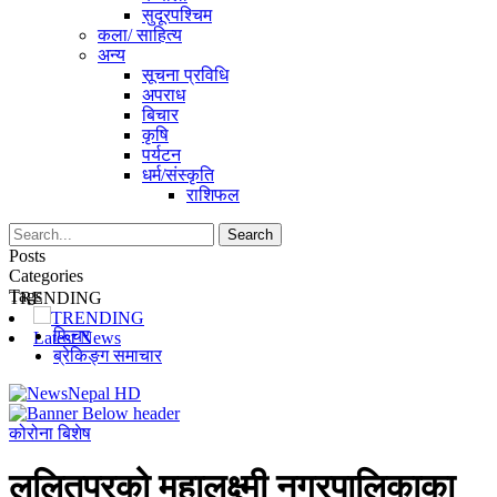
सुदूरपश्चिम
कला/ साहित्य
अन्य
सूचना प्रविधि
अपराध
बिचार
कृषि
पर्यटन
धर्म/संस्कृति
राशिफल
Posts
Categories
Tags
TRENDING
TRENDING
फिचर
Latest News
ब्रेकिङ्ग समाचार
कोरोना बिशेष
ललितपुरको महालक्ष्मी नगरपालिकाका