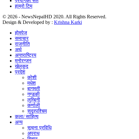
प्रयोगका सर्त
हाम्रो टिम
© 2026 - NewsNepalHD 2020. All Rights Reserved.
Design & Developed by :
Krishna Karki
होमपेज
समाचार
राजनीति
अर्थ
अन्तराष्ट्रिय
मनोरन्जन
खेलकुद
प्रदेश
कोशी
मधेश
बागमती
गण्डकी
लुम्बिनी
कर्णाली
सुदूरपश्चिम
कला/ साहित्य
अन्य
सूचना प्रविधि
अपराध
बिचार