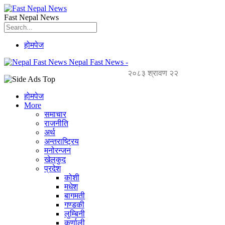
Fast Nepal News
होमपेज
Nepal Fast News -
२०८३ श्रावण २२
होमपेज
More
समाचार
राजनीति
अर्थ
अन्तराष्ट्रिय
मनोरन्जन
खेलकुद
प्रदेश
कोशी
मधेश
बागमती
गण्डकी
लुम्बिनी
कर्णाली