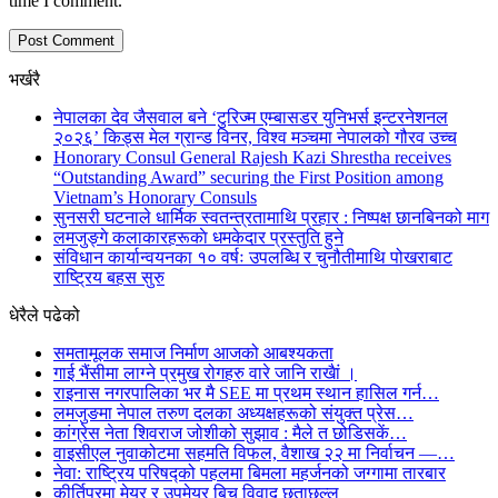
time I comment.
भर्खरै
नेपालका देव जैसवाल बने ‘टुरिज्म एम्बासडर युनिभर्स इन्टरनेशनल
२०२६’ किड्स मेल ग्रान्ड विनर, विश्व मञ्चमा नेपालको गौरव उच्च
Honorary Consul General Rajesh Kazi Shrestha receives
“Outstanding Award” securing the First Position among
Vietnam’s Honorary Consuls
सुनसरी घटनाले धार्मिक स्वतन्त्रतामाथि प्रहार : निष्पक्ष छानबिनको माग
लमजुङ्गे कलाकारहरूकाे धमकेदार प्रस्तुति हुने
संविधान कार्यान्वयनका १० वर्षः उपलब्धि र चुनौतीमाथि पोखराबाट
राष्ट्रिय बहस सुरु
धेरैले पढेको
समतामूलक समाज निर्माण आजको आबश्यकता
गाई भैंसीमा लाग्ने प्रमुख रोगहरु वारे जानि राखैां ।
राइनास नगरपालिका भर मै SEE मा प्रथम स्थान हासिल गर्न…
लमजुङमा नेपाल तरुण दलका अध्यक्षहरूको संयुक्त प्रेस…
कांग्रेस नेता शिवराज जोशीको सुझाव : मैले त छोडिसकें…
वाइसीएल नुवाकोटमा सहमति विफल, वैशाख २२ मा निर्वाचन —…
नेवा: राष्ट्रिय परिषद्को पहलमा बिमला महर्जनको जग्गामा तारबार
कीर्तिपुरमा मेयर र उपमेयर बिच विवाद छताछुल्ल