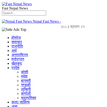
Fast Nepal News
Nepal Fast News -
२०८३ श्रावण २१
होमपेज
समाचार
राजनीति
अर्थ
अन्तराष्ट्रिय
मनोरन्जन
खेलकुद
प्रदेश
कोशी
मधेश
बागमती
गण्डकी
लुम्बिनी
कर्णाली
सुदूरपश्चिम
कला/ साहित्य
अन्य