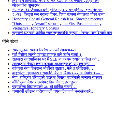
त्रिभुवन विश्वविद्यालयबाट ‘स्टार्टअप समिट नेपाल-२०२६’ को
औपचारिक शुभारम्भ
नेपालका देव जैसवाल बने ‘टुरिज्म एम्बासडर युनिभर्स इन्टरनेशनल
२०२६’ किड्स मेल ग्रान्ड विनर, विश्व मञ्चमा नेपालको गौरव उच्च
Honorary Consul General Rajesh Kazi Shrestha receives
“Outstanding Award” securing the First Position among
Vietnam’s Honorary Consuls
सुनसरी घटनाले धार्मिक स्वतन्त्रतामाथि प्रहार : निष्पक्ष छानबिनको माग
धेरैले पढेको
समतामूलक समाज निर्माण आजको आबश्यकता
गाई भैंसीमा लाग्ने प्रमुख रोगहरु वारे जानि राखैां ।
राइनास नगरपालिका भर मै SEE मा प्रथम स्थान हासिल गर्न…
लमजुङमा नेपाल तरुण दलका अध्यक्षहरूको संयुक्त प्रेस…
कांग्रेस नेता शिवराज जोशीको सुझाव : मैले त छोडिसकें…
वाइसीएल नुवाकोटमा सहमति विफल, वैशाख २२ मा निर्वाचन —…
नेवा: राष्ट्रिय परिषद्को पहलमा बिमला महर्जनको जग्गामा तारबार
कीर्तिपुरमा मेयर र उपमेयर बिच विवाद छताछुल्ल
पद्मकन्या विद्यालयको ७७ औं ‌‌वार्षिक ‌उत्सव…
चम्पादेवी डाँडामा दक्षिणकाली नगरपलिकाको चलखेलबारे…