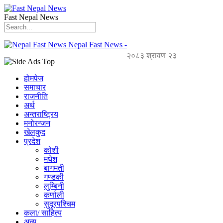
Fast Nepal News
Nepal Fast News -
२०८३ श्रावण २३
होमपेज
समाचार
राजनीति
अर्थ
अन्तराष्ट्रिय
मनोरन्जन
खेलकुद
प्रदेश
कोशी
मधेश
बागमती
गण्डकी
लुम्बिनी
कर्णाली
सुदूरपश्चिम
कला/ साहित्य
अन्य