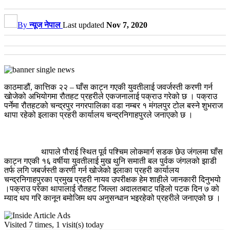
By
न्यूज नेपाल
Last updated
Nov 7, 2020
काठमाडौं, कात्तिक २२ – घाँस काट्न ग‌एकी युवतीलाई जवर्जस्ती करणी गर्न
खोजेको अभियोगमा रौतहट प्रहरीले एकजनालाई पक्राउ गरेको छ । पक्राउ
पर्नेमा रौतहटको चन्द्रपुर नगरपालिका वडा नम्बर १ मंगलपुर टोल बस्ने शुभराज
थापा रहेको इलाका प्रहरी कार्यालय चन्द्रनिगाहपुरले जनाएको छ ।
थापाले पौराई स्थित पूर्व पश्चिम लोकमार्ग सडक छेउ जंगलमा घाँस
काट्न गएकी १६ वर्षीया युवतीलाई मुख थुनि समाती बल पुर्वक जंगलको झाडी
तर्फ लगि जबर्जस्ती करणी गर्न खोजेको इलाका प्रहरी कार्यालय
चन्द्रनिगाहपुरका प्रमुख प्रहरी नायव उपरीक्षक हेम शाहीले जानकारी दिनुभयो
।पक्राउ परेका थापालाई रौतहट जिल्ला अदालतबाट पहिलो पटक दिन ७ को
म्याद थप गरि कानून बमोजिम थप अनुसन्धान भइरहेको प्रहरीले जनाएको छ ।
Visited 7 times, 1 visit(s) today