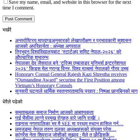
Save my name, email, and website in this browser for the next
time I comment.
भर्खरै
अन्तर्राष्ट्रिय मापदण्डअनुसारको लेखापरीक्षण र प्रभावकारी सुशासन
आजको अपरिहार्यता : अध्यक्ष अग्रवाल
त्रिभुवन विश्वविद्यालयबाट ‘स्टार्टअप समिट नेपाल-२०२६’ को
औपचारिक शुभारम्भ
नेपालका देव जैसवाल बने ‘टुरिज्म एम्बासडर युनिभर्स इन्टरनेशनल
२०२६’ किड्स मेल ग्रान्ड विनर, विश्व मञ्चमा नेपालको गौरव उच्च
Honorary Consul General Rajesh Kazi Shrestha receives
“Outstanding Award” securing the First Position among
Vietnam’s Honorary Consuls
सुनसरी घटनाले धार्मिक स्वतन्त्रतामाथि प्रहार : निष्पक्ष छानबिनको माग
धेरैले पढेको
समतामूलक समाज निर्माण आजको आबश्यकता
गाई भैंसीमा लाग्ने प्रमुख रोगहरु वारे जानि राखैां ।
राइनास नगरपालिका भर मै SEE मा प्रथम स्थान हासिल गर्न…
लमजुङमा नेपाल तरुण दलका अध्यक्षहरूको संयुक्त प्रेस…
कांग्रेस नेता शिवराज जोशीको सुझाव : मैले त छोडिसकें…