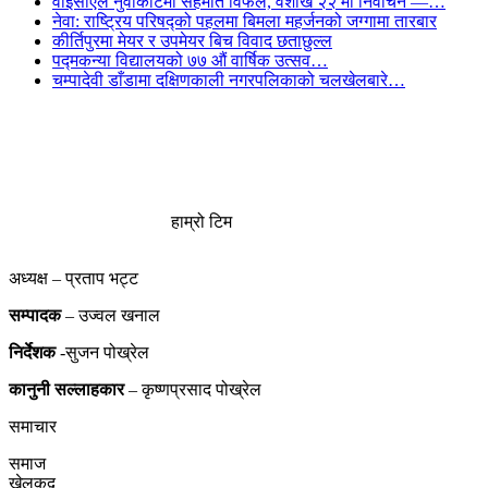
वाइसीएल नुवाकोटमा सहमति विफल, वैशाख २२ मा निर्वाचन —…
नेवा: राष्ट्रिय परिषद्को पहलमा बिमला महर्जनको जग्गामा तारबार
कीर्तिपुरमा मेयर र उपमेयर बिच विवाद छताछुल्ल
पद्मकन्या विद्यालयको ७७ औं ‌‌वार्षिक ‌उत्सव…
चम्पादेवी डाँडामा दक्षिणकाली नगरपलिकाको चलखेलबारे…
हाम्रो टिम
अध्यक्ष – प्रताप भट्ट
सम्पादक
– उज्वल खनाल
निर्देशक
-सुजन पोख्रेल
कानुनी
सल्लाहकार
– कृष्णप्रसाद पोख्रेल
समाचार
समाज
खेलकुद़़