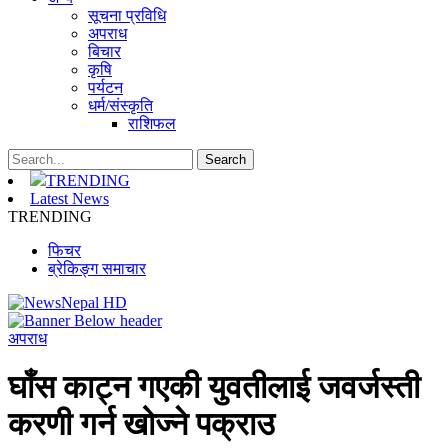
सूचना प्रविधि
अपराध
बिचार
कृषि
पर्यटन
धर्म/संस्कृति
राशिफल
TRENDING
Latest News
TRENDING
फिचर
ब्रेकिङ्ग समाचार
अपराध
घाँस काट्न ग‌एकी युवतीलाई जवर्जस्ती
करणी गर्न खोज्ने पक्राउ