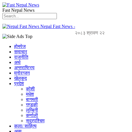
Fast Nepal News
Nepal Fast News -
२०८३ श्रावण २२
होमपेज
समाचार
राजनीति
अर्थ
अन्तराष्ट्रिय
मनोरन्जन
खेलकुद
प्रदेश
कोशी
मधेश
बागमती
गण्डकी
लुम्बिनी
कर्णाली
सुदूरपश्चिम
कला/ साहित्य
अन्य