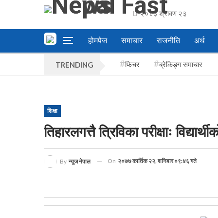
२०८३ श्रावण २३
होमपेज
समाचार
राजनीति
अर्थ
फिचर
ब्रेकिङ्ग समाचार
TRENDING
शिक्षा
तिहारलगत्तै त्रिविका परीक्षाः विद्यार्
On
२०७७ कार्तिक २२, शनिबार ०९:४६ गते
By
न्यूज नेपाल