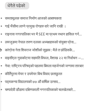
धेरैले पढेको
समतामूलक समाज निर्माण आजको आबश्यकता
गाई भैंसीमा लाग्ने प्रमुख रोगहरु वारे जानि राखैां ।
राइनास नगरपालिका भर मै SEE मा प्रथम स्थान हासिल गर्न…
लमजुङमा नेपाल तरुण दलका अध्यक्षहरूको संयुक्त प्रेस…
ो
कांग्रेस नेता शिवराज जोशीको सुझाव : मैले त छोडिसकें…
वाइसीएल नुवाकोटमा सहमति विफल, वैशाख २२ मा निर्वाचन —…
नेवा: राष्ट्रिय परिषद्को पहलमा बिमला महर्जनको जग्गामा तारबार
कीर्तिपुरमा मेयर र उपमेयर बिच विवाद छताछुल्ल
पद्मकन्या विद्यालयको ७७ औं ‌‌वार्षिक ‌उत्सव…
चम्पादेवी डाँडामा दक्षिणकाली नगरपलिकाको चलखेलबारे…