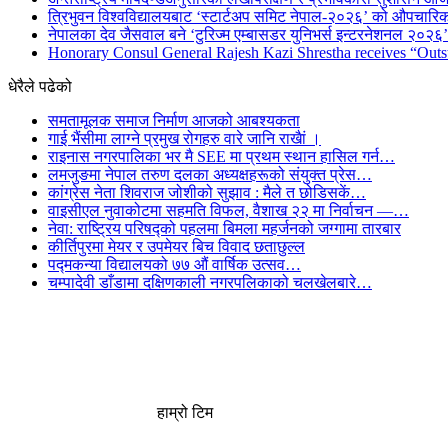
त्रिभुवन विश्वविद्यालयबाट ‘स्टार्टअप समिट नेपाल-२०२६’ को औपचारिक
नेपालका देव जैसवाल बने ‘टुरिज्म एम्बासडर युनिभर्स इन्टरनेशनल २०२६’ 
Honorary Consul General Rajesh Kazi Shrestha receives “Outs
धेरैले पढेको
समतामूलक समाज निर्माण आजको आबश्यकता
गाई भैंसीमा लाग्ने प्रमुख रोगहरु वारे जानि राखैां ।
राइनास नगरपालिका भर मै SEE मा प्रथम स्थान हासिल गर्न…
लमजुङमा नेपाल तरुण दलका अध्यक्षहरूको संयुक्त प्रेस…
कांग्रेस नेता शिवराज जोशीको सुझाव : मैले त छोडिसकें…
वाइसीएल नुवाकोटमा सहमति विफल, वैशाख २२ मा निर्वाचन —…
नेवा: राष्ट्रिय परिषद्को पहलमा बिमला महर्जनको जग्गामा तारबार
कीर्तिपुरमा मेयर र उपमेयर बिच विवाद छताछुल्ल
पद्मकन्या विद्यालयको ७७ औं ‌‌वार्षिक ‌उत्सव…
चम्पादेवी डाँडामा दक्षिणकाली नगरपलिकाको चलखेलबारे…
हाम्रो टिम