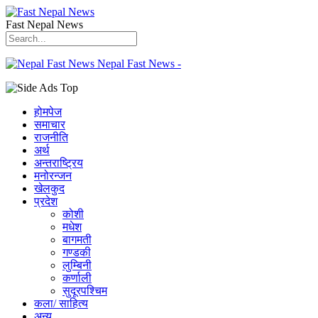
Fast Nepal News
Nepal Fast News -
होमपेज
समाचार
राजनीति
अर्थ
अन्तराष्ट्रिय
मनोरन्जन
खेलकुद
प्रदेश
कोशी
मधेश
बागमती
गण्डकी
लुम्बिनी
कर्णाली
सुदूरपश्चिम
कला/ साहित्य
अन्य