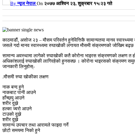
By
न्यूज नेपाल
On
२०७७ आश्विन २३, शुक्रबार १५:२३ गते
काठमाडौं, असोज २३ – मौसम परिवर्तन हुनेवित्तिकै सामान्यतया मानव स्वास्थ्यम
जसले गर्दा मानव स्वास्थ्यमा रुघाखोकी लगायत मौसमी संक्रमणको जोखिम बढ्छ।
सामान्य अवस्थामा लागेको रुघाखोकी कतै कोरोना भाइरस संक्रमणको लक्षण त होइन
अधिकांशलाई रुघाखोकी लागिरहेको हुनसक्छ । कोरोना भाइरसको संक्रमण समुदायमा
जानकारी लिनुहोस्-
.मौसमी रुघा खोकीका लक्षण
नाक बन्द हुने
नाकबाट पानी आउने
हाँच्छ्यु आउने
शरीर दुख्ने
हल्का ज्वरो आउने
टाउको दुख्ने
शरीर दुख्ने
सामान्य उपचार तथा आरामले फाइदा गर्ने
छोटो समयमा निको हुने