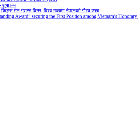
 शुभारम्भ
किड्स मेल ग्रान्ड विनर, विश्व मञ्चमा नेपालको गौरव उच्च
tanding Award” securing the First Position among Vietnam’s Honorary